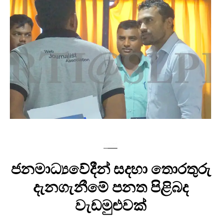
පුවත්
ජනමාධ්‍යවේදීන් සදහා තොරතුරු
දැනගැනීමේ පනත පිළිබද
වැඩමුළුවක්