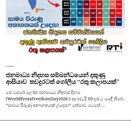
පුවත්
ජනමාධ්‍ය නිදහස සම්බන්ධයෙන් දකුණු
ආසියාව තවදුරටත් ගෝලීය “රතු කලාපයක්”
මේ වසරේ ලෝක ජනමාධ්‍ය නිදහස් දිනය
(WorldPressFreedomDay2026 ) අද (මැයි 03 දා) ට යෙදී තිබේ.
“සාමය පිරුණු අනාගතයක් උදෙසා” තේමාව යටතේ…
BY
SLPI ADMIN
IN
MAY 19, 2026