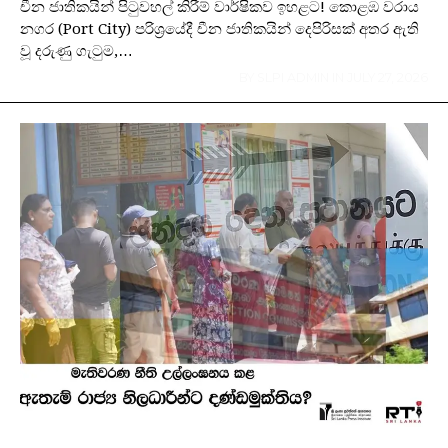
චීන ජාතිකයින් පිටුවහල් කිරීම් වාර්ෂිකව ඉහළට! කොළඹ වරාය
නගර (Port City) පරිශ්‍රයේදී චීන ජාතිකයින් දෙපිරිසක් අතර ඇති
වූ දරුණු ගැටුම,…
BY
SLPI ADMIN
IN
JULY 27, 2026