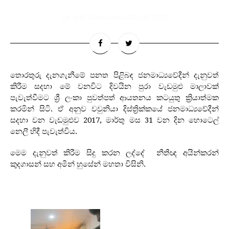
BY
SLPI ADMIN
IN
MARCH 31, 2017
තොරතුරු දැනගැනීමේ පනත පිළිබඳ
ජනමාධ්‍යවේදීන්
දැනුවත්
කිරීම සදහා මේ වනවිට දිවයින පුරා වැඩමුළු මාලාවක්
පැවැත්වීමට
ශ්‍රී ලංකා පුවත්පත් ආයතනය කටයුතු ක්‍රියාත්මක
කරමින් සිටි
.
ඒ අනුව වවුනියා දිස්ත්‍රික්කයේ ජනමාධ්‍යවේදීන්
සදහා වන වැඩමුළුව
2017, මාර්තු මස 31
වන දින හොටෙල්
නෙලී හිදී පැවැත්විය
.
මෙම දැනුවත් කිරීම සිදු කරන ලද්දේ නීතීඥ අයින්කරන්
කුදගාසන් සහ අමීන් හුසේන් මහතා විසිනි.