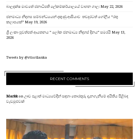
බාලදක්ෂ මාවතේ ජනාධිපති ලේකම්කර්යාලයේ වාහන ගාල:
May 22, 2026
ජනමාධ්‍ය නිදහස සම්බන්ධයෙන් දකුණු ආසියාව තවදුරටත් ගෝලීය “රතු
කලාපයක්”
May 19, 2026
ශ්‍රී ලංකා පුවත්පත් ආයතනය ” ලෝක ජනමාධ්‍ය නිදහස් දිනය” සමරයි
May 13,
2026
Tweets by @rtisrilanka
RECENT COMMENTS
Markk
on
ඌව පළාත් මාධ්‍යවේදීන් සඳහා තොරතුරු දැනගැනීමේ අයිතිය පිළිබඳ
වැඩමුළුවක්