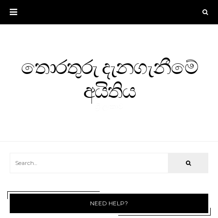
තොරතුරු දැනගැනීමේ
අයිතිය
ශ්‍රී ලංකාව
NEED HELP?