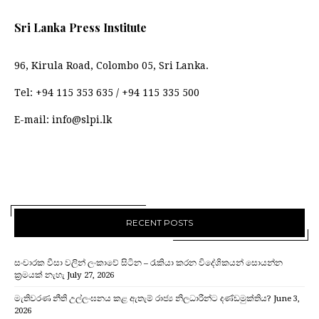
Sri Lanka Press Institute
96, Kirula Road, Colombo 05, Sri Lanka.
Tel:
+94 115 353 635
/
+94 115 335 500
E-mail:
info@slpi.lk
RECENT POSTS
සංචාරක වීසා වලින් ලංකාවේ සිටින – රැකියා කරන විදේශිකයන් සොයන්න
ක්‍රමයක් නැහැ
July 27, 2026
මැතිවරණ නීති උල්ලංඝනය කළ ඇතැම් රාජ්‍ය නිලධාරීන්ට දණ්ඩමුක්තිය?
June 3,
2026