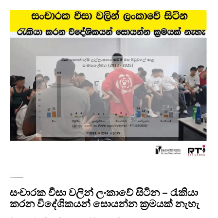
පුවත්
සංචාරක වීසා වලින් ලංකාවේ සිටින – රැකියා
කරන විදේශිකයන් සොයන්න ක්‍රමයක් නැහැ