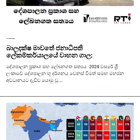
පුවත්
බාලදක්ෂ මාවතේ ජනාධිපති
ලේකම්කර්යාලයේ වාහන ගාල:
දේශපාලන ප්‍රකාශ සහ ලේඛනගත සත්‍යය 2024 වසරේ ශ්‍රී
ලංකාවේ දේශපාලන භූ දර්ශනය වෙනස් වීමත් සමඟ මහජන
අවධානයට දැඩිව යොමු වූ…
BY
SLPI ADMIN
IN
MAY 22, 2026