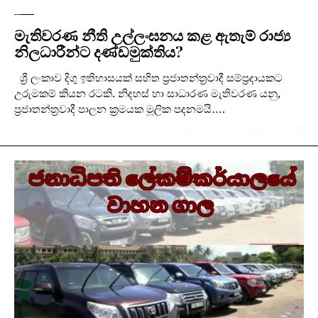
පුවත්
මැතිවරණ නීති උල්ලංඝනය කළ ඇතැම් රාජ්‍ය
නිලධාරීන්ට දණ්ඩමුක්තිය?
ශ්‍රී ලංකාව දිගු ඉතිහාසයක් සහිත ප්‍රජාතන්ත්‍රවාදී සම්ප්‍රදායකට
උරුමකම් කියන රටකි. නිදහස් හා සාධාරණ මැතිවරණ යනු,
ප්‍රජාතන්ත්‍රවාදී පාලන ක්‍රමයක මූලික පදනමයි….
BY
SLPI ADMIN
IN
JUNE 3, 2026