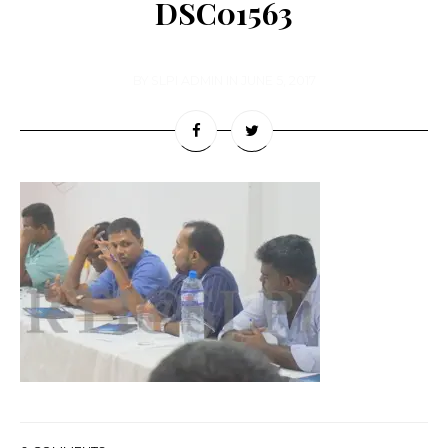
DSC01563
BY
SLPI ADMIN
IN
JUNE 5, 2017