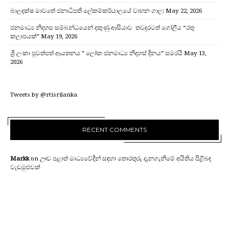
බාලදක්ෂ මාවතේ ජනාධිපති ලේකම්කර්යාලයේ වාහන ගාල:
May 22, 2026
ජනමාධ්‍ය නිදහස සම්බන්ධයෙන් දකුණු ආසියාව තවදුරටත් ගෝලීය “රතු
කලාපයක්”
May 19, 2026
ශ්‍රී ලංකා පුවත්පත් ආයතනය ” ලෝක ජනමාධ්‍ය නිදහස් දිනය” සමරයි
May 13,
2026
Tweets by @rtisrilanka
RECENT COMMENTS
Markk
on
ඌව පළාත් මාධ්‍යවේදීන් සඳහා තොරතුරු දැනගැනීමේ අයිතිය පිළිබඳ
වැඩමුළුවක්