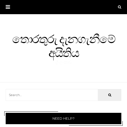
තොරතුරු දැනගැනීමේ
අයිතිය
ශ්‍රී ලංකාව
NEED HELP?