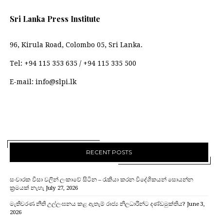
Sri Lanka Press Institute
96, Kirula Road, Colombo 05, Sri Lanka.
Tel:
+94 115 353 635
/
+94 115 335 500
E-mail:
info@slpi.lk
RECENT POSTS
සංචාරක වීසා වලින් ලංකාවේ සිටින – රැකියා කරන විදේශිකයන් සොයන්න
ක්‍රමයක් නැහැ
July 27, 2026
මැතිවරණ නීති උල්ලංඝනය කළ ඇතැම් රාජ්‍ය නිලධාරීන්ට දණ්ඩමුක්තිය?
June 3,
2026