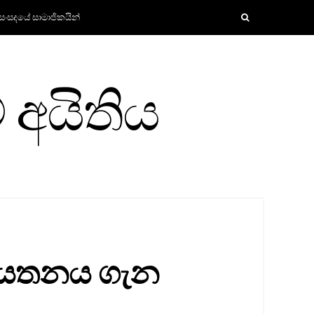
සංසදයේ සාමාජිකයින්
 අයිතිය
් ආයතනය ගැන