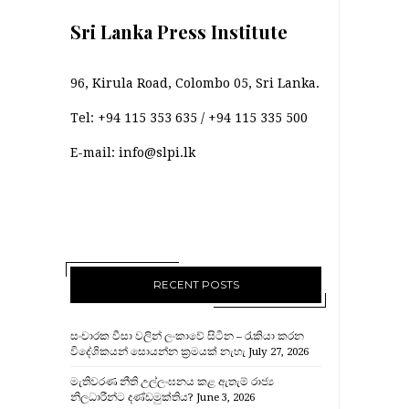
Sri Lanka Press Institute
96, Kirula Road, Colombo 05, Sri Lanka.
Tel:
+94 115 353 635
/
+94 115 335 500
E-mail:
info@slpi.lk
RECENT POSTS
සංචාරක වීසා වලින් ලංකාවේ සිටින – රැකියා කරන
විදේශිකයන් සොයන්න ක්‍රමයක් නැහැ
July 27, 2026
මැතිවරණ නීති උල්ලංඝනය කළ ඇතැම් රාජ්‍ය
නිලධාරීන්ට දණ්ඩමුක්තිය?
June 3, 2026