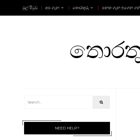
මුල් පිටුව
අප ගැන
තොරතුරු
පනත ගැන ඉගෙන ගන
තොරතුර
NEED HELP?