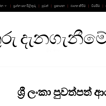
්න
ප්‍රශ්න සහ පිළිතුරු
පුවත්
ප්‍රකාශන
බාගත කිරීම්
විමසීම්
ු දැනගැනීමේ
ශ්‍රී ලංකාව
ශ්‍රී ලංකා පුවත්පත