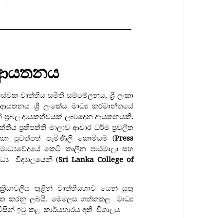
 2017
පත් ආයතනය
 සේවක වෘත්තීය සමිති සම්මේලනය, ශ්‍රී ලංකා
ආයතනය ශ්‍රී ලංකේය මාධ්‍ය කර්මාන්තයේ
් ප්‍රබල දායකත්වයක් ලබාදෙන ආයතනයකි.
ීය ප්‍රතිපත්ති මාලාව ආචාර ධර්ම ප්‍රචලිත
ලංකා පුවත්පත් පැමිණිලි කොමිසම
(
Press
ාධ්‍යවේදයේ කෙටි කාලීන පාඨමාලා සහ
්‍ය විද්‍යාලයෙනි
(
Sri Lanka College of
රියාවලිය තුළින් වෘත්තීයභාව යෙන් යුතු
ජගත කරනු ලබයි. මෙලෙස ගත්කකල මාධ්‍ය
ිසින් ඉටු කළ කාර්යභාරය අති විශාලය