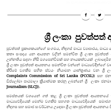
BY
SLPI ADMIN
IN
JANUARY 21,
ශ්‍රී ලංකා  පුවත්
පුවත්පත් ප්‍රකාශකයන්ගේ සංගමය, නිදහස් මාධ්‍ය ව්‍යාපාරය, මාධ්‍ය
කතෘ සංසදය යන ආයතන වලින් සමන්විත ශ්‍රී ලංකා පුවත්පත් 
උන්නතිය සදහා නිසි මගපෙන්වීමක් සහ නායකත්වයක් ලබාදෙමින
ශ්‍රී ලංකා පුවත්පත් ආයතනය සමන්විත වන්නේ මාධ්‍යවේදීන්ගේ වෘත්ත
කිරීමේ වගකීම සහිත ස්වයං නියාමන යාන්ත්‍රණය වන ශ්‍රී 
Complaints Commission of Sri Lanka (PCCSL)
) සහ ජනම
ඩිප්ලෝමා පාඨමාලා ක්‍රියාත්මක කරනු ලබන්නේ ශ්‍රී ලංකා ජනමාධ
Journalism (SLCJ)
).
සමස්තයක් වශයෙන් ගත් කළ ශ්‍රී ලංකා පුවත්පත් ආයතනයේ ක්‍
මාධ්‍යවේදියෙක් මෙන්ම වගකිම් සහගත මාධ්‍යවේදියෙක් සමා
නිදහස සහ සමාජ සංවර්ධනය උදෙසා ශ්‍රී ලංකා පුවත්පත් ආයතනය ව