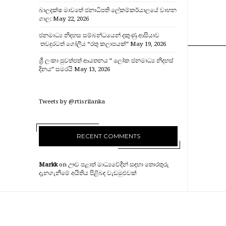
බාලදක්ෂ මාවතේ ජනාධිපති ලේකම්කර්යාලයේ වාහන
ගාල:
May 22, 2026
ජනමාධ්‍ය නිදහස සම්බන්ධයෙන් දකුණු ආසියාව
තවදුරටත් ගෝලීය “රතු කලාපයක්”
May 19, 2026
ශ්‍රී ලංකා පුවත්පත් ආයතනය ” ලෝක ජනමාධ්‍ය නිදහස්
දිනය” සමරයි
May 13, 2026
Tweets by @rtisrilanka
RECENT COMMENTS
Markk
on
ඌව පළාත් මාධ්‍යවේදීන් සඳහා තොරතුරු
දැනගැනීමේ අයිතිය පිළිබඳ වැඩමුළුවක්