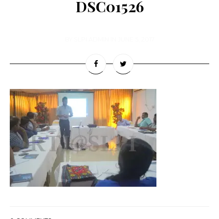
DSC01526
BY
SLPI ADMIN
IN
JUNE 5, 2017