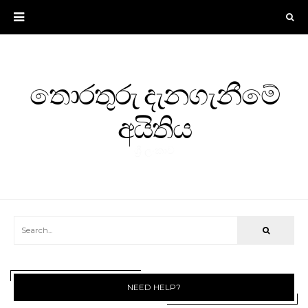
තොරතුරු දැනගැනීමේ
අයිතිය
ශ්‍රී ලංකාව
NEED HELP?