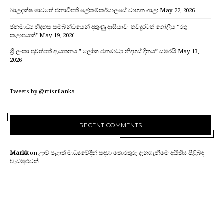
බාලදක්ෂ මාවතේ ජනාධිපති ලේකම්කර්යාලයේ වාහන ගාල:
May 22, 2026
ජනමාධ්‍ය නිදහස සම්බන්ධයෙන් දකුණු ආසියාව තවදුරටත් ගෝලීය “රතු
කලාපයක්”
May 19, 2026
ශ්‍රී ලංකා පුවත්පත් ආයතනය ” ලෝක ජනමාධ්‍ය නිදහස් දිනය” සමරයි
May 13,
2026
Tweets by @rtisrilanka
RECENT COMMENTS
Markk
on
ඌව පළාත් මාධ්‍යවේදීන් සඳහා තොරතුරු දැනගැනීමේ අයිතිය පිළිබඳ
වැඩමුළුවක්