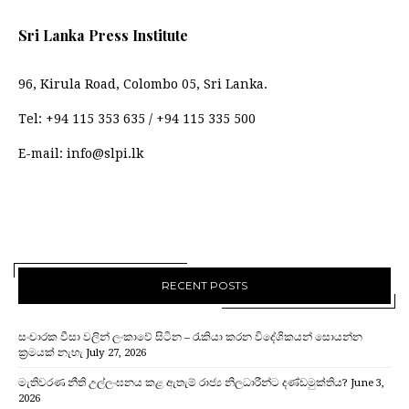
Sri Lanka Press Institute
96, Kirula Road, Colombo 05, Sri Lanka.
Tel:
+94 115 353 635
/
+94 115 335 500
E-mail:
info@slpi.lk
RECENT POSTS
සංචාරක වීසා වලින් ලංකාවේ සිටින – රැකියා කරන විදේශිකයන් සොයන්න
ක්‍රමයක් නැහැ
July 27, 2026
මැතිවරණ නීති උල්ලංඝනය කළ ඇතැම් රාජ්‍ය නිලධාරීන්ට දණ්ඩමුක්තිය?
June 3,
2026