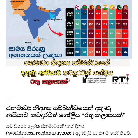
පුවත්
ජනමාධ්‍ය නිදහස සම්බන්ධයෙන් දකුණු
ආසියාව තවදුරටත් ගෝලීය “රතු කලාපයක්”
මේ වසරේ ලෝක ජනමාධ්‍ය නිදහස් දිනය
(WorldPressFreedomDay2026 ) අද (මැයි 03 දා) ට යෙදී තිබේ.