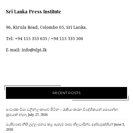
Sri Lanka Press Institute
96, Kirula Road, Colombo 05, Sri Lanka.
Tel:
+94 115 353 635
/
+94 115 335 500
E-mail:
info@slpi.lk
RECENT POSTS
සංචාරක වීසා වලින් ලංකාවේ සිටින – රැකියා කරන විදේශිකයන් සොයන්න
ක්‍රමයක් නැහැ
July 27, 2026
මැතිවරණ නීති උල්ලංඝනය කළ ඇතැම් රාජ්‍ය නිලධාරීන්ට දණ්ඩමුක්තිය?
June 3,
2026