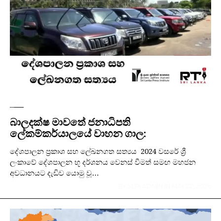
පුවත්
බාලදක්ෂ මාවතේ ජනාධිපති
ලේකම්කර්යාලයේ වාහන ගාල:
දේශපාලන ප්‍රකාශ සහ ලේඛනගත සත්‍යය 2024 වසරේ ශ්‍රී
ලංකාවේ දේශපාලන භූ දර්ශනය වෙනස් වීමත් සමඟ මහජන
අවධානයට දැඩිව යොමු වූ…
BY
SLPI ADMIN
IN
MAY 22, 2026