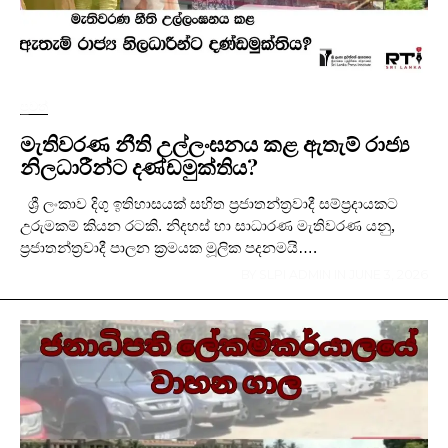
පුවත්
මැතිවරණ නීති උල්ලංඝනය කළ ඇතැම් රාජ්‍ය
නිලධාරීන්ට දණ්ඩමුක්තිය?
ශ්‍රී ලංකාව දිගු ඉතිහාසයක් සහිත ප්‍රජාතන්ත්‍රවාදී සම්ප්‍රදායකට
උරුමකම් කියන රටකි. නිදහස් හා සාධාරණ මැතිවරණ යනු,
ප්‍රජාතන්ත්‍රවාදී පාලන ක්‍රමයක මූලික පදනමයි….
BY
SLPI ADMIN
IN
JUNE 3, 2026