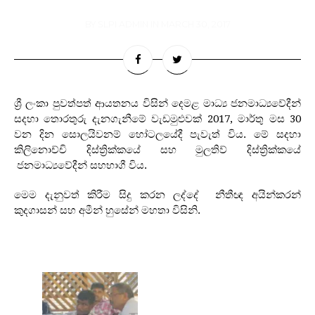
BY
SLPI ADMIN
IN
MARCH 30, 2017
ශ්‍රී ලංකා පුවත්පත් ආයතනය විසින් දෙමළ මාධ්‍ය ජනමාධ්‍යවේදීන්
සදහා තොරතුරු දැනගැනීමේ වැඩමුළුවක් 2017, මාර්තු මස 30
වන දින සොලයිවනම් හෝටලයේදී පැවැත් විය. මේ සදහා
කිලිනොච්චි දිස්ත්‍රික්කයේ සහ මුලතිව් දිස්ත්‍රික්කයේ
ජනමාධ්‍යවේදීන් සහභාගී විය.
මෙම දැනුවත් කිරීම සිදු කරන ලද්දේ නීතීඥ අයින්කරන්
කුදගාසන් සහ අමීන් හුසේන් මහතා විසිනි.