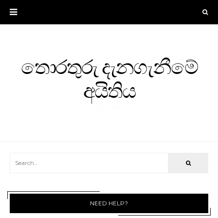
තොරතුරු දැනගැනීමේ
අයිතිය
ශ්‍රී ලංකාව
NEED HELP?