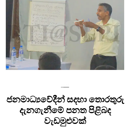
පුවත්
ජනමාධ්‍යවේදීන් සදහා තොරතුරු
දැනගැනීමේ පනත පිළිබද
වැඩමුළුවක්