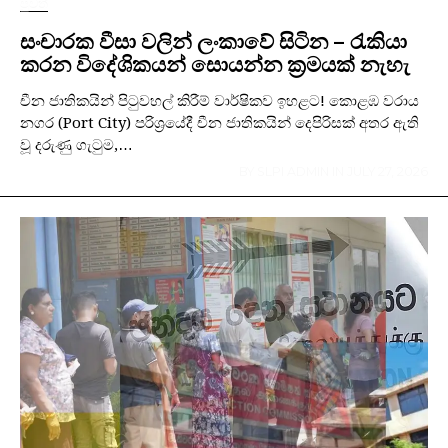
පුවත්
සංචාරක වීසා වලින් ලංකාවේ සිටින – රැකියා
කරන විදේශිකයන් සොයන්න ක්‍රමයක් නැහැ
චීන ජාතිකයින් පිටුවහල් කිරීම් වාර්ෂිකව ඉහළට! කොළඹ වරාය
නගර (Port City) පරිශ්‍රයේදී චීන ජාතිකයින් දෙපිරිසක් අතර ඇති
වූ දරුණු ගැටුම,…
BY
SLPI ADMIN
IN
JULY 27, 2026