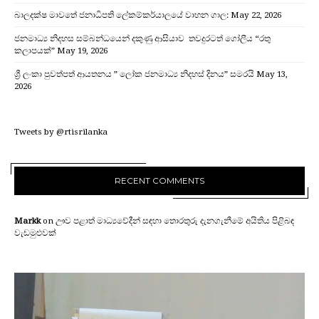
බාලදක්ෂ මාවතේ ජනාධිපති ලේකම්කර්යාලයේ වාහන ගාල:
May 22, 2026
ජනමාධ්‍ය නිදහස සම්බන්ධයෙන් දකුණු ආසියාව තවදුරටත් ගෝලීය “රතු
කලාපයක්”
May 19, 2026
ශ්‍රී ලංකා පුවත්පත් ආයතනය ” ලෝක ජනමාධ්‍ය නිදහස් දිනය” සමරයි
May 13,
2026
Tweets by @rtisrilanka
RECENT COMMENTS
Markk
on
ඌව පළාත් මාධ්‍යවේදීන් සඳහා තොරතුරු දැනගැනීමේ අයිතිය පිළිබඳ
වැඩමුළුවක්