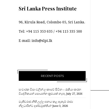
Sri Lanka Press Institute
96, Kirula Road, Colombo 05, Sri Lanka.
Tel:
+94 115 353 635
/
+94 115 335 500
E-mail:
info@slpi.lk
RECENT POSTS
සංචාරක වීසා වලින් ලංකාවේ සිටින – රැකියා කරන
විදේශිකයන් සොයන්න ක්‍රමයක් නැහැ
July 27, 2026
මැතිවරණ නීති උල්ලංඝනය කළ ඇතැම් රාජ්‍ය
නිලධාරීන්ට දණ්ඩමුක්තිය?
June 3, 2026