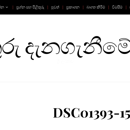
්න
ප්‍රශ්න සහ පිළිතුරු
පුවත්
ප්‍රකාශන
බාගත කිරීම්
විමසීම්
ු දැනගැනීමේ
ශ්‍රී ලංකාව
DSC01393-15