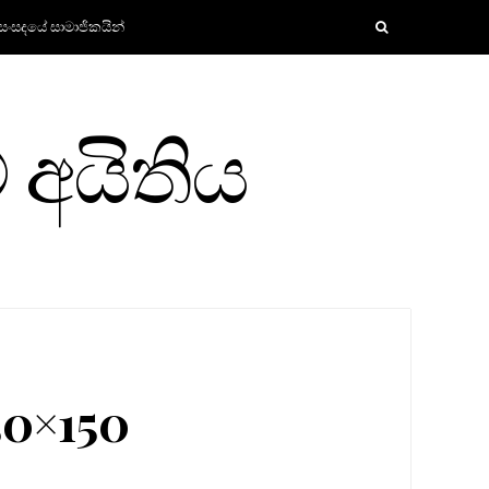
සංසදයේ සාමාජිකයින්
 අයිතිය
0×150