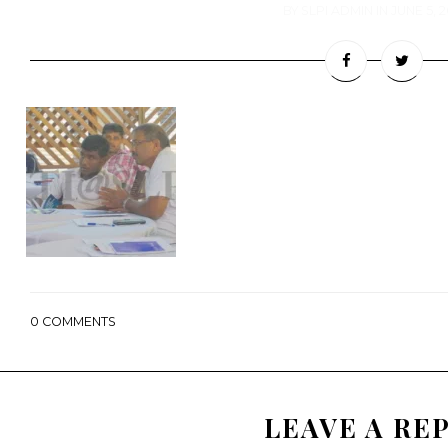
BY
SLPI ADMIN
IN
JUNE 5, 2
0
COMMENTS
LEAVE A RE