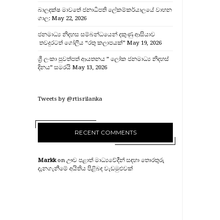
බාලදක්ෂ මාවතේ ජනාධිපති ලේකම්කර්යාලයේ වාහන
ගාල:
May 22, 2026
ජනමාධ්‍ය නිදහස සම්බන්ධයෙන් දකුණු ආසියාව
තවදුරටත් ගෝලීය “රතු කලාපයක්”
May 19, 2026
ශ්‍රී ලංකා පුවත්පත් ආයතනය ” ලෝක ජනමාධ්‍ය නිදහස්
දිනය” සමරයි
May 13, 2026
Tweets by @rtisrilanka
RECENT COMMENTS
Markk
on
ඌව පළාත් මාධ්‍යවේදීන් සඳහා තොරතුරු
දැනගැනීමේ අයිතිය පිළිබඳ වැඩමුළුවක්