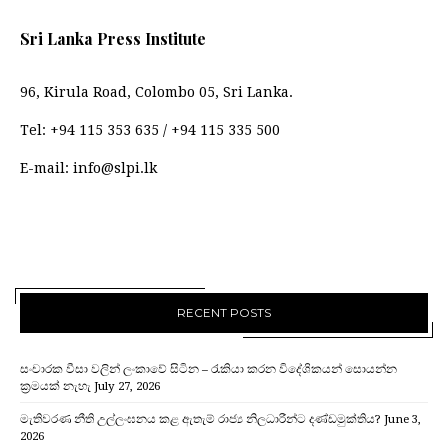
Sri Lanka Press Institute
96, Kirula Road, Colombo 05, Sri Lanka.
Tel:
+94 115 353 635
/
+94 115 335 500
E-mail:
info@slpi.lk
RECENT POSTS
සංචාරක වීසා වලින් ලංකාවේ සිටින – රැකියා කරන විදේශිකයන් සොයන්න
ක්‍රමයක් නැහැ
July 27, 2026
මැතිවරණ නීති උල්ලංඝනය කළ ඇතැම් රාජ්‍ය නිලධාරීන්ට දණ්ඩමුක්තිය?
June 3,
2026