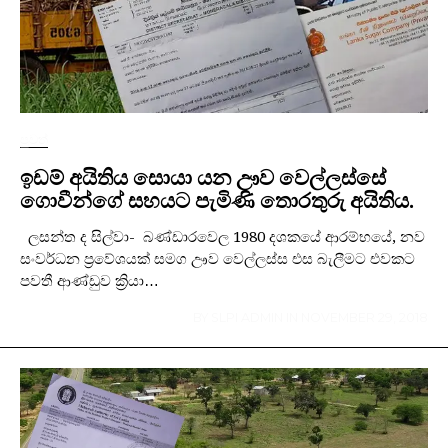
පුවත්
ඉඩම් අයිතිය සොයා යන ඌව වෙල්ලස්සේ
ගොවීන්ගේ සහයට පැමිණි තොරතුරු අයිතිය.
ලසන්ත ද සිල්වා- බණ්ඩාරවෙල 1980 දශකයේ ආරම්භයේ, නව
සංවර්ධන ප්‍රවේශයක් සමග ඌව වෙල්ලස්ස එස බැලීමට එවකට
පවතී ආණ්ඩුව ක්‍රියා…
BY
SLPI ADMIN
IN
NOVEMBER 29, 2018