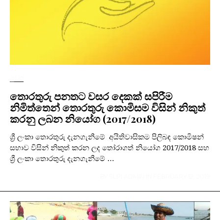
පුවත්
තොරතුරු පනතට වසර දෙකක් සපිරීම
නිමිත්තෙන් තොරතුරු කොමිසම විසින් නිකුත්
කරනු ලබන නියෝග (2017/2018)
ශ්‍රී ලංකා තොරතුරු දැනගැනීමේ අයිතිවාසිකම පිලිබඳ කොමිෂන්
සභාව විසින් නිකුත් කරන ලද තෝරාගත් නියෝග 2017/2018 සහ
ශ්‍රී ලංකා තොරතුරු දැනගැනීමේ …
BY
SLPI ADMIN
IN
FEBRUARY 12, 2019