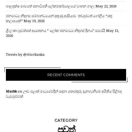
බාලදක්ෂ මාවතේ ජනාධිපති ලේකම්කර්යාලයේ වාහන ගාල:
May 22, 2026
ජනමාධ්‍ය නිදහස සම්බන්ධයෙන් දකුණු ආසියාව තවදුරටත් ගෝලීය “රතු
කලාපයක්”
May 19, 2026
ශ්‍රී ලංකා පුවත්පත් ආයතනය ” ලෝක ජනමාධ්‍ය නිදහස් දිනය” සමරයි
May 13,
2026
Tweets by @rtisrilanka
RECENT COMMENTS
Markk
on
ඌව පළාත් මාධ්‍යවේදීන් සඳහා තොරතුරු දැනගැනීමේ අයිතිය පිළිබඳ
වැඩමුළුවක්
CATEGORY
පුවත්