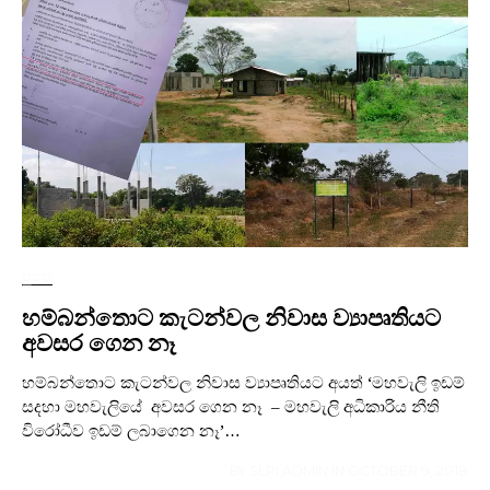
පුවත්
හම්බන්තොට කැටන්වල නිවාස ව්‍යාපෘතියට
අවසර ගෙන නෑ
හම්බන්තොට කැටන්වල නිවාස ව්‍යාපෘතියට අයත් ‘මහවැලි ඉඩම්
සදහා මහවැලියේ අවසර ගෙන නෑ – මහවැලි අධිකාරිය නීති
විරෝධීව ඉඩම් ලබාගෙන නෑ’…
BY
SLPI ADMIN
IN
OCTOBER 9, 2018