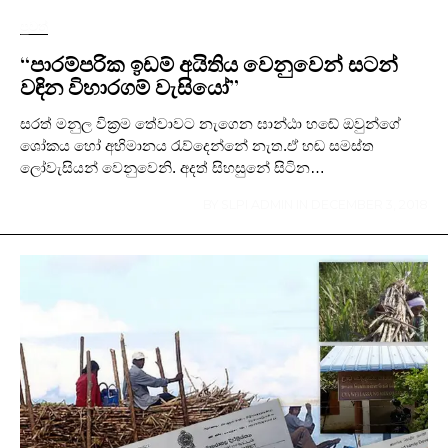
පුවත්
“පාරම්පරික ඉඩම් අයිතිය වෙනුවෙන් සටන්
වඳින විහාරගම් වැසියෝ”
සරත් මනුල වික්‍රම තේවාවට නැගෙන ඝාන්ඨා හඬේ ඔවුන්ගේ
ශෝකය හෝ අභිමානය රැව්දෙන්නේ නැත.ඒ හඬ සමස්ත
ලෝවැසියන් වෙනුවෙනි. අදත් සිහසුනේ සිටින…
BY
SLPI ADMIN
IN
DECEMBER 3, 2018