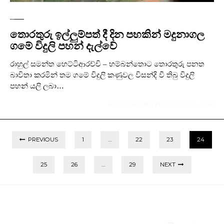
පුවත්
තොරතුරු ඉල්ලුම්පත් දී දින පහකින් මදුනාගල
ගමේ විදුලි පහන් දැල්වේ
රාහුල් සමන්ත හෙට්ටිආරච්චි – හම්බන්තොට තොරතුරු පනත
බාවිතා කරමින් තම ගමේ විදුලි කණුවල විසන්දි වී තිබු විදුලි
පහන් යලි ලබා…
BY
SLPI ADMIN
IN
AUGUST 23, 2018
PREVIOUS
1
…
22
23
24
25
26
…
29
NEXT