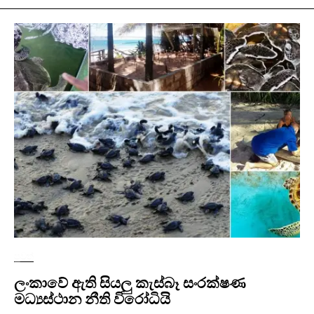
පුවත්
ලංකාවේ ඇති සියලු කැස්බෑ සංරක්ෂණ
මධ්‍යස්ථාන නීති විරෝධියි