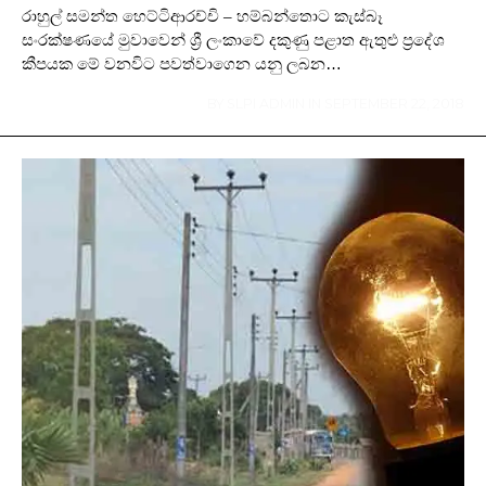
රාහුල් සමන්ත හෙට්ටිආරච්චි – හම්බන්තොට කැස්බෑ
සංරක්ෂණයේ මුවාවෙන් ශ්‍රී ලංකාවේ දකුණු පළාත ඇතුළු ප්‍රදේශ
කීපයක මේ වනවිට පවත්වාගෙන යනු ලබන…
BY
SLPI ADMIN
IN
SEPTEMBER 22, 2018