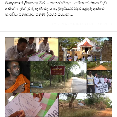
මංගලනාත් ලියනආරච්චි – ත්‍රිකුණාමලය. අතීතයේ එකදා වැව
නමින් හැදින් වු ත්‍රිකුණාමලය ගල්මැටියාව වැව කුඹුරු අක්කර
හාරසිය පනහකට පමණ දියවර සපයන…
BY
SLPI ADMIN
IN
DECEMBER 13, 2018