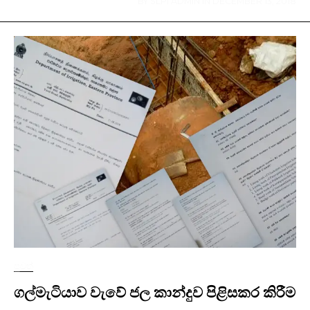
BY
SLPI ADMIN
IN
DECEMBER 13, 2018
පුවත්
ගල්මැටියාව වැවේ ජල කාන්දුව පිළිසකර කිරීම