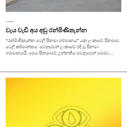
පුවත්
වැය වැඩි අය අඩු රන්මිණිතැන්න
“රන්මිණිතැන්න ටෙලි සිනමා ගම්මානය” යනු ලංකාවේ සිනමාව
ටෙලි කර්මාන්තය වෙනුවෙන් ලංකාවේ ඉදි වූ සිනමා
ගම්මානයයි. මෙය සිනමාවේ උන්නතිය වෙනුවෙන් මෙරට…
BY
SLPI ADMIN
IN
JUNE 2, 2019