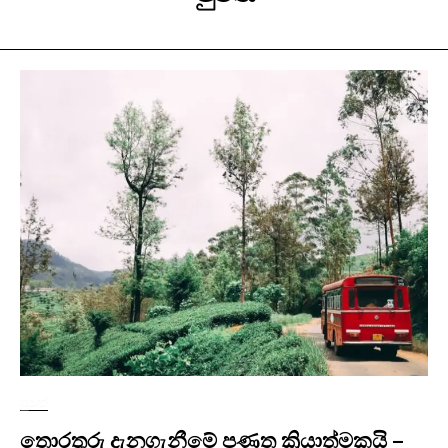
පුවත්
තොරතුරු දැනගැනීමේ පණත ක්‍රියාත්මකයි –