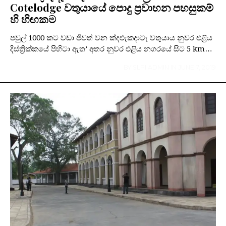
Cotelodge වතුයායේ පොදු ප්‍රවාහන පහසුකම්
හි හිඟකම
පවුල් 1000 කට වඩා ජීවත් වන ක්‍දඑැකදාටැ වතුයාය නුවර එළිය
දිස්ත්‍රික්කයේ පිහිටා ඇත’ අතර නුවර එළිය නගරයේ සිට 5 km…
BY
SLPI ADMIN
IN
JUNE 7, 2019