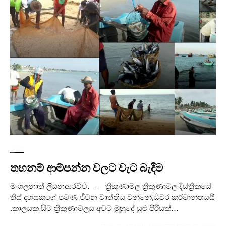
පුවත්
තහනම් ආම්පන්න වලට වැට බැදීම
මංගලනාත් ලියනආරච්චි. – ත්‍රිකුණාමල ත්‍රිකුණාමල දිස්ත්‍රිකයේ
තිස් දහසකගේ පමණ ජීවන වෘත්තිය වන්නේ,ධීවර කර්මාන්තයයි
.කාලයක සිට ත්‍රිකුණාමලය අවට මුහුදේ සුළු පිරිසක්…