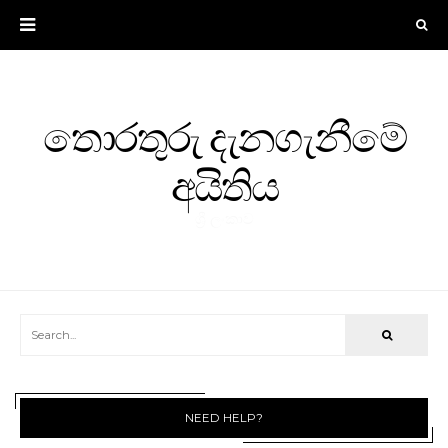
තොරතුරු දැනගැනීමේ
අයිතිය
ශ්‍රී ලංකාව
NEED HELP?