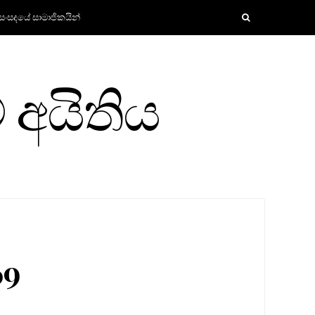
සංසදයේ සාමාජිකයින්
 අයිතිය
69