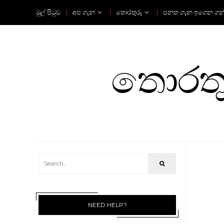
මුල් පිටුව
අප ගැන
තොරතුරු
පනත ගැන ඉගෙන ගන
තොරතුර
NEED HELP?