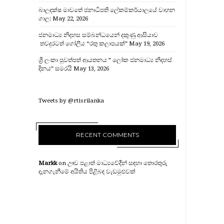
බාලදක්ෂ මාවතේ ජනාධිපති ලේකම්කර්යාලයේ වාහන
ගාල:
May 22, 2026
ජනමාධ්‍ය නිදහස සම්බන්ධයෙන් දකුණු ආසියාව
තවදුරටත් ගෝලීය “රතු කලාපයක්”
May 19, 2026
ශ්‍රී ලංකා පුවත්පත් ආයතනය ” ලෝක ජනමාධ්‍ය නිදහස්
දිනය” සමරයි
May 13, 2026
Tweets by @rtisrilanka
RECENT COMMENTS
Markk
on
ඌව පළාත් මාධ්‍යවේදීන් සඳහා තොරතුරු
දැනගැනීමේ අයිතිය පිළිබඳ වැඩමුළුවක්