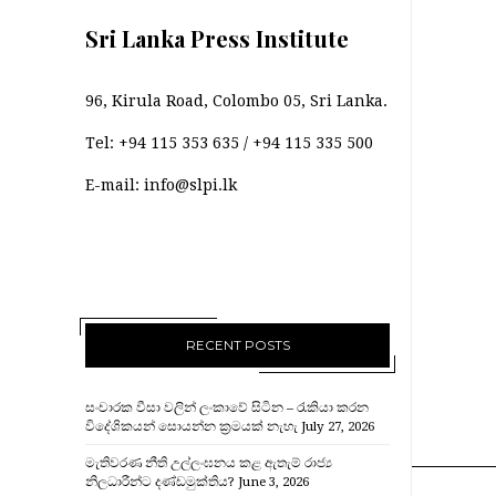
Sri Lanka Press Institute
96, Kirula Road, Colombo 05, Sri Lanka.
Tel:
+94 115 353 635
/
+94 115 335 500
E-mail:
info@slpi.lk
RECENT POSTS
සංචාරක වීසා වලින් ලංකාවේ සිටින – රැකියා කරන
විදේශිකයන් සොයන්න ක්‍රමයක් නැහැ
July 27, 2026
මැතිවරණ නීති උල්ලංඝනය කළ ඇතැම් රාජ්‍ය
නිලධාරීන්ට දණ්ඩමුක්තිය?
June 3, 2026