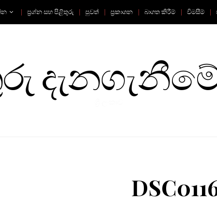
්න
ප්‍රශ්න සහ පිළිතුරු
පුවත්
ප්‍රකාශන
බාගත කිරීම්
විමසීම්
ු දැනගැනීමේ
ශ්‍රී ලංකාව
DSC011