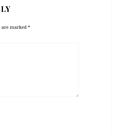
PLY
ds are marked
*