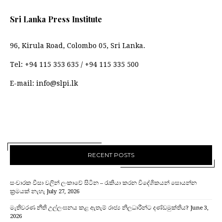
Sri Lanka Press Institute
96, Kirula Road, Colombo 05, Sri Lanka.
Tel:
+94 115 353 635
/
+94 115 335 500
E-mail:
info@slpi.lk
RECENT POSTS
සංචාරක වීසා වලින් ලංකාවේ සිටින – රැකියා කරන විදේශිකයන් සොයන්න
ක්‍රමයක් නැහැ
July 27, 2026
මැතිවරණ නීති උල්ලංඝනය කළ ඇතැම් රාජ්‍ය නිලධාරීන්ට දණ්ඩමුක්තිය?
June 3,
2026