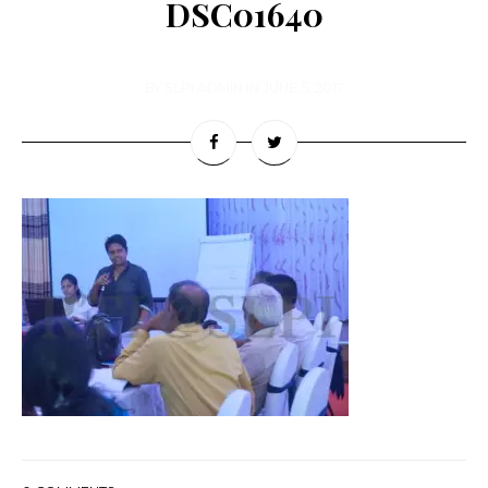
DSC01640
BY
SLPI ADMIN
IN
JUNE 5, 2017