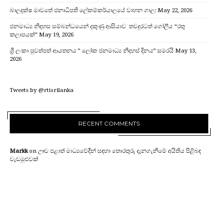
බාලදක්ෂ මාවතේ ජනාධිපති ලේකම්කර්යාලයේ වාහන ගාල:
May 22, 2026
ජනමාධ්‍ය නිදහස සම්බන්ධයෙන් දකුණු ආසියාව තවදුරටත් ගෝලීය “රතු
කලාපයක්”
May 19, 2026
ශ්‍රී ලංකා පුවත්පත් ආයතනය ” ලෝක ජනමාධ්‍ය නිදහස් දිනය” සමරයි
May 13,
2026
Tweets by @rtisrilanka
RECENT COMMENTS
Markk
on
ඌව පළාත් මාධ්‍යවේදීන් සඳහා තොරතුරු දැනගැනීමේ අයිතිය පිළිබඳ
වැඩමුළුවක්