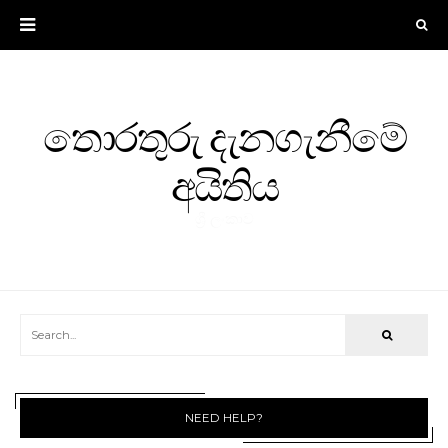
තොරතුරු දැනගැනීමේ
අයිතිය
ශ්‍රී ලංකාව
NEED HELP?