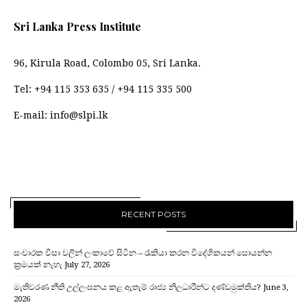
Sri Lanka Press Institute
96, Kirula Road, Colombo 05, Sri Lanka.
Tel:
+94 115 353 635
/
+94 115 335 500
E-mail:
info@slpi.lk
RECENT POSTS
සංචාරක වීසා වලින් ලංකාවේ සිටින – රැකියා කරන විදේශිකයන් සොයන්න
ක්‍රමයක් නැහැ
July 27, 2026
මැතිවරණ නීති උල්ලංඝනය කළ ඇතැම් රාජ්‍ය නිලධාරීන්ට දණ්ඩමුක්තිය?
June 3,
2026