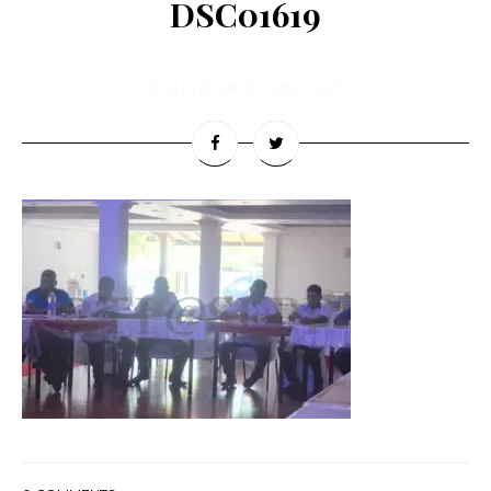
DSC01619
BY
SLPI ADMIN
IN
JUNE 5, 2017