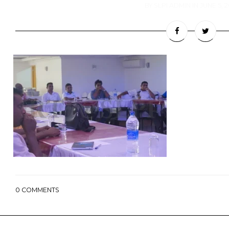
BY
SLPI ADMIN
IN
JUNE 5, 2
0
COMMENTS