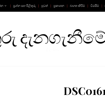
්න
ප්‍රශ්න සහ පිළිතුරු
පුවත්
ප්‍රකාශන
බාගත කිරීම්
විමසීම්
ු දැනගැනීමේ
ශ්‍රී ලංකාව
DSC016