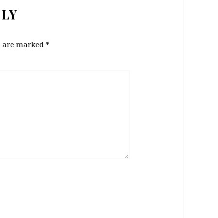
PLY
ds are marked
*