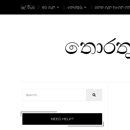
මුල් පිටුව
අප ගැන
තොරතුරු
පනත ගැන ඉගෙන ගන
තොරතුර
NEED HELP?