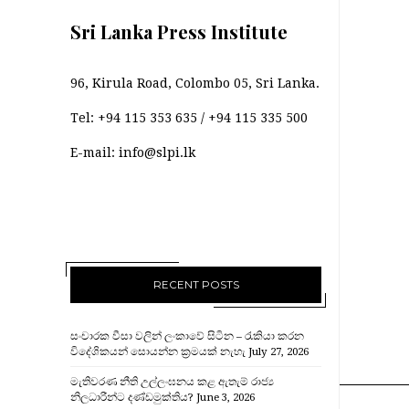
Sri Lanka Press Institute
96, Kirula Road, Colombo 05, Sri Lanka.
Tel:
+94 115 353 635
/
+94 115 335 500
E-mail:
info@slpi.lk
RECENT POSTS
සංචාරක වීසා වලින් ලංකාවේ සිටින – රැකියා කරන
විදේශිකයන් සොයන්න ක්‍රමයක් නැහැ
July 27, 2026
මැතිවරණ නීති උල්ලංඝනය කළ ඇතැම් රාජ්‍ය
නිලධාරීන්ට දණ්ඩමුක්තිය?
June 3, 2026