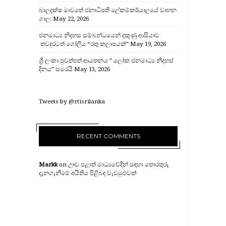
බාලදක්ෂ මාවතේ ජනාධිපති ලේකම්කර්යාලයේ වාහන
ගාල:
May 22, 2026
ජනමාධ්‍ය නිදහස සම්බන්ධයෙන් දකුණු ආසියාව
තවදුරටත් ගෝලීය “රතු කලාපයක්”
May 19, 2026
ශ්‍රී ලංකා පුවත්පත් ආයතනය ” ලෝක ජනමාධ්‍ය නිදහස්
දිනය” සමරයි
May 13, 2026
Tweets by @rtisrilanka
RECENT COMMENTS
Markk
on
ඌව පළාත් මාධ්‍යවේදීන් සඳහා තොරතුරු
දැනගැනීමේ අයිතිය පිළිබඳ වැඩමුළුවක්