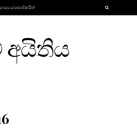
සංසදයේ සාමාජිකයින්
 අයිතිය
16