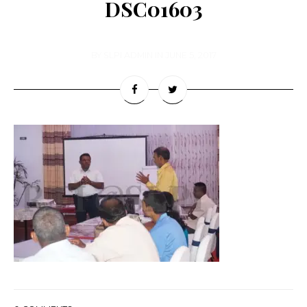
DSC01603
BY
SLPI ADMIN
IN
JUNE 5, 2017