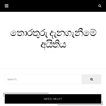
තොරතුරු දැනගැනීමේ
අයිතිය
ශ්‍රී ලංකාව
NEED HELP?