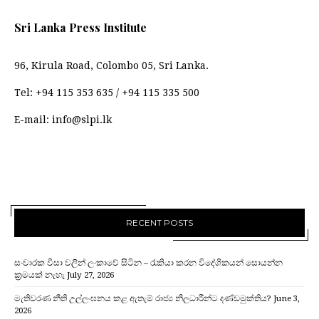
Sri Lanka Press Institute
96, Kirula Road, Colombo 05, Sri Lanka.
Tel:
+94 115 353 635
/
+94 115 335 500
E-mail:
info@slpi.lk
RECENT POSTS
සංචාරක වීසා වලින් ලංකාවේ සිටින – රැකියා කරන විදේශිකයන් සොයන්න
ක්‍රමයක් නැහැ
July 27, 2026
මැතිවරණ නීති උල්ලංඝනය කළ ඇතැම් රාජ්‍ය නිලධාරීන්ට දණ්ඩමුක්තිය?
June 3,
2026