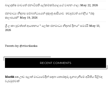
බාලදක්ෂ මාවතේ ජනාධිපති ලේකම්කර්යාලයේ වාහන ගාල:
May 22, 2026
ජනමාධ්‍ය නිදහස සම්බන්ධයෙන් දකුණු ආසියාව තවදුරටත් ගෝලීය “රතු
කලාපයක්”
May 19, 2026
ශ්‍රී ලංකා පුවත්පත් ආයතනය ” ලෝක ජනමාධ්‍ය නිදහස් දිනය” සමරයි
May 13,
2026
Tweets by @rtisrilanka
RECENT COMMENTS
Markk
on
ඌව පළාත් මාධ්‍යවේදීන් සඳහා තොරතුරු දැනගැනීමේ අයිතිය පිළිබඳ
වැඩමුළුවක්