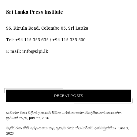
Sri Lanka Press Institute
96, Kirula Road, Colombo 05, Sri Lanka.
Tel:
+94 115 353 635
/
+94 115 335 500
E-mail:
info@slpi.lk
RECENT POSTS
සංචාරක වීසා වලින් ලංකාවේ සිටින – රැකියා කරන විදේශිකයන් සොයන්න
ක්‍රමයක් නැහැ
July 27, 2026
මැතිවරණ නීති උල්ලංඝනය කළ ඇතැම් රාජ්‍ය නිලධාරීන්ට දණ්ඩමුක්තිය?
June 3,
2026