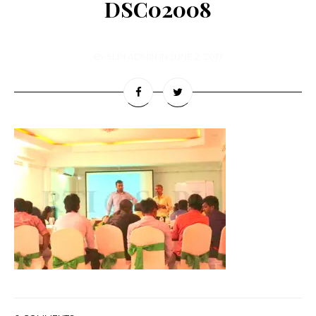
DSC02008
BY
SLPI ADMIN
IN
JUNE 2, 2017