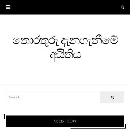
තොරතුරු දැනගැනීමේ
අයිතිය
ශ්‍රී ලංකාව
NEED HELP?