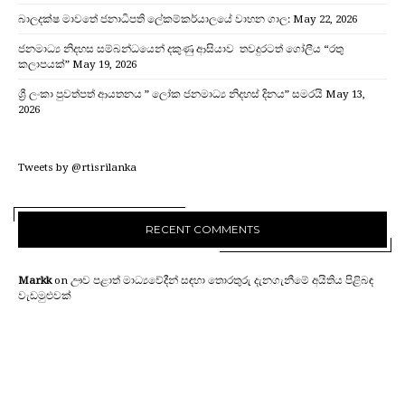
බාලදක්ෂ මාවතේ ජනාධිපති ලේකම්කර්යාලයේ වාහන ගාල:
May 22, 2026
ජනමාධ්‍ය නිදහස සම්බන්ධයෙන් දකුණු ආසියාව තවදුරටත් ගෝලීය “රතු
කලාපයක්”
May 19, 2026
ශ්‍රී ලංකා පුවත්පත් ආයතනය ” ලෝක ජනමාධ්‍ය නිදහස් දිනය” සමරයි
May 13,
2026
Tweets by @rtisrilanka
RECENT COMMENTS
Markk
on
ඌව පළාත් මාධ්‍යවේදීන් සඳහා තොරතුරු දැනගැනීමේ අයිතිය පිළිබඳ
වැඩමුළුවක්