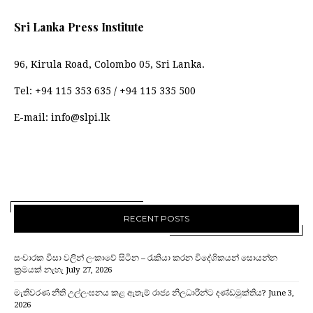
Sri Lanka Press Institute
96, Kirula Road, Colombo 05, Sri Lanka.
Tel:
+94 115 353 635
/
+94 115 335 500
E-mail:
info@slpi.lk
RECENT POSTS
සංචාරක වීසා වලින් ලංකාවේ සිටින – රැකියා කරන විදේශිකයන් සොයන්න
ක්‍රමයක් නැහැ
July 27, 2026
මැතිවරණ නීති උල්ලංඝනය කළ ඇතැම් රාජ්‍ය නිලධාරීන්ට දණ්ඩමුක්තිය?
June 3,
2026