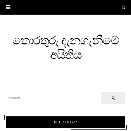
තොරතුරු දැනගැනීමේ
අයිතිය
ශ්‍රී ලංකාව
NEED HELP?