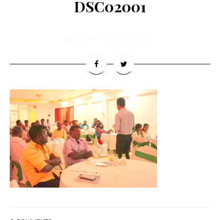
DSC02001
BY
SLPI ADMIN
IN
JUNE 2, 2017