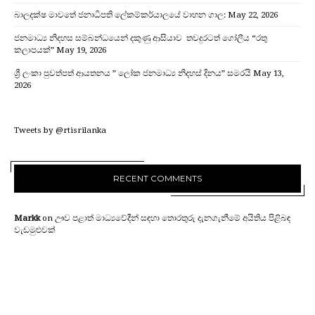
බාලදක්ෂ මාවතේ ජනාධිපති ලේකම්කර්යාලයේ වාහන ගාල:
May 22, 2026
ජනමාධ්‍ය නිදහස සම්බන්ධයෙන් දකුණු ආසියාව තවදුරටත් ගෝලීය “රතු
කලාපයක්”
May 19, 2026
ශ්‍රී ලංකා පුවත්පත් ආයතනය ” ලෝක ජනමාධ්‍ය නිදහස් දිනය” සමරයි
May 13,
2026
Tweets by @rtisrilanka
RECENT COMMENTS
Markk
on
ඌව පළාත් මාධ්‍යවේදීන් සඳහා තොරතුරු දැනගැනීමේ අයිතිය පිළිබඳ
වැඩමුළුවක්