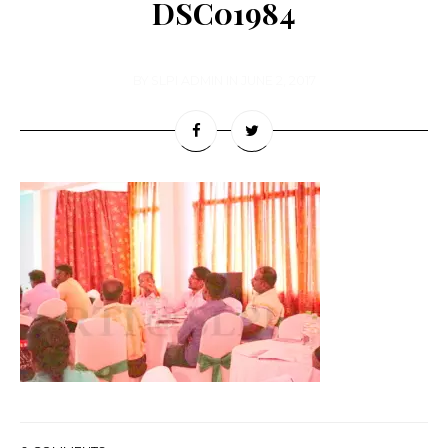
DSC01984
BY
SLPI ADMIN
IN
JUNE 2, 2017