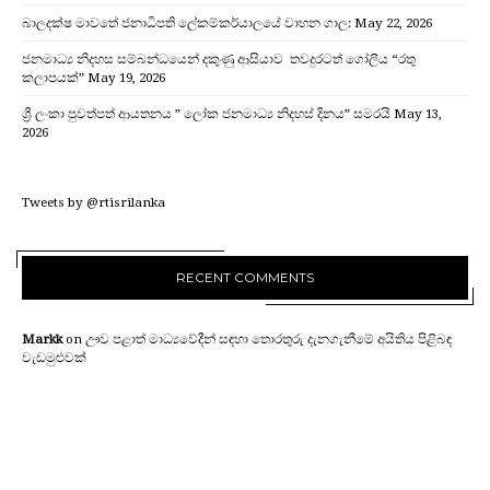
බාලදක්ෂ මාවතේ ජනාධිපති ලේකම්කර්යාලයේ වාහන ගාල:
May 22, 2026
ජනමාධ්‍ය නිදහස සම්බන්ධයෙන් දකුණු ආසියාව තවදුරටත් ගෝලීය “රතු
කලාපයක්”
May 19, 2026
ශ්‍රී ලංකා පුවත්පත් ආයතනය ” ලෝක ජනමාධ්‍ය නිදහස් දිනය” සමරයි
May 13,
2026
Tweets by @rtisrilanka
RECENT COMMENTS
Markk
on
ඌව පළාත් මාධ්‍යවේදීන් සඳහා තොරතුරු දැනගැනීමේ අයිතිය පිළිබඳ
වැඩමුළුවක්