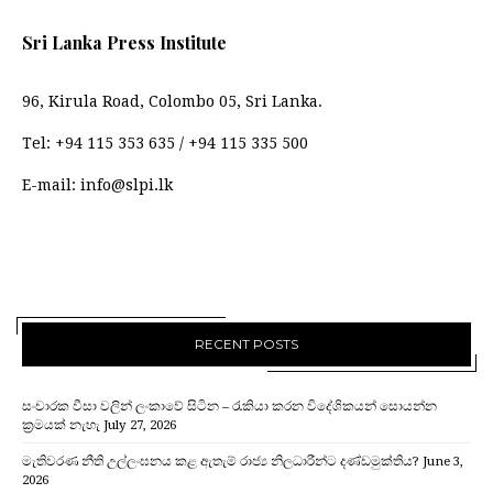
Sri Lanka Press Institute
96, Kirula Road, Colombo 05, Sri Lanka.
Tel:
+94 115 353 635
/
+94 115 335 500
E-mail:
info@slpi.lk
RECENT POSTS
සංචාරක වීසා වලින් ලංකාවේ සිටින – රැකියා කරන විදේශිකයන් සොයන්න
ක්‍රමයක් නැහැ
July 27, 2026
මැතිවරණ නීති උල්ලංඝනය කළ ඇතැම් රාජ්‍ය නිලධාරීන්ට දණ්ඩමුක්තිය?
June 3,
2026