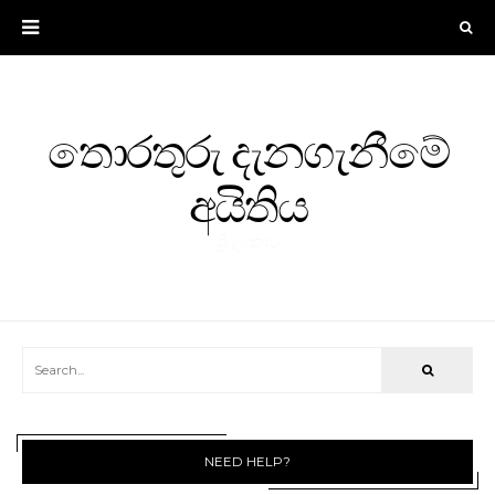
තොරතුරු දැනගැනීමේ
අයිතිය
ශ්‍රී ලංකාව
NEED HELP?