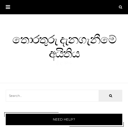
තොරතුරු දැනගැනීමේ
අයිතිය
ශ්‍රී ලංකාව
NEED HELP?