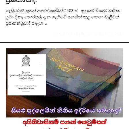
මැතිවරණ තුනේ අපේක්ෂකයින් 2403 ක් ආදායම් වියදම් වාර්තා
ලබා දී නෑ තොරතුරු දැන ගැනීමේ පනතින් කළ සොයා බැලීමක්
ප්‍රජාතන්ත්‍රවාදී පාලන…
BY
SLPI ADMIN
IN
SEPTEMBER 30, 2025