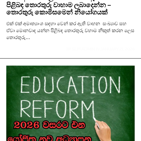
පිළිබඳ තොරතුරු වාහාම ලබාදෙන්න –
තොරතුරු කොමිසමෙන් නියෝගයක්
එක් එක් අමාත්‍යාංශ සඳහා වෙන් කර ඇති වාහන සංඛ්‍යාව සහ
ඒවා මොනවාද යන්න පිළිබඳ තොරතුරු වහාම නිකුත් කරන ලෙස
තොරතුරු…
BY
SLPI ADMIN
IN
JANUARY 21, 2026