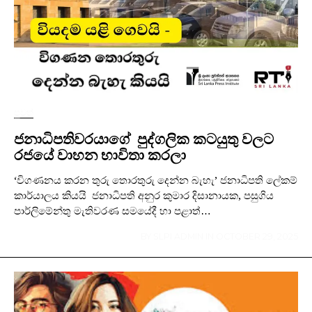
පුවත්
ජනාධිපතිවරයාගේ පුද්ගලික කටයුතු වලට
රජයේ වාහන භාවිතා කරලා
‘විගණනය කරන තුරු තොරතුරු දෙන්න බැහැ’ ජනාධිපති ලේකම්
කාර්යාලය කියයි ජනාධිපති අනුර කුමාර දිසානායක, පසුගිය
පාර්ලිමේන්තු මැතිවරණ සමයේදී හා පළාත්…
BY
SLPI ADMIN
IN
OCTOBER 29, 2025