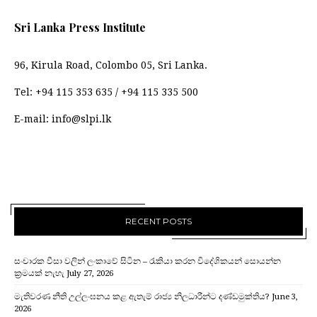
Sri Lanka Press Institute
96, Kirula Road, Colombo 05, Sri Lanka.
Tel:
+94 115 353 635
/
+94 115 335 500
E-mail:
info@slpi.lk
RECENT POSTS
සංචාරක වීසා වලින් ලංකාවේ සිටින – රැකියා කරන විදේශිකයන් සොයන්න
ක්‍රමයක් නැහැ
July 27, 2026
මැතිවරණ නීති උල්ලංඝනය කළ ඇතැම් රාජ්‍ය නිලධාරීන්ට දණ්ඩමුක්තිය?
June 3,
2026