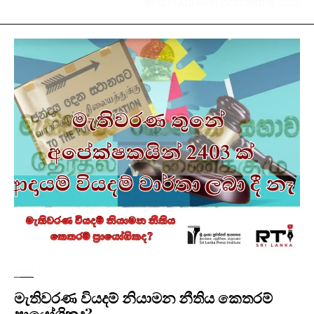
BY
SLPI ADMIN
IN
OCTOBER 15, 2025
පුවත්
මැතිවරණ වියදම් නියාමන නීතිය කෙතරම්
ප්‍රායෝගිකද?