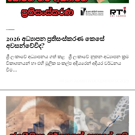
පුවත්
2026 අධ්‍යාපන ප්‍රතිසංස්කරණ කෙසේ
අවසන්වේවිද?
ශ්‍රී ලංකාවේ අධ්‍යාපනය ගත් කළ ශ්‍රී ලංකාවේ නූතන අධ්‍යාපන ක්‍රම
විකාශනයන් හා එහි මූලික සංකල්ප අදියරෙන් අදියර වර්ධනය
වීම…
BY
SLPI ADMIN
IN
DECEMBER 31, 2025