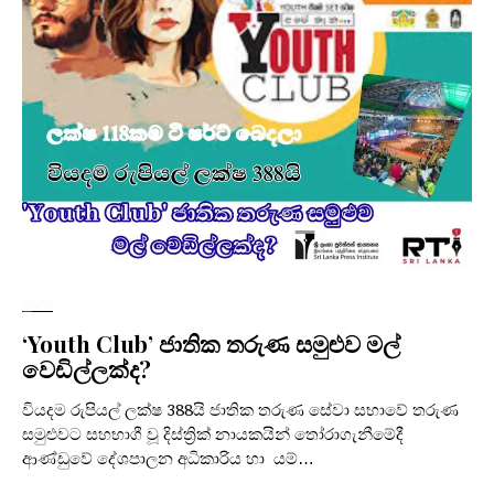
පුවත්
‘Youth Club’ ජාතික තරුණ සමුළුව මල්
වෙඩිල්ලක්ද?
වියදම රුපියල් ලක්ෂ 388යි ජාතික තරුණ සේවා සභාවේ තරුණ
සමුළුවට සහභාගී වූ දිස්ත්‍රික් නායකයින් තෝරාගැනීමේදී
ආණ්ඩුවේ දේශපාලන අධිකාරිය හා යම්…