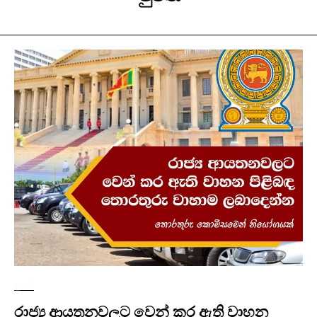
පුවත්
රාජ්‍ය ආයතනවලට වෙන් කර ඇති වාහන