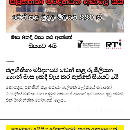
පුවත්
ජලභීතිකා මර්දනයට වෙන් කළ රු.මිලියන
220න් මාස 9කදී වැය කර ඇත්තේ සියයට 4යි
තොරතුරු පනතින් කළ සොයා බැලීමක් ලෝකයේ බොහෝ
රටවලින් වාර්තා වන නමුත් බොහෝ අයගේ අවධානය අඩු තවත්
එක් මාරාන්තික රෝගයක් ලෙස…
BY
SLPI ADMIN
IN
DECEMBER 29, 2025