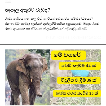
පුවත්
තැපෑල අකුරට වැඩද ?
රාජ්‍ය සේවය ගත් කල එහි කාර්යක්ෂමතාවය සම්බන්ධයෙන්
ජනතාවට සැමදා ඇත්තේ අත්දැකීම්සහිත අප්‍රසාදයකි. බහුතරයක්
රාජ්‍ය ආයතන හා ඒවායේ නිලධාරීන්ගේ අඩුපාඩු මෙන්ම…
BY
SLPI ADMIN
IN
NOVEMBER 26, 2025