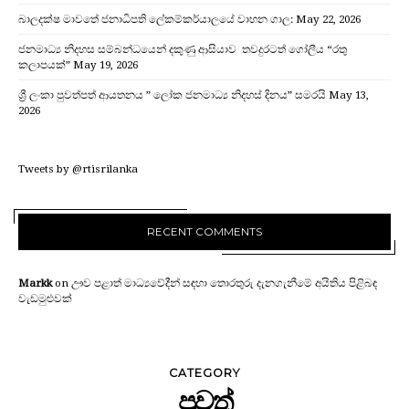
බාලදක්ෂ මාවතේ ජනාධිපති ලේකම්කර්යාලයේ වාහන ගාල:
May 22, 2026
ජනමාධ්‍ය නිදහස සම්බන්ධයෙන් දකුණු ආසියාව තවදුරටත් ගෝලීය “රතු
කලාපයක්”
May 19, 2026
ශ්‍රී ලංකා පුවත්පත් ආයතනය ” ලෝක ජනමාධ්‍ය නිදහස් දිනය” සමරයි
May 13,
2026
Tweets by @rtisrilanka
RECENT COMMENTS
Markk
on
ඌව පළාත් මාධ්‍යවේදීන් සඳහා තොරතුරු දැනගැනීමේ අයිතිය පිළිබඳ
වැඩමුළුවක්
CATEGORY
පුවත්