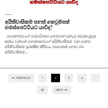
පුවත්
අයිතිවාසිකම් පනත් කෙටුම්පත්
හමස්පෙට්ටියට යාවිද?
මහජනතාවගේ පරමාධිපත්‍ය හොබවන ඔනෑම රජයක ප්‍රමුඛ
කාර්ය වන්නේ මහජනතාවගේ අයිතිවාසිකම් වන මානව
අයිතිවාසිකම් සුරක්ෂිත කිරීමය. එපමණක් නොව එම
අයිතිවාසිකම්…
BY
SLPI ADMIN
IN
SEPTEMBER 25, 2025
PREVIOUS
1
2
3
4
…
29
NEXT