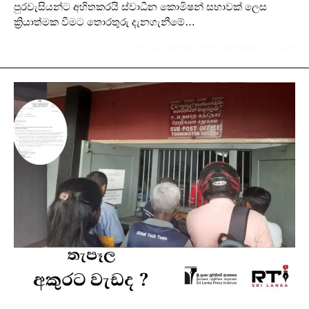
පුරවැසියන්ට අහිතකරයි ස්වාධීන කොමිෂන් සභාවක් ලෙස
ක්‍රියාත්මක වීමට තොරතුරු දැනගැනීමේ…
BY
SLPI ADMIN
IN
NOVEMBER 27, 2025