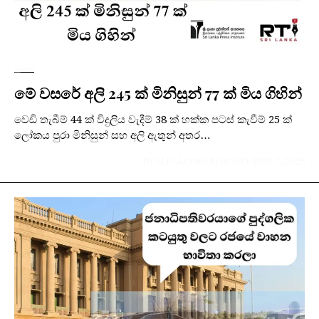
පුවත්
මේ වසරේ අලි 245 ක් මිනිසුන් 77 ක් මිය ගිහින්
වෙඩි තැබීම් 44 ක් විදුලිය වැදීම් 38 ක් හක්ක පටස් කැවීම් 25 ක්
ලෝකය පුරා මිනිසුන් සහ අලි ඇතුන් අතර…
BY
SLPI ADMIN
IN
NOVEMBER 7, 2025