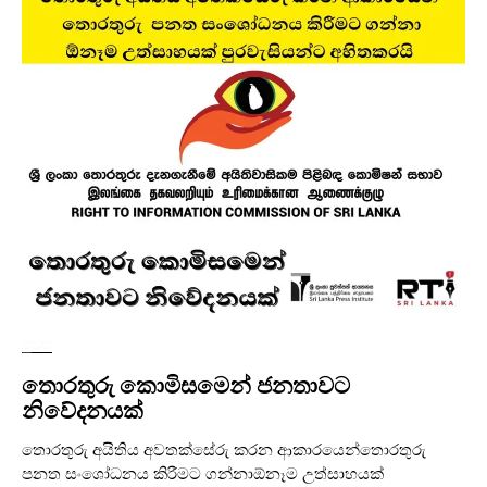
පුවත්
තොරතුරු කොමිසමෙන් ජනතාවට
නිවේදනයක්
තොරතුරු අයිතිය අවතක්සේරු කරන ආකාරයෙන්තොරතුරු
පනත සංශෝධනය කිරීමට ගන්නාඕනෑම උත්සාහයක්