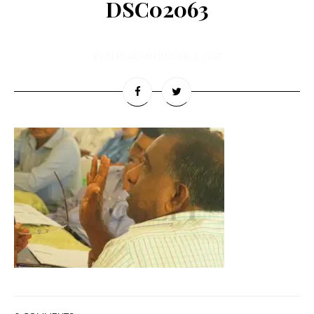
DSC02063
BY
SLPI ADMIN
IN
JUNE 2, 2017