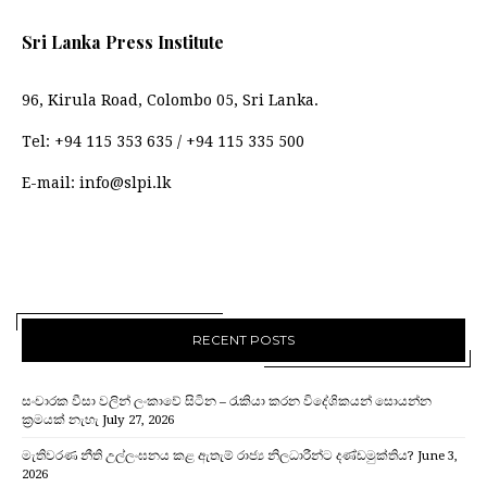
Sri Lanka Press Institute
96, Kirula Road, Colombo 05, Sri Lanka.
Tel:
+94 115 353 635
/
+94 115 335 500
E-mail:
info@slpi.lk
RECENT POSTS
සංචාරක වීසා වලින් ලංකාවේ සිටින – රැකියා කරන විදේශිකයන් සොයන්න
ක්‍රමයක් නැහැ
July 27, 2026
මැතිවරණ නීති උල්ලංඝනය කළ ඇතැම් රාජ්‍ය නිලධාරීන්ට දණ්ඩමුක්තිය?
June 3,
2026