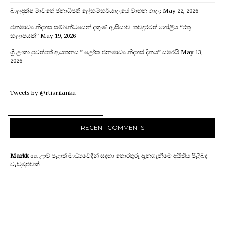
බාලදක්ෂ මාවතේ ජනාධිපති ලේකම්කර්යාලයේ වාහන ගාල:
May 22, 2026
ජනමාධ්‍ය නිදහස සම්බන්ධයෙන් දකුණු ආසියාව තවදුරටත් ගෝලීය “රතු
කලාපයක්”
May 19, 2026
ශ්‍රී ලංකා පුවත්පත් ආයතනය ” ලෝක ජනමාධ්‍ය නිදහස් දිනය” සමරයි
May 13,
2026
Tweets by @rtisrilanka
RECENT COMMENTS
Markk
on
ඌව පළාත් මාධ්‍යවේදීන් සඳහා තොරතුරු දැනගැනීමේ අයිතිය පිළිබඳ
වැඩමුළුවක්