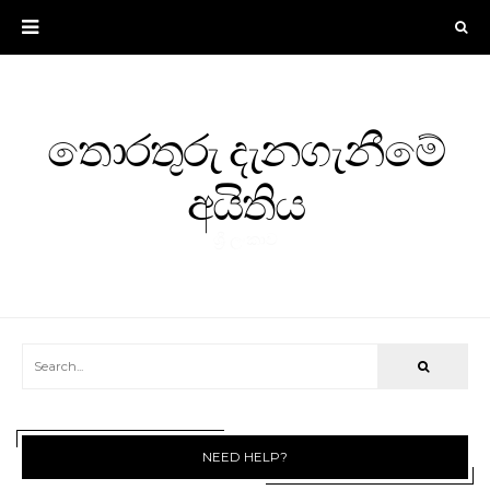
තොරතුරු දැනගැනීමේ
අයිතිය
ශ්‍රී ලංකාව
NEED HELP?