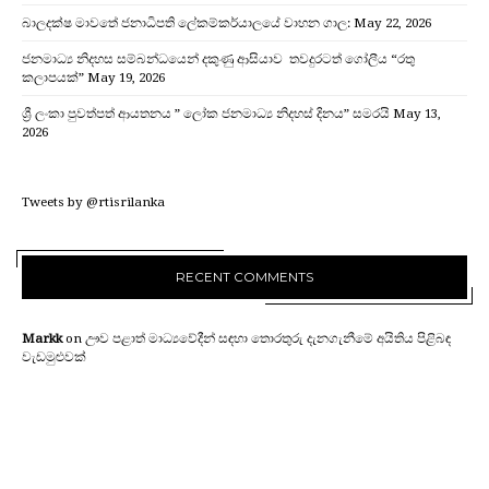
බාලදක්ෂ මාවතේ ජනාධිපති ලේකම්කර්යාලයේ වාහන ගාල:
May 22, 2026
ජනමාධ්‍ය නිදහස සම්බන්ධයෙන් දකුණු ආසියාව තවදුරටත් ගෝලීය “රතු
කලාපයක්”
May 19, 2026
ශ්‍රී ලංකා පුවත්පත් ආයතනය ” ලෝක ජනමාධ්‍ය නිදහස් දිනය” සමරයි
May 13,
2026
Tweets by @rtisrilanka
RECENT COMMENTS
Markk
on
ඌව පළාත් මාධ්‍යවේදීන් සඳහා තොරතුරු දැනගැනීමේ අයිතිය පිළිබඳ
වැඩමුළුවක්