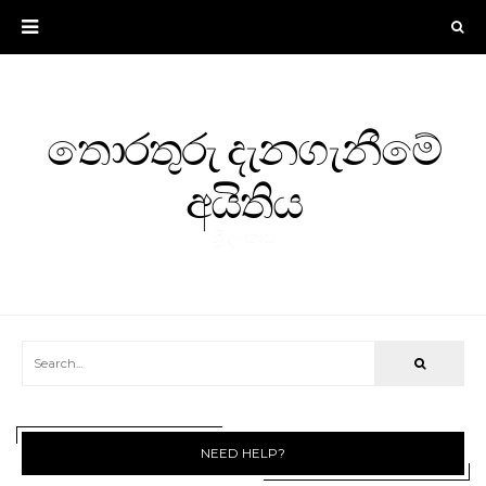
තොරතුරු දැනගැනීමේ
අයිතිය
ශ්‍රී ලංකාව
NEED HELP?