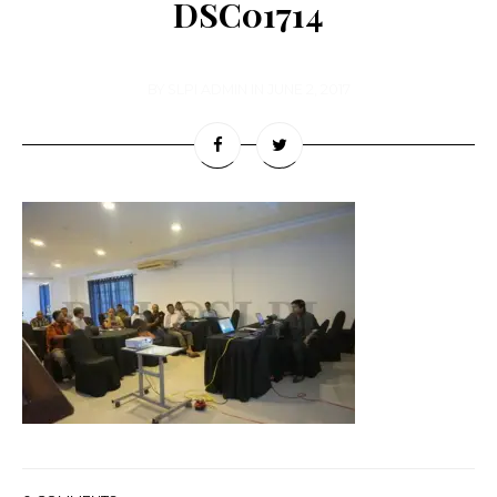
DSC01714
BY
SLPI ADMIN
IN
JUNE 2, 2017