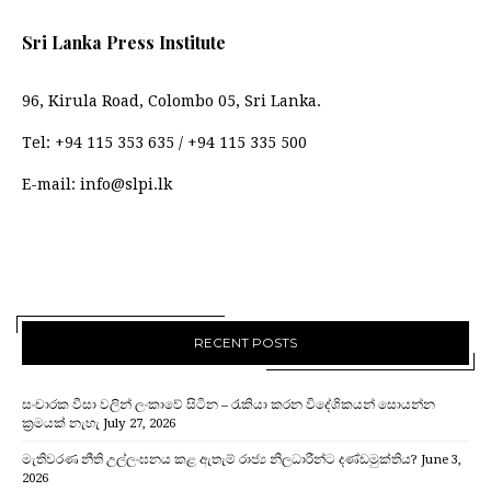
Sri Lanka Press Institute
96, Kirula Road, Colombo 05, Sri Lanka.
Tel:
+94 115 353 635
/
+94 115 335 500
E-mail:
info@slpi.lk
RECENT POSTS
සංචාරක වීසා වලින් ලංකාවේ සිටින – රැකියා කරන විදේශිකයන් සොයන්න
ක්‍රමයක් නැහැ
July 27, 2026
මැතිවරණ නීති උල්ලංඝනය කළ ඇතැම් රාජ්‍ය නිලධාරීන්ට දණ්ඩමුක්තිය?
June 3,
2026