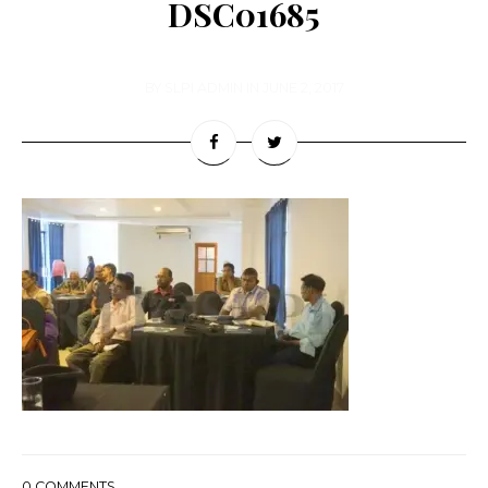
DSC01685
BY
SLPI ADMIN
IN
JUNE 2, 2017
0
COMMENTS