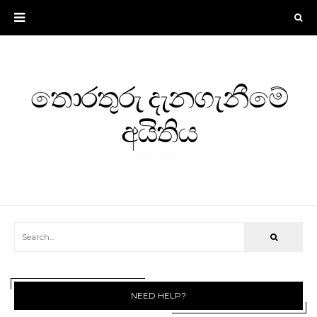
තොරතුරු දැනගැනීමේ
අයිතිය
ශ්‍රී ලංකාව
NEED HELP?