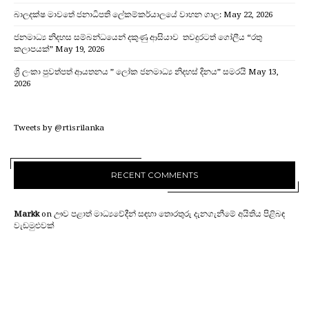
බාලදක්ෂ මාවතේ ජනාධිපති ලේකම්කර්යාලයේ වාහන ගාල:
May 22, 2026
ජනමාධ්‍ය නිදහස සම්බන්ධයෙන් දකුණු ආසියාව තවදුරටත් ගෝලීය “රතු
කලාපයක්”
May 19, 2026
ශ්‍රී ලංකා පුවත්පත් ආයතනය ” ලෝක ජනමාධ්‍ය නිදහස් දිනය” සමරයි
May 13,
2026
Tweets by @rtisrilanka
RECENT COMMENTS
Markk
on
ඌව පළාත් මාධ්‍යවේදීන් සඳහා තොරතුරු දැනගැනීමේ අයිතිය පිළිබඳ
වැඩමුළුවක්