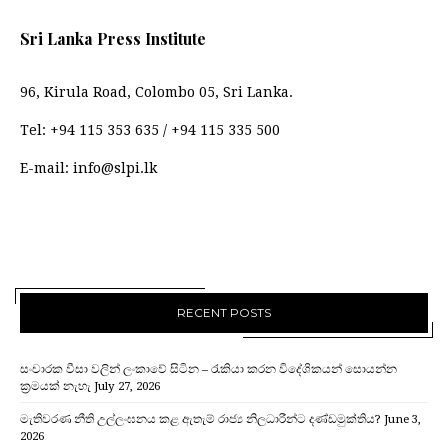
Sri Lanka Press Institute
96, Kirula Road, Colombo 05, Sri Lanka.
Tel:
+94 115 353 635
/
+94 115 335 500
E-mail:
info@slpi.lk
RECENT POSTS
සංචාරක වීසා වලින් ලංකාවේ සිටින – රැකියා කරන විදේශිකයන් සොයන්න
ක්‍රමයක් නැහැ
July 27, 2026
මැතිවරණ නීති උල්ලංඝනය කළ ඇතැම් රාජ්‍ය නිලධාරීන්ට දණ්ඩමුක්තිය?
June 3,
2026