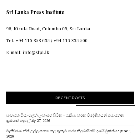
Sri Lanka Press Institute
96, Kirula Road, Colombo 05, Sri Lanka.
Tel:
+94 115 353 635
/
+94 115 335 500
E-mail:
info@slpi.lk
RECENT POSTS
සංචාරක වීසා වලින් ලංකාවේ සිටින – රැකියා කරන විදේශිකයන් සොයන්න
ක්‍රමයක් නැහැ
July 27, 2026
මැතිවරණ නීති උල්ලංඝනය කළ ඇතැම් රාජ්‍ය නිලධාරීන්ට දණ්ඩමුක්තිය?
June 3,
2026