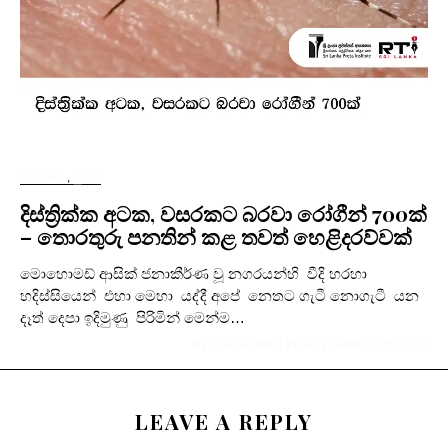
SOCIAL
,
පුවත්
දිස්ත්‍රික්ක අටක, වසරකට බරවා රෝගීන් 700ක්
– තොරතුරු පනතින් කළ තවත් හෙළිදරව්වක්
මොහොමඩ් ආසික් ජනාකීර්ණ වූ නගරයන්හි වීදි හරහා
හදිස්සියෙන් එහා මෙහා යද්දී අපේ නෙතට ගැටී නොගැටී යන
දෑත් දෙපා ඉදිමුණු පිරිමින් මෙන්ම…
BY
SLPI ADMIN
IN
NOVEMBER 29, 2023
LEAVE A REPLY