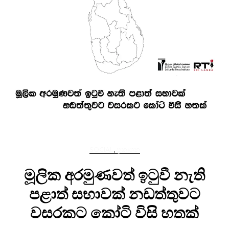
SOCIAL
,
ප්‍රකාශන
මූලික අරමුණවත් ඉටුවී නැති
පළාත් සභාවක් නඩත්තුවට
වසරකට කෝටි විසි හතක්