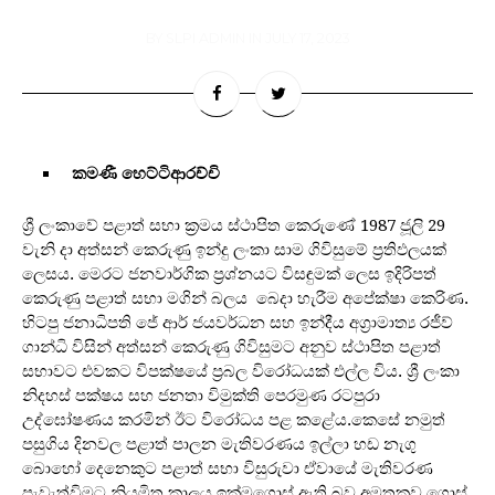
BY
SLPI ADMIN
IN
JULY 17, 2023
කමණී හෙට්ටිආරච්චි
ශ්‍රී ලංකාවේ පළාත් සභා ක්‍රමය ස්ථාපිත කෙරුණේ 1987 ජූලි 29
වැනි දා අත්සන් කෙරුණු ඉන්දු ලංකා සාම ගිවිසුමේ ප්‍රතිඵලයක්
ලෙසය. මෙරට ජනවාර්ගික ප්‍රශ්නයට විසඳුමක් ලෙස ඉදිරිපත්
කෙරුණු පළාත් සභා මගින් බලය බෙදා හැරීම අපේක්ෂා කෙරිණ.
හිටපු ජනාධිපති ජේ ආර් ජයවර්ධන සහ ඉන්දීය අග්‍රාමාත්‍ය රජීව්
ගාන්ධි විසින් අත්සන් කෙරුණු ගිවිසුමට අනුව ස්ථාපිත පළාත්
සභාවට එවකට විපක්ෂයේ ප්‍රබල විරෝධයක් එල්ල විය. ශ්‍රී ලංකා
නිදහස් පක්ෂය සහ ජනතා විමුක්ති පෙරමුණ රටපුරා
උද්ඝෝෂණය කරමින් ඊට විරෝධය පළ කළේය.කෙසේ නමුත්
පසුගිය දිනවල පළාත් පාලන මැතිවරණය ඉල්ලා හඩ නැගු
බොහෝ දෙනෙකුට පළාත් සභා විසුරුවා ඒවායේ මැතිවරණ
පැවැත්විමට නියමිත කාලය ඉක්මගොස් ඇති බව අමතකව ගොස්