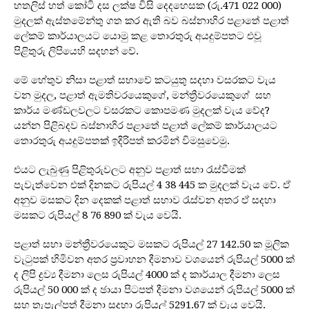
හතලිස් හත් කෝටි දස ලක්ෂ විසි දෙදහෙසක (රු.471 022 000)
මුදලක් ඇස්තමේන්තු ගත කර ඇති බව බස්නාහිර පළාතේ පළාත්
ලේකම් කාර්යාලයට යොමු කළ තොරතුරු අයදුම්පතට එවූ
පිළිතුරු ලිපියෙහි සදහන් වේ.
මේ හේතුව නිසා පළාත් සභාවේ කටයුතු සදහා වසරකට වැය
වන මුදල, පළාත් ඇමතිවරයෙකුගේ, මන්ත්‍රීවරයෙකුගේ සහ
කාර්ය මණ්ඩලවලට වසරකට කොපමණ මුදලක් වැය වේද?
යන්න පිළිබදව බස්නාහිර පළාතේ පළාත් ලේකම් කාර්යාලයට
තොරතුරු අයදුම්පතක් ඉදිරිපත් කරමින් විමසුවෙමු.
එයට ලැබුණු පිළිතුරුවලට අනුව පළාත් සභා රැස්වීමක්
පැවැත්වෙන එක් දිනකට රුපියල් 4 38 445 ක මුදලක් වැය වේ. ඒ
අනුව මසකට දින දෙකක් පළාත් සභාව රැස්වන අතර ඒ සදහා
මසකට රුපියල් 8 76 890 ක් වැය වෙයි.
පළාත් සභා මන්ත්‍රීවරයෙකුට මසකට රුපියල් 27 142.50 ක මූලික
වැටුපක් හිමිවන අතර ප්‍රවාහන දීමනාව වශයෙන් රුපියල් 5000 ක්
ද ලිපි ද්‍රව්‍ය දීමනා ලෙස රුපියල් 4000 ක් ද කාර්යාල දීමනා ලෙස
රුපියල් 50 000 ක් ද ඡායා පිටපත් දීමනා වශයෙන් රුපියල් 5000 ක්
සහ තැපැල්පත් දීමනා සදහා රුපියල් 5291.67 ක් වැය වෙයි.