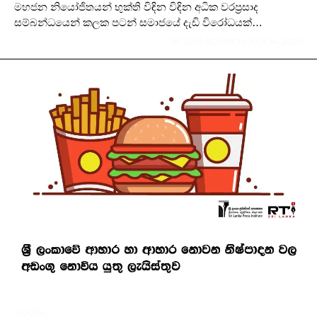
මහජන නියෝජිතයන් භුක්ති විඳින විඳින අධික වරප්‍රසාද
සම්බන්ධයෙන් කලක පටන් සමාජයේ දැඩි විරෝධයක්…
BY
SLPI ADMIN
IN
JULY 14, 2025
SOCIAL