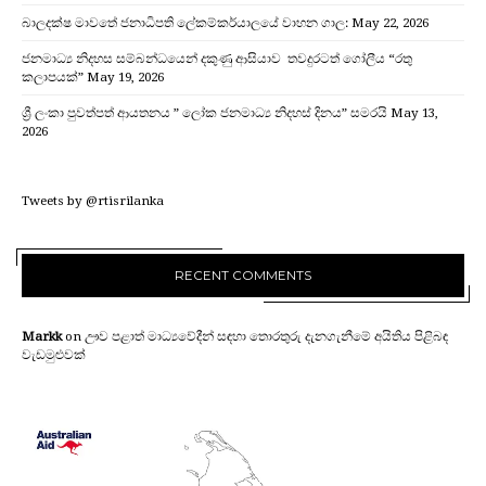
බාලදක්ෂ මාවතේ ජනාධිපති ලේකම්කර්යාලයේ වාහන ගාල:
May 22, 2026
ජනමාධ්‍ය නිදහස සම්බන්ධයෙන් දකුණු ආසියාව තවදුරටත් ගෝලීය “රතු
කලාපයක්”
May 19, 2026
ශ්‍රී ලංකා පුවත්පත් ආයතනය ” ලෝක ජනමාධ්‍ය නිදහස් දිනය” සමරයි
May 13,
2026
Tweets by @rtisrilanka
RECENT COMMENTS
Markk
on
ඌව පළාත් මාධ්‍යවේදීන් සඳහා තොරතුරු දැනගැනීමේ අයිතිය පිළිබඳ
වැඩමුළුවක්