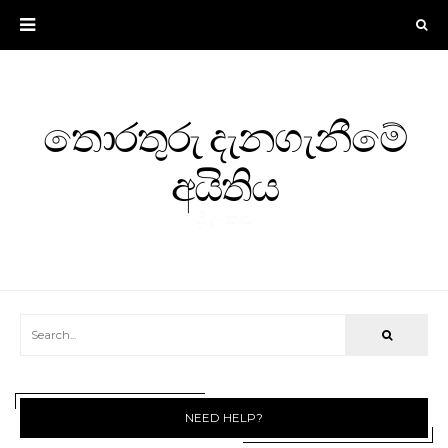
තොරතුරු දැනගැනීමේ
අයිතිය
ශ්‍රී ලංකාව
NEED HELP?