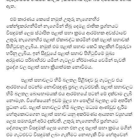
ඇත.
එම් කාරණය කෙසේ නමුත් උතුරු නැගෙනහිර
කේන්ද්‍රකරගනිමින් නැගෙමින් තිබූ දෙමළ ජාතික ප්‍රශ්නයට
විසඳුමක් ලෙස ස්ථාපිත පළාත් සභා ක්‍රමය ආරම්භක අවස්ථාවේ
උතුරු නැගෙනහිර පළාත් ඒකාබද්ධ කරමින් එක් පළාත් සභාවක්
පිහිටුවනු ලැබීය. නමුත් එම පළාත් සභාව කෙටි කලකින් විසුරුවා
හරිනු ලැබීය. ඉන් සිදුවූයේ පළාත් සභාව පිහිටුවීමේ මුඛ්‍ය
අරමුණට පරිබාහිරව යමින් ගැටලුව නිර්මාණය වෙමින් පැවති
ප්‍රදේශ වල පළාත් සභා ක්‍රියාත්මක නොවීමය.
පළාත් සභාවලට හිමි බලතල පිළිබඳව වූ ගැටලුව එය
ආරම්භයේ පටන්ම නොවිසඳුණු ප්‍රබල ගැටළුවකි. පළාත් සභාවලට
හිමි බලතල බොහොමයක් එය ආරම්භයේ පටන් මේ දක්වාම ලැබී
නොමැත. විශේෂයෙන් ඉඩම් මූල්‍ය හා පොලිස් බලතල මේ අතරින්
ප්‍රධාන වේ. පළාත් සභාවලට හිමි බලතල මධ්‍යම ආණ්ඩුව දැරීම
හේතුකොටගෙන පළාත් සභාව යනු අකර්මණ්‍ය ආයතන ව්‍යුහයක්
ලෙස සමහරුන් අර්ථ දක්වති. උතුරු නැගෙනහිර ප්‍රශ්නයට
දේශපාලන විසඳුමක් ලෙස ගෙන එන ලද පළාත් සභා ක්‍රමය මගින්
එම ගැටළුවට විසඳුමක් ලබා ගැනීමට නොහැකි වීම හේතුවෙන්