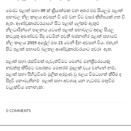
මෙරට පළාත් සභා 09 ක් ක්‍රියාත්මක වන අතර එම සියලුම පළාත්
සභාවල නිල කාලය අවසන් වී මේ වන විට වසර කිහිපයක් ගත වී
ඇත. ආණ්ඩුකාරවරයාගේ සිට පළාත් ලේකම් ඇතුළු
නිලධාරීන්ගේ පාලනය යටතේ පළාත් සභාවලට අදාළ සියලු
කටයුතු අඛණ්ඩව සිදු වෙමින් පවතී බස්නාහිර පළාත් සභාවේ
නිල කාලය 2019 අප්‍රේල් මස 21 වෙනි දින අවසන් විය. එතැන්
සිට පළාත් සභා‍වේ බලතල ආණ්ඩුකාරවරයාට පවරා ඇත.
පළාත් සභා රැස්වීමක් පැවැත්වීමට මෙන්ම මන්ත්‍රීවරයෙකු
නඩත්තු කිරීමට වසරකට මෙතරම් මුදලක් වැය වන්නේ නම්,
පළාත් සභා පිහිටුවිමේ මුලික අරමුණ වු බලය විමධ්‍යගත් කිරිම ද
සිදුවි නොමැතිනම් පළාත් සභා අවශ්‍යද යන ගැටළුව මතුවිම
වැළක්විය නොහැක.
0
COMMENTS