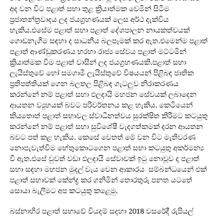
අද වන විට පළාත් සභා තුළ ක්‍රියාත්මක වෙමින් සිටීම
ප්‍රජාතන්ත්‍රවාදය ලද ජයග්‍රහණයක් ලෙස අර්ථ දැක්විය
හැකිය.එසේම පළාත් සභා පළාත් දේශපාලන නායකත්වයක්
ගොඩනැගීම සඳහා ද සාධනීය බලපෑමක් කර ඇත.එමෙන්ම පළාත්
පළාත් ආණ්ඩුකරණය හරහා රාජ්‍ය සේවය පළාත් මට්ටමින්
ක්‍රියාත්මක වීම පළාත් වාසීන් ලද ජයග්‍රහණයකි.පළාත් සභා
ලැයිස්තුවේ හෝ සමගාමී ලැයිස්තුවේ විෂයයන් පිළිබඳ ජාතික
ප්‍රතිපත්තියක් ගෙන බලතල පිළිබඳ ගැටලුව නිරාකරණය
කරන්නේ නම් පළාත් සභා ඵලදායි මහජන සේවයක් ලබාදෙන
ආයතන ව්‍යුහයක් බවට පරිවර්තනය කළ හැකිය. කෙටියෙන්
කියතොත් පළාත් සභාවල ස්වාධීනත්වය සුරක්ෂිත කිරීමට කටයුතු
කරන්නේ නම් පළාත් සභා සුවිශේෂී වැදගත්කමක් දරන ආයතන
බවට පත් කළ හැකිය. කෙසේ වෙතත් මේ වන විට මැතිවරණ
නොපැවැත්විම හේතුකොටගෙන පළාත් සභා කටයුතු අකර්මන්‍ය
වී ඇත.එසේ වුවත් වඩා ඵලදායි සේවාවක් ඉටු නොවූව ද පළාත්
සභා සඳහා මහජන මුදල් වැය වෙන ආකාරය සම්බන්ධයෙන් එක්
පළාත් සභාවක් කේන්ද්‍ර කර ගනිමින් තොරතුරු පනත යටතේ
සොයා බැලීමට අප කටයුතු කළෙමු.
බස්නාහිර පළාත් සභාවේ වියදම් සදහා 2018 වසරේදී රුපියල්