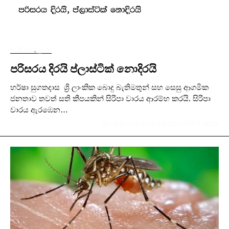
SOCIAL
,
පුවත්
පරිසරය දිරයි ප්ලාස්ටික් නොදිරයි
හර්ෂා සුගතදාස ශ්‍රි ලාංකික බොදු බැතිමතුන් සහ සෙසු ආගමික
ජනතාව තවත් සති කීපයකින් සිරිපා වාරය ආරම්භ කරයි. සිරිපා
වාරය ඇරඹෙන…
BY
SLPI ADMIN
IN
DECEMBER 11, 2023