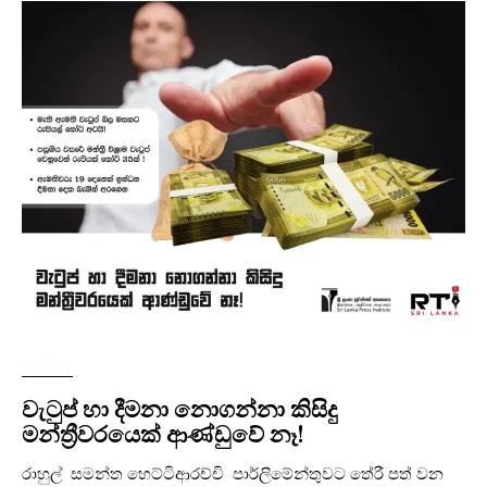
SOCIAL
වැටුප් හා දීමනා නොගන්නා කිසිදු
මන්ත්‍රීවරයෙක් ආණ්ඩුවේ නෑ!
රාහුල් සමන්ත හෙට්ටිආරච්චි පාර්ලිමේන්තුවට තේරී පත් වන