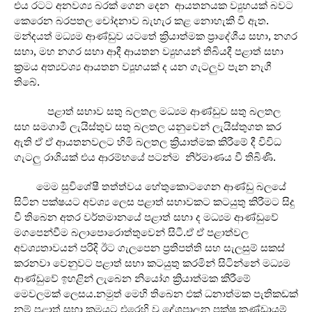
එය රටට අනවශ්‍ය බරක් ගෙන දෙන ආයතනයක ව්‍යුහයක් බවට
කෙරෙන බරපතල චෝදනාව බැහැර කළ නොහැකි වී ඇත.
මන්දයත් මධ්‍යම ආණ්ඩුව යටතේ ක්‍රියාත්මක ප්‍රාදේශීය සභා, නගර
සභා, මහ නගර සභා ආදී ආයතන ව්‍යුහයන් තිබියදී පළාත් සභා
ක්‍රමය අත්‍යවශ්‍ය ආයතන ව්‍යූහයක් ද යන ගැටලුව පැන නැගී
තිබේ.
පළාත් සභාව සතු බලතල මධ්‍යම ආණ්ඩුව සතු බලතල
සහ සමගාමී ලැයිස්තුව සතු බලතල යනුවෙන් ලැයිස්තුගත කර
ඇති ඒ ඒ ආයතනවලට හිමි බලතල ක්‍රියාත්මක කිරීමේ දී විවිධ
ගැටලු රාශියක් එය ආරම්භයේ පටන්ම නිර්මාණය වී තිබිණි.
මෙම සුවිශේෂී තත්ත්වය හේතුකොටගෙන ආණ්ඩු බලයේ
සිටින පක්ෂයට අවශ්‍ය ලෙස පළාත් සභාවකට කටයුතු කිරීමට සිදු
වී තිබෙන අතර වර්තමානයේ පළාත් සභා ද මධ්‍යම ආණ්ඩුවේ
මගපෙන්වීම බලාපොරොත්තුවෙන් සිටී.ඒ ඒ පළාත්වල
අවශ්‍යතාවයන් පරිදි ඊට ගැලපෙන ප්‍රතිපත්ති සහ සැලසුම් සකස්
කරනවා වෙනුවට පළාත් සභා කටයුතු කරමින් සිටින්නේ මධ්‍යම
ආණ්ඩුවේ ඉහළින් ලැබෙන නියෝග ක්‍රියාත්මක කිරීමේ
මෙවලමක් ලෙසය.නමුත් මෙහි තිබෙන එක් ධනාත්මක පැතිකඩක්
නම් පළාත් සභා ක්‍රමයට එරෙහි වූ දේශපාලන පක්ෂ කණ්ඩායම්