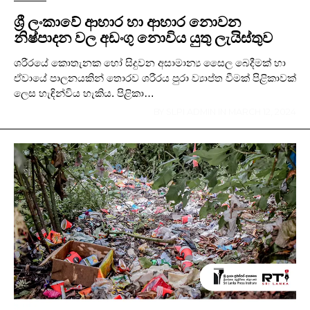
ශ්‍රී ලංකාවේ ආහාර හා ආහාර නොවන
නිෂ්පාදන වල අඩංගු නොවිය යුතු ලැයිස්තුව
ශරීරයේ කොතැනක හෝ සිදුවන අසාමාන්‍ය සෛල බෙදීමක් හා
ඒවායේ පාලනයකින් තොරව ශරීරය පුරා ව්‍යාප්ත වීමක් පිළිකාවක්
ලෙස හැඳින්විය හැකිය. පිළිකා…
BY
SLPI ADMIN
IN
MARCH 12, 2024