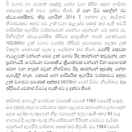
වී වගාව හා වෙනත් ක්‍ෂේත්‍ර බෝග වගා කිරීම සඳහා භාවිතා
.
කෙරෙනු ඇති බවට දක්වා තිබේ
ඒ වන විට සහලින් රට
2016
ස්වයංපෝෂිතව තිබූ හෙයින්
දී ගන්නා ලද කැබිනට්
තීරණයකට අනුව එම උක් වගා සැලැස්ම සකස් කර ඇති බවයි
.
පාරිසරික ඇගයීම් වාර්තාවෙන් පෙන්වා දෙන්නේ
මේ අතර රට
සීනිවලින් ස්වයංපෝෂිත කිරීමේ අරමුණින් තවත් හෙක්ටයාර
102,000
ක උක් වගාව ව්‍යාප්ත කිරීමේ අවශ්‍යතාව සලකා උක්
.
විකල්ප බෝගයක් ලෙස ද යෝජනා කර තිබේ
මෙහිදී මතුවන
ගැටලුවක් වන්නේ මෙම උක් වගාව සිදු කරන්නේ කවුරුන්ද යන
.
ප්‍රශ්නයයි
සංවර්ධන ව්‍යාපෘතිය ක්‍රියාත්මක වන්නේ චීන සමාගමක්
සමඟ වන නමුත් ඔවුන් නිශ්චිතව සිදු කරන්නේ කුමක්ද යන්න
.
පැහැදිලි නැත
කෙසේ හෝ පාරිසරික ඇගයීම් වාර්තාවට අනුව
68250
.
උක් වගාවට පමණක් අක්කර
ක් වෙන් වීමට නියමිතය
එය
.
ඉදිරියේ වෙනස් වීමටද හැකි බව ද දක්වා තිබේ
1983
කඩිනම් මහවැලි සංවර්ධන ව්‍යාපෘති යටතේ
වසරේදී මාදුරු
ඔය දකුණු ඉවුර සංවර්ධනය සඳහා මූල්‍යමය සහයෝගය ලබා දෙන
83
ලෙස ලෝක බැංකුවෙන් නිල වශයෙන් ඉල්ලා ඇති අතර
මැද
භාගයේ දී ලෝක බැංකු නියෝජිතයන් පිරිසක් මෙරටට පැමිණ
.
1984
ඔවුන්ගේ ඇගයීම් වාර්තාව සකස් කර තිබුණි
එය
වසරේ