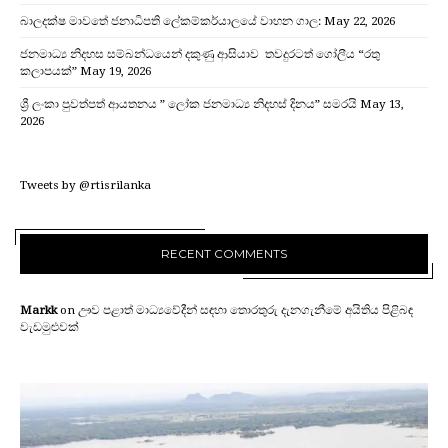
බාලදක්ෂ මාවතේ ජනාධිපති ලේකම්කර්යාලයේ වාහන ගාල:
May 22, 2026
ජනමාධ්‍ය නිදහස සම්බන්ධයෙන් දකුණු ආසියාව තවදුරටත් ගෝලීය “රතු
කලාපයක්”
May 19, 2026
ශ්‍රී ලංකා පුවත්පත් ආයතනය ” ලෝක ජනමාධ්‍ය නිදහස් දිනය” සමරයි
May 13,
2026
Tweets by @rtisrilanka
RECENT COMMENTS
Markk
on
ඌව පළාත් මාධ්‍යවේදීන් සඳහා තොරතුරු දැනගැනීමේ අයිතිය පිළිබඳ
වැඩමුළුවක්