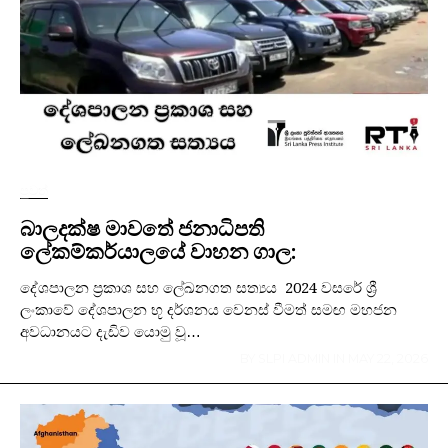
පුවත්
බාලදක්ෂ මාවතේ ජනාධිපති
ලේකම්කර්යාලයේ වාහන ගාල:
දේශපාලන ප්‍රකාශ සහ ලේඛනගත සත්‍යය 2024 වසරේ ශ්‍රී
ලංකාවේ දේශපාලන භූ දර්ශනය වෙනස් වීමත් සමඟ මහජන
අවධානයට දැඩිව යොමු වූ…
BY
SLPI ADMIN
IN
MAY 22, 2026