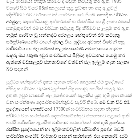
.
1985
මැයි මාසයේදී නිකුත් කිරීමට ද ඔවුන් කටයුතු කර ඇත
05
වසරේ සිට වසර
ක් කාලයක් තුළ ප්‍රධාන හා අතු ඇළවල්
.
ඉදිකිරීමට එම වාර්තාවෙන් යෝජනා කර තිබේ
සෞදි සංවර්ධන
,
අරමුදල
කැනේඩියානු අන්තර්ජාතික ඒජන්සිය හා ශ්‍රී ලංකා රජයේ
.
එකමුතුවෙන් එම සංවර්ධන කටයුතු සිදු කිරීමට සැලසුම් කර ඇත
නමුත් ආරම්භ වූ සන්නද්ධ අරගලය හේතුවෙන් එම කටයුතු
.
සම්පූර්ණයෙන්ම වාගේ අඩාල විය
යුද්ධය අවසන් වීමෙන් පසු
වාරිමාර්ග හා ජල සම්පත් කළමනාකරණ අමාත්‍යාංශය නැවත
මාදුරු ඔය දකුණ ඉවුර සංවර්ධනය පිළිබඳ අවධානය යොමු කර
ඇත්තේ මඩකලපුව ජනතාවගේ වත්මන් ජල ඉල්ලුම ගැන සලකා
.
බව සඳහන්
යුද්ධය හේතුවෙන් දශක තුනක පමණ කාලයක් එම ප්‍රදේශයේ
කිසිදු සංවර්ධන වැඩකටයුත්තක් සිදු නොවූ හෙයින් මාදුරු ඔය
දකුණ ඉවුර ව්‍යාපෘති බල ප්‍රදේශයෙන් සැලකිය යුතු භූමි ප්‍රමාණයක්
.
වන සංරක්ෂණ දෙපාර්තමේන්තුවට පැවරී තිබේ
මේ වන විට එම
17300
ප්‍රදේශයෙන් හෙක්ටයාර
ක් සංවර්ධනය සඳහා නිදහස්
කිරීමට වන සංරක්ෂණ දෙපාර්තමේන්තුව එකඟතාව පළකර ඇති
.
බවයි පාරිසරික ඇගයීම් වාර්තාව පවසන්නේ
එම භූමි ප්‍රදේශය
රක්ෂිත ප්‍රදේශයෙන් හා අලිමංකඩවලින් පරිබාහිර ප්‍රදේශ බවයි
.
පාරිසරික ඇගයීම් වාර්තාව සඳහන් කරන්නේ
එය කෙතරම් දුරට