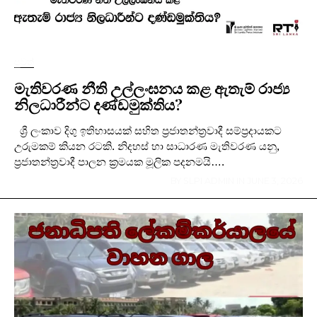
පුවත්
මැතිවරණ නීති උල්ලංඝනය කළ ඇතැම් රාජ්‍ය
නිලධාරීන්ට දණ්ඩමුක්තිය?
ශ්‍රී ලංකාව දිගු ඉතිහාසයක් සහිත ප්‍රජාතන්ත්‍රවාදී සම්ප්‍රදායකට
උරුමකම් කියන රටකි. නිදහස් හා සාධාරණ මැතිවරණ යනු,
ප්‍රජාතන්ත්‍රවාදී පාලන ක්‍රමයක මූලික පදනමයි….
BY
SLPI ADMIN
IN
JUNE 3, 2026