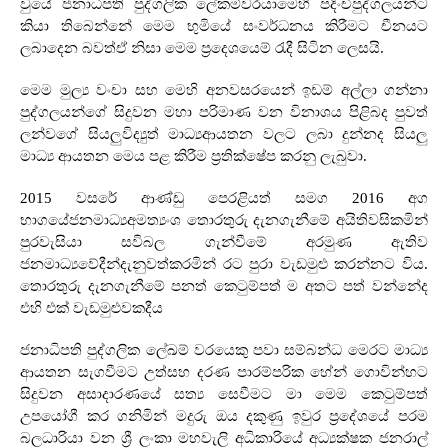
වුයේ ජනාධිපති පුද්ගලික ලේකම්වරයාමෙහි පදිංචිපුද්ගලයන්ට
කියා තිබෙන්නේ මෙම භුමියේ සංවර්ධනය කිරීමට චීනයට
ලබාදෙන බවත්ඒ නිසා මෙම ප්‍රදෙශයෙම් රැදී සිටින ලෙසයි
.
මෙම මුල්‍ය වංචා සහ මෙහි අනවසරයෙන් ඉඩම් අල්ලා ගන්නා
පුද්ගලයන්ගේ සිදුවන මහා පරිමාණ වන විනාශය පිළිබද පුවත්
ලන්වගේ සියලුවිද්‍යුත් මාධ්‍යආයතන වලට ලබා දුන්නද සියලු
මාධ්‍ය ආයතන මෙය පළ කිරීම ප්‍රතික්ෂේප කරනු ලැබුවා
.
2015
වසරේ ආණ්ඩු පෙරළියත් සමග
2016
අග
භාගයේජනමාධ්‍යඅමත්‍යංශ තොරතුරු දැනගැනීමේ අයිතිවසිකමින්
පුරවැසියා සවිබල ගැන්වීමේ අරමුණ ඇතිව
ජනමාධ්‍යවේදීන්දැනුවත්කරමින් රට පුරා වැඩමුළු කරන්නට විය
.
තොරතුරු දැනගැනීමේ පනත් කෙටුම්පත් ම අතට පත් වන්නේද
එහි එක් වැඩමුළුවකදීය
ජනාධිපති පුද්ගලික ලේඛම් වරයෙකු පවා සම්බන්ධ මෙරට මාධ්‍ය
ආයතන සැගවීමට උත්සහ දරණ පාරම්පරික හේන් ගොවින්හට
සිදුවන අසාදාරණයේ සත්‍ය සෙවීමට මා මෙම කෙටුම්පත්
උපයෝගී කර ගනිමින් මදුරු ඔය දකුණු ඉවුර ප්‍රදේශයේ පරම
බලධාරියා වන ශ්‍රී ලංකා මහවැලි අධිකාරියේ අධ්‍යක්ෂක ජනරාල්