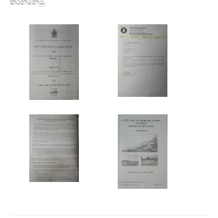
.
කරන්නෙමු