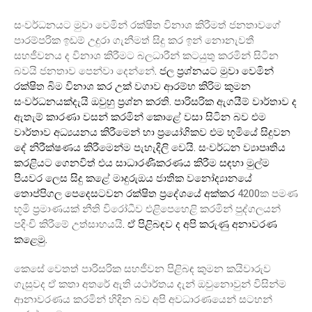
සංවර්ධනයට මුවා වෙමින් රක්ෂිත විනාශ කිරීමත් ජනතාවගේ
පාරම්පරික ඉඩම් උදුරා ගැනීමත් සිදු කර ඉන් නොනැවතී
සහජීවනය ද විනාශ කිරීමට බලධාරීන් කටයුතු කරමින් සිටින
.
බවයි ජනතාව පෙන්වා දෙන්නේ
ජල ප්‍රශ්නයට මුවා වෙමින්
රක්ෂිත බිම විනාශ කර උක් වගාව ආරම්භ කිරිම කුමන
.
සංවර්ධනයක්දැයි ඔවුහු ප්‍රශ්න කරති
පාරිසරික ඇගයීම් වාර්තාව ද
ඇතැම් කාරණා වසන් කරමින් කොළේ වසා සිටින බව එම
වාර්තාව අධ්‍යයනය කිරීමෙන් හා ප්‍රයෝගිකව එම භූමියේ සිදුවන
.
දේ නිරීක්ෂණය කිරීමෙන්ම පැහැදිලි වෙයි
සංවර්ධන ව්‍යාපෘතිය
කරළියට ගෙනවිත් එය සාධාරණීකරණය කිරීම සඳහා මුල්ම
පියවර ලෙස සිදු කළේ මාදුරුඔය ජාතික වනෝද්‍යානයේ
4200
තොප්පිගල පෙදෙසටවන රක්ෂිත ප්‍රදේශයේ අක්කර
ක පමණ
භූමි ප්‍රමාණයක් නීති විරෝධීව එළිපෙහෙළි කරමින් පුද්ගලයන්
.
පදිංචි කිරීමේ උත්සාහයයි
ඒ පිළිබඳව ද අපි කරුණු අනාවරණ
.
කළෙමු
කෙසේ වෙතත් පාරිසරික සහජීවන පිළිබඳ කුමන කයිවාරුව
ගැසුවද ඒ කතා අතරේ ඇති යථාර්තය දැන් ඔවුනොවුන් විසින්ම
ආනාවරණය කරමින් හිදින බව අපි අවධාරණයෙන් සටහන්