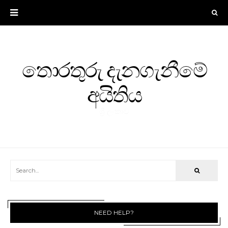
තොරතුරු දැනගැනීමේ
අයිතිය
ශ්‍රී ලංකාව
NEED HELP?