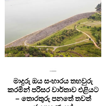
පුවත්
මාදුරු ඔය සංහාරය තහවුරු
කරමින් පරිසර වාර්තාව එළියට
– තොරතුරු පනතේ තවත්