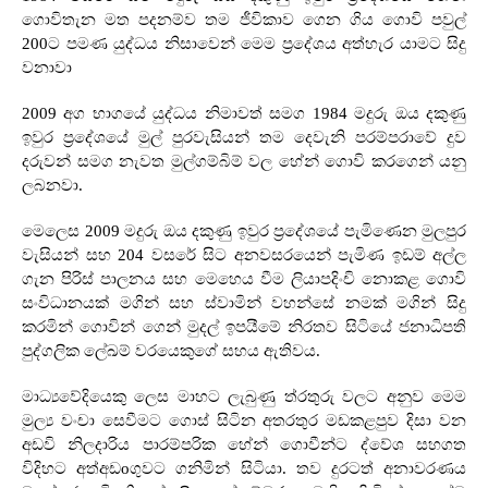
ගොවිතැන මත පදනම්ව තම ජීවිකාව ගෙන ගිය ගොවි පවුල්
200
ට පමණ යුද්ධය නිසාවෙන් මෙම ප්‍රදේශය අත්හැර යාමට සිදු
වනාවා
2009
අග භාගයේ යුද්ධය නිමාවත් සමග
1984
මදුරු ඔය දකුණු
ඉවුර ප්‍රදේශයේ මුල් පුරවැසියන් තම දෙවැනි පරම්පරාවේ දුව
දරුවන් සමග නැවත මුල්ගම්බිම් වල හේන් ගොවි කරගෙන් යනු
ලබනවා
.
මෙලෙස
2009
මදුරු ඔය දකුණු ඉවුර ප්‍රදේශයේ පැමිණෙන මුලපුර
වැසියන් සහ
204
වසරේ සිට අනවසරයෙන් පැමිණ ඉඩම් අල්ල
ගැන පිරිස් පාලනය සහ මෙහෙය වීම ලියාපදිංචි නොකළ ගොවි
සංවිධානයක් මගින් සහ ස්වාමින් වහන්සේ නමක් මගින් සිදු
කරමින් ගොවින් ගෙන් මුදල් ඉපයීමේ නිරතව සිටියේ ජනාධිපති
පුද්ගලික ලේඛම් වරයෙකුගේ සහය ඇතිවය
.
මාධ්‍යවේදියෙකු ලෙස මාහට ලැබුණු ත්රතුරු වලට අනුව මෙම
මුල්‍ය වංචා සෙවීමට ගොස් සිටින අතරතුර මඩකළපුව දිසා වන
අඩවි නිලදාරිය පාරම්පරික හේන් ගොවීන්ට ද්වේශ සහගත
විදිහට අත්අඩ
o
ගුවට ගනිමින් සිටියා
.
තව දුරටත් අනාවරණය