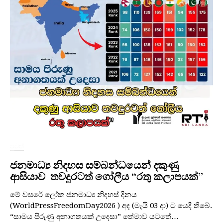
පුවත්
ජනමාධ්‍ය නිදහස සම්බන්ධයෙන් දකුණු
ආසියාව තවදුරටත් ගෝලීය “රතු කලාපයක්”
මේ වසරේ ලෝක ජනමාධ්‍ය නිදහස් දිනය
(WorldPressFreedomDay2026 ) අද (මැයි 03 දා) ට යෙදී තිබේ.
“සාමය පිරුණු අනාගතයක් උදෙසා” තේමාව යටතේ…