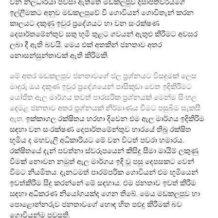
වන නිලධාරියා පවසා ඇත්තේ මඩකලපුව දිසාපතිවරියගේ
ඉල්ලීමකට අනුව මඩකලපුවේ වී ගොවියන් ගොවිතැන් කරන
කාලයට දකුණු ඉවුර ප්‍රදේශයට හා වන සංරක්ෂණ
දෙපාර්තමේන්තුව සතු භූමි තුළට ගවයන් ඇතුළු කිරීමට අවසර
.
ලබා දී ඇති බවයි
මෙය එක් අතකින් ජනතාව අතර
.
නොසන්සුන්තාවක් ඇති කිරිමකි
මේ අතර මඩකලපුව ජනතාවගේ ජල ප්‍රශ්නයට විසඳුමක් ලෙස
මාදුරු ඔය දකුණ ඉවුර ප්‍රදේශයෙන් පාසිකුඩා වෙත ඉදිකිරීමට
යෝජිත ඇල මාර්ගය තවත් පාරසරික ප්‍රශ්නයක් මෙන්ම සිංහල
දෙමළ ජනතාව අතර ප්‍රශ්නයක් නිර්මාණය වීමට පසුබිම සැකසී
.
ඇත
ඉක්කාගල රක්ෂිතය හරහා දිවෙන එම ඇල මාර්ගය ඉදිකිරිම
සඳහා වන සංරක්ෂණ දෙපාර්තමේන්තුව භාරයේ තිබූ රක්ෂිත
.
භූමිය ද මහවැලි අධිකාරියට මේ වන විටත් පවරා හමාරය
රක්ෂිතයේ දැන් පවත්නා ස්වරූපයෙන් කිසිදු සීමා මායිම් ලකුණු
වීමක් නොවන නමුත් ඇල මාර්ගය ඉදි වූ පසු දෙපසකට වෙන්
.
වීමට නියමිතය
දැනටමත් පාරම්පරික ගොවියන් එම භූමියෙන්
.
ඉවත්කිරීම සිදු කරන්නේ මේ සඳහාය
එම ජනතාව ඉවත් කිරීම
.
සඳහා අධිකරණ නියෝගයක්ද ගෙන තිබේ
මෙය මඩකලපුව හා
පොළොන්නරුව ජනතාවගේ හොඳ හිත පළුදු කිරීමක් බව
.
ගොවියන්ම පවසති