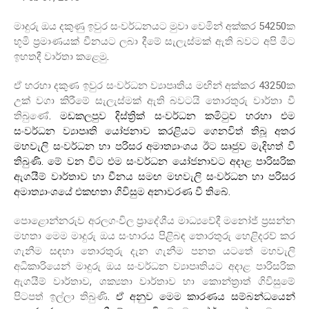
54250
මාදුරු ඔය දකුණු ඉවුර සංවර්ධනයට මුවා වෙමින් අක්කර
ක
භූමි ප්‍රමාණයක් චීනයට ලබා දීමේ සැලැස්මක් ඇති බවට අපි මීට
.
ඉහතදී වාර්තා කළෙමු
43250
ඒ හරහා දකුණ ඉවුර සංවර්ධන ව්‍යාපෘතිය මඟින් අක්කර
ක
උක් වගා කිරීමේ සැලැස්මක් ඇති බවටයි තොරතුරු වාර්තා වී
.
තිබුණේ
මඩකලපුව දිස්ත්‍රික් සංවර්ධන කමිටුව හරහා එම
සංවර්ධන ව්‍යාපෘති යෝජනාව කරළියට ගෙනවිත් තිබූ අතර
මහවැලි සංවර්ධන හා පරිසර අමාත්‍යාංශය ඊට සෘජුව මැදිහත් වී
.
තිබුණි
මේ වන විට එම සංවර්ධන යෝජනාවට අදාළ පාරිසරික
ඇගයීම් වාර්තාව හා චීනය සමඟ මහවැලි සංවර්ධන හා පරිසර
.
අමාත්‍යාංශයේ එකඟතා ගිවිසුම අනාවරණ වී තිබේ
පොළොන්නරුව අරලගංවිල ප්‍රාදේශීය මාධ්‍යවේදී මනෝජ් ප්‍රසන්න
මහතා මෙම මාදුරු ඔය සංහාරය පිළිබඳ තොරතුරු හෙළිදරව් කර
ගැනීම සඳහා තොරතුරු දැන ගැනීම පනත යටතේ මහවැලි
අධිකාරියෙන් මාදුරු ඔය සංවර්ධන ව්‍යාපෘතියට අදාළ පාරිසරික
,
ඇගයීම් වාර්තාව
ශක්‍යතා වාර්තාව හා කොන්ත්‍රාත් ගිවිසුමේ
.
පිටපත් ඉල්ලා තිබුණි
ඒ අනුව මෙම කාරණය සම්බන්ධයෙන්