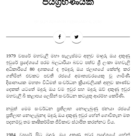
ජයග්‍රහණයක්
BY
SLPI ADMIN
IN
FEBRUARY 6, 2018
1979
වසරේ මහවැලි මහා සැලැස්මට අනුව
මා
දුරු ඔය දකුණු
ඉවුරේ ප්‍රදේශයේ පරම බලධාරියා බවට පත්ව ශ්‍රී ලංකා මහවැලි
අධිකාරියේ
80
දශකයේ ද ඉමදුරු ඔය ජලාශයේ කේන්ද්‍ර කර
ගනිමින් එවකට පවතී රජයේ අමාත්‍යවරයෙකු වූ ගාමිණී
දිසානායක මහතා විධිමත් සංවර්ධන ක්‍රියාවලියක් අනුව කාණ්ඩ
දෙකක් යටතේ මදුරු ඔය වම ඉවුර සහ මදුරු ඔව් දකුණු ඉවුර
මහවැලි බී කළාපය ලෙසින් සංවර්ධන කටයුතු ආරම්භ කෙරිණි
.
නමුත් මෙම සංවර්ධන ප්‍රතිලාභ නොලැබුණු ජනයා රජයේ
ප්‍රතිලාභ නොලැබුනද මදුරු ඔය දකුණු ඉවුර හේන් ගොවිතැන මත
පදනම්වූ තම කෘෂිකර්මික ජීවිකාව ස්ථාපිත කරන්නට විය
.
1984
වසරේ සිට මදුරු ඔය දකුණු ඉවුර ප්‍රදේශයේ හේන්