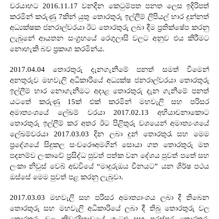
වරයාහට
2016.11.17
වනදින කෙටුම්පත පනත ලෙස ඉදිරිපත්
කරමින් කරුණු
7
කින් යුතු තොරතුරු ඉල්ලීම් ලිපියල් භාර දුන්නත්
අධ්‍යක්ෂක ජනරාල්වරයා ඊට තොරතුරු ලබා දීම ප්‍රතික්ෂේප කරනු
ලැබුනේ ආයතන සංග්‍රහයේ රෙගුලාසි වලට අනුව එය කිරීමට
නොහැකි බව ප්‍රකාශ කරමින්ය
.
2017.04.04
තොරතුරු දැනගැනීමේ පනත් සමත් වීමෙන්
අනතුරුව මහවැලි අධිකාරියේ අධ්‍යක්ෂ ජනරාල්වරයා තොරතුරු
ඉල්ලීම් භාර නොගැනීමට අදාළ තොරතුරු දැන ගැනීමේ පනත්
යටතේ කරුණු
15
ක් එක් කරමින් මහවැලි සහ පරිසර
අමාත්‍යංශයේ ලේඛම් වරයා
2017.02.13
අභියාචනාකොට
තොරතුරු ඉල්ලීම් කර අතර ඊට පිළිතුරු වශයෙන් අමාත්‍යංශයේ
ලේඛම්වරයා
2017.03.03
දින ලබා දුන් තොරතුරැ සහ මෙම
ප්‍රදේශයේ සිදුකල සංචරෞඅමගින් සොයා ගත තොරතුරු මත
පදනම්ව ලංකාවේ ප්‍රසිද්ධ පුවත් පත්ක වන දේශය පුවත් පතේ සහ
ලංකා නිවුස් වෙබ් අඩවියේ “මාදුරුඔය චීනයට” යන ශිර්ෂ පථය
ඔස්සේ මෙම පුවත් පළ කරනු ලැබුවා
.
2017.03.03
මහවැලි සහ පරිසර අමාත්‍යාංශය ලබා දී තිබෙන
තොරතුරු සහ මහවැලි අධිකාරියේ ලබා දී තිබු තොරතුරු වල