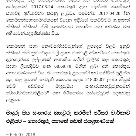
තොරතුරු වල නිවරදිභාවයේ ගැටළු සහ පරස්පර තොරතුරු
හේතුවෙන්
2017.03.24
තොරතුරැ දැන ගැනීමේ කොමිෂන්
සභාවද අභියාචනා කරනු ලැබුවා
.
එමෙන්ම
2017.04.28
දින
කොමිෂන්සභාසාමාජිකයන්
5
දෙන ඉදිරියේ සකච්ච්වට ගැනුනත්
නීතියේ නීතියේ නිසි ක්‍රමවේදයට නොවීම යන කරණය මත
අභියාචන්යදප්‍රතික්ෂේප විය
.
කොමිෂන් සභා කොමසාරිස්වරුන්ගේ උපදෙස් වලට අනුව
නීතියේ නිසි ක්‍රමවේදයට ශ්‍රී ලංකා මහවැලි අධිකාරියේ තොරතුරු
දැනගැන්මේ ඉල්ලුම්පත් ආකෘතිය මගින් ඉල්ලීම් කළ තොරතුරු
සදහා ලියපදිඔචි අංක
68.69.70
මගින් ලබා දුන් තොරතුරැ
අනාවරණයෙන් විය
.
එං තොරතුරු උපයෝගී කර ගනිමින් මුලින්ම
පළ කළ පුවතේ දෙවැනි කොටස ලෙස
218.02.07
ලංකා නිවුස්
වෙබ් අඩවියේ මාදුරුඔය සංහාරයතහවුරුකරමින්
පරිසරවාර්තාවඑලියට” යන ශිර්ෂපාඨය ඔස්සේපුවත් පලකරනු
ලැබුවා
.
මාදුරු ඔය සංහාරය තහවුරු කරමින් පරිසර වාර්තාව
එළියට
–
තොරතුරු පනතේ තවත් ජයග්‍රහණයක්
– Feb 07, 2018