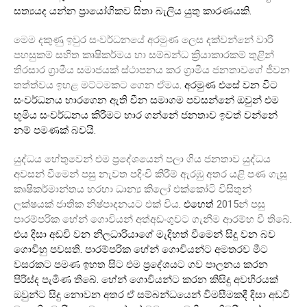
.
සත්‍යයද යන්න ප්‍රායෝගිකව සිතා බැලිය යුතු කාරණයකි
මෙම දකුණු ඉවුර සංවර්ධනයේ අරමුණ ලෙස දක්වන්නේ වාරි
පහසුකම් සහිත කෘෂිකර්මය හා සම්බන්ධ ක්‍රියාකාරකම් තුළින්
තිරසාර ග්‍රාමීය සමාජයක් ස්ථාපනය කර ග්‍රාමීය ජනතාවගේ ජීවන
.
තත්ත්වය ඉහළ මට්ටමකට ගෙන ඒමය
අරමුණ එසේ වන විට
සංවර්ධනය භාරගෙන ඇති චීන සමාගම පවසන්නේ ඔවුන් එම
භූමිය සංවර්ධනය කිරීමට භාර ගන්නේ ජනතාව ඉවත් වන්නේ
.
නම් පමණක් බවයි
යුද්ධය හේතුවෙන් එම ප්‍රදේශයෙන් පලා ගිය ජනතාව යුද්ධය
අවසන් වීමෙන් පසු නැවත පදිංචි කිරීම් ඇරඹු අතර යළි පණ ගැසූ
කෘෂිකර්මාන්තය හරහා ධාන්‍ය කිලෝ එක්කෝටි විසිතුන්
.
2015
ලක්ෂයක් ජාතික නිෂ්පාදනයට එක් විය
එහෙත්
න් පසු
.
පාරම්පරික හේන් ගොවියන් අත්අඩංගුවට ගැනීම ආරම්භ වී තිබේ
එය දිසා අඩවි වන නිලධාරියාගේ මැදිහත් වීමෙන් සිදු වන බව
.
ගොවීහු පවසති
පාරම්පරික හේන් ගොවියන්ට අමතරව මීට
වසරකට පමණ ඉහත සිට එම ප්‍රදේශයට ගව පාලනය කරන
.
පිරිස්ද පැමිණ තිබේ
හේන් ගොවියන්ට කරන කිසිදු අවහිරයක්
ඔවුන්ට සිදු නොවන අතර ඒ සම්බන්ධයෙන් විමසීමකදී දිසා අඩවි