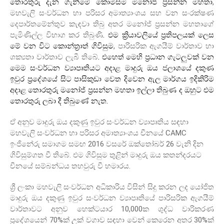
,
තොරතුරු දැන ගැනීමේ කොමිසම මනෝජ් ප්‍රසන්න මහතා
මහවැලි සංවර්ධන හා පරිසර අමාත්‍යාංශය සහ වන සංරක්ෂණ
දෙපාර්තමේන්තුව කැඳවා තිබු අතර මනෝජ් ප්‍රසන්න මහතාගේ
.
පැමිණිල්ල විභාග කර තිබුණි
එම ක්‍රියාවලියේ ප්‍රතිපලයක් ලෙස
,
මේ වන විට කොන්ත්‍රාත් ගිවිසුම
පාරිසරික ඇගයීම් වාර්තාව හා
.
ශක්‍යතා වාර්තාව ලැබී තිබේ
එහෙත් මෙහි ප්‍රධාන ගැටලුවක් වන
මෙම සංවර්ධන ව්‍යාපෘතියට අදාළ මාදුරු ඔය ජලාශයේ දකුණ
ඉවුර ප්‍රදේශයේ සිට පාසිකුඩා වෙත දිවෙන ඇල මාර්ගය ඉදිකිරිම
අදාළ තොරතුරු මනෝජ් ප්‍රසන්න මහතා ඉල්ලා තිබුණ ද ඔහුට එම
.
තොරතුරු ලබා දී තිබුණේ නැත
ඒ අනුව මාදුරු ඔය දකුණු ඉවුර සංවර්ධන ව්‍යාපෘතිය සඳහා
CAMC
මහවැලි සංවර්ධන හා පරිසර අමාත්‍යාංශය චීනයේ
2016
26
ඉංජිනේරු සමාගම සමඟ
වසරේ ඔක්තෝබර්
වැනි දින
.
ගිවිසුම්ගත වී තිබේ
එම ගිවිසුම තුළින් මාදුරු ඔය කතන්දරයට
.
චීනයේ සම්බන්ධය තහවුරු වී හමාරය
ශ්‍රී ලංකා මහවැලි සංවර්ධන අධිකාරිය විසින් සිදු කරන ලද යෝජිත
මාදුරු ඔය දකුණු ඉවුර සංවර්ධන ව්‍යාපෘතියේ පාරිසරික ඇගයීම්
10,000
වාර්තාවට අනුව හෙක්ටයාර
ක ශුද්ධ වාරිකරණ
70%
30%
ප්‍රදේශයෙන්
ක් උක් වගාව සඳහා වෙන් කෙරෙන අතර
ක්