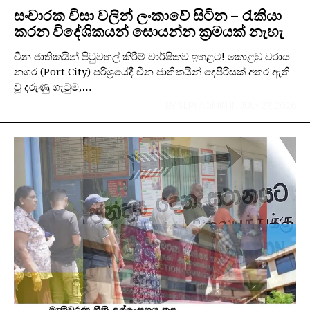
සංචාරක වීසා වලින් ලංකාවේ සිටින – රැකියා
කරන විදේශිකයන් සොයන්න ක්‍රමයක් නැහැ
චීන ජාතිකයින් පිටුවහල් කිරීම් වාර්ෂිකව ඉහළට! කොළඹ වරාය
නගර (Port City) පරිශ්‍රයේදී චීන ජාතිකයින් දෙපිරිසක් අතර ඇති
වූ දරුණු ගැටුම,…
BY
SLPI ADMIN
IN
JULY 27, 2026