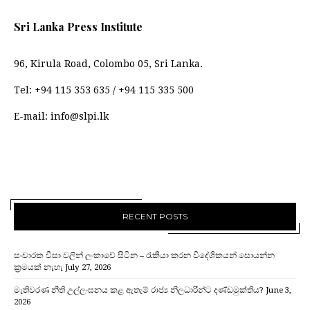
Sri Lanka Press Institute
96, Kirula Road, Colombo 05, Sri Lanka.
Tel:
+94 115 353 635
/
+94 115 335 500
E-mail:
info@slpi.lk
RECENT POSTS
සංචාරක වීසා වලින් ලංකාවේ සිටින – රැකියා කරන විදේශිකයන් සොයන්න
ක්‍රමයක් නැහැ
July 27, 2026
මැතිවරණ නීති උල්ලංඝනය කළ ඇතැම් රාජ්‍ය නිලධාරීන්ට දණ්ඩමුක්තිය?
June 3,
2026