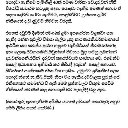
යොදවා ගැනීමේ පැමිණිලි 40ක් පමණ වාර්තා වේ.දරුවන් නීති
විරෝධී ජාවාරම් කටයුතු සඳහා යොදවා ගැනීම පමණක් නොව ඒ
සඳහා කැමති කරවා ගැනීමට, පෙළඹවීමට උත්සාහ දැරීම
නීතියෙන් දැඩි දඬුවම් හිමිවන වරදකි.
එහෙත් දඬුවම් දීමෙන් පමණක් ළමා අපයෝජන වළක්වා ගත
හැකිද යන්න පුළුල්ව විමසා බැලිය යුතු කාරණයකි.වර්තමානයේ
ආර්ථික සහ සමාජීය ප්‍රශ්න හමුවේ වැඩිහිටියන් ජීවත්වන්නේද
ඉතා ලොකු පීඩනයකිනි.ඔවුන්ගේ පීඩනය මුදා හරිනු ලබන්නේ
දරුවන්ගෙනි.එයින් දරුවන් කෲරත්වයට භාජනය වේ. එමෙන්ම
පාසල් අධ්‍යාපනය අනිවාර්‍ය කර තිබියදී දරුවන් පාසල් නොයවා
සිටින්නේ අගහිඟකම් නිසා විය හැකිය. ළමුන්ව ශ්‍රමිකයින් ලෙස
යොදවන්නේ නැතිබැරිකම් නිසා විය හැකිය.දම්වැලක පුරුක් සේ
එකිනෙකට සම්බන්ධ වී ඇති මෙම ප්‍රශ්නවලට විසඳුම් සෙවීම
නීතියෙන් පමණක් කළ නොහැකි බව පැහැදිලි වනු ඇත.
(තොරතුරු දැනගැනීමේ අයිතිය යටතේ ලබාගත් තොරතුරු අනුව
මෙම ලිපිය සකස් කෙරිණි.)