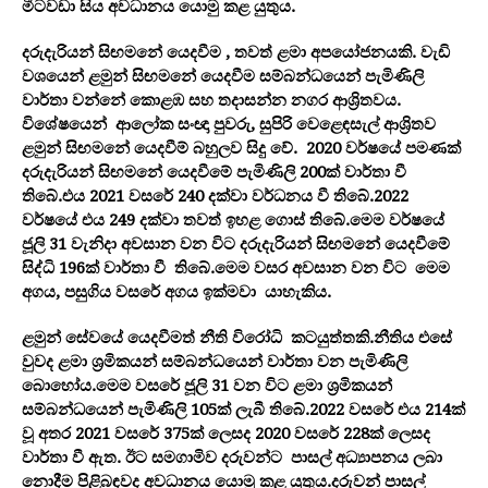
මීටවඩා සිය අවධානය යොමු කළ යුතුය.
දරුදැරියන් සිඟමනේ යෙදවීම , තවත් ළමා අපයෝජනයකි. වැඩි
වශයෙන් ළමුන් සිඟමනේ යෙදවීම සම්බන්ධයෙන් පැමිණිලි
වාර්තා වන්නේ කොළඹ සහ තදාසන්න නගර ආශ්‍රිතවය.
විශේෂයෙන් ආලෝක සංඥා පුවරු, සුපිරි වෙළෙඳසැල් ආශ්‍රිතව
ළමුන් සිඟමනේ යෙදවීම් බහුලව සිදු වේ. 2020 වර්ෂයේ පමණක්
දරුදැරියන් සිඟමනේ යෙදවීමේ පැමිණිලි 200ක් වාර්තා වී
තිබේ.එය 2021 වසරේ 240 දක්වා වර්ධනය වී තිබේ.2022
වර්ෂයේ එය 249 දක්වා තවත් ඉහළ ගොස් තිබේ.මෙම වර්ෂයේ
ජූලි 31 වැනිදා අවසාන වන විට දරුදැරියන් සිඟමනේ යෙදවීමේ
සිද්ධි 196ක් වාර්තා වී තිබේ.මෙම වසර අවසාන වන විට මෙම
අගය, පසුගිය වසරේ අගය ඉක්මවා යාහැකිය.
ළමුන් සේවයේ යෙදවීමත් නීති විරෝධි කටයුත්තකි.නීතිය එසේ
වුවද ළමා ශ්‍රමිකයන් සම්බන්ධයෙන් වාර්තා වන පැමිණිලි
බොහෝය.මෙම වසරේ ජූලි 31 වන විට ළමා ශ්‍රමිකයන්
සම්බන්ධයෙන් පැමිණිලි 105ක් ලැබී තිබේ.2022 වසරේ එය 214ක්
වූ අතර 2021 වසරේ 375ක් ලෙසද 2020 වසරේ 228ක් ලෙසද
වාර්තා වී ඇත. ඊට සමගාමිව දරුවන්ට පාසල් අධ්‍යාපනය ලබා
නොදීම පිළිබඳවද අවධානය යොමු කළ යුතුය.දරුවන් පාසල්