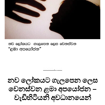
SOCIAL
,
පුවත්
නව ලෝකයට ගැලපෙන ලෙස
වෙනස්වන ළමා අපයෝජන –
වැඩිහිටියනි අවධානයෙන්