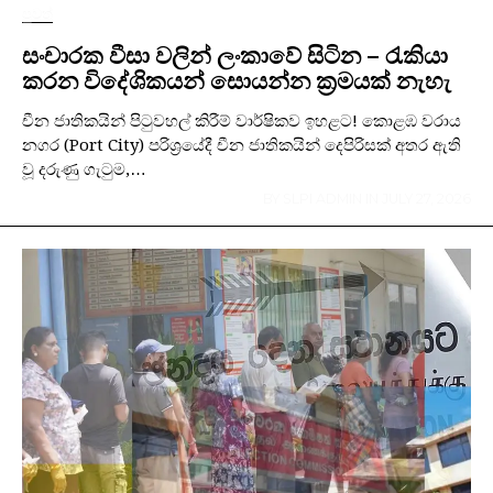
පුවත්
සංචාරක වීසා වලින් ලංකාවේ සිටින – රැකියා
කරන විදේශිකයන් සොයන්න ක්‍රමයක් නැහැ
චීන ජාතිකයින් පිටුවහල් කිරීම් වාර්ෂිකව ඉහළට! කොළඹ වරාය
නගර (Port City) පරිශ්‍රයේදී චීන ජාතිකයින් දෙපිරිසක් අතර ඇති
වූ දරුණු ගැටුම,…
BY
SLPI ADMIN
IN
JULY 27, 2026