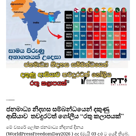
පුවත්
ජනමාධ්‍ය නිදහස සම්බන්ධයෙන් දකුණු
ආසියාව තවදුරටත් ගෝලීය “රතු කලාපයක්”
මේ වසරේ ලෝක ජනමාධ්‍ය නිදහස් දිනය
(WorldPressFreedomDay2026 ) අද (මැයි 03 දා) ට යෙදී තිබේ.