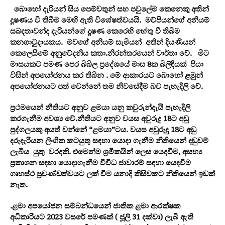
බොහෝ දැරියන් සිය පෙම්වතුන් සහ පවුලේම කෙනෙකු අතින්
දූෂණය වී තිබීම මෙහි ඇති විශේෂත්වයයි. මව්පියන්ගේ අනියම්
සබඳතාවන්ද දැරියන්ගේ දූෂණ කෙරෙහි හේතු වී තිබීම
කනගාටුදායකය. මවගේ අනියම් සැමියන් අතින් දියණියන්
කෙලෙසීමේ අනුවේදනිය කතා.නිරන්තරයෙන් වාර්තා වේ. මීට
මාසයකට පමණ පෙර බිබිල ප්‍රදේශයේ මාස 8ක බිලිඳියක් පියා
විසින් අපයෝජනය කර තිබින . මේ ආකාරයට බොහෝ ළමුන්
අපයෝජනයට පත් වෙන්නේ තම නිවසේදීම බව පැහැදිලි වේ.
ප්‍රථමයෙන් නීතියට අනුව ළමයා යනු කවුරුන්දැයි පැහැදිලි
කරගැනීම අවශ්‍ය වේ.නීතියට අනුව වයස අවුරුදු 18ට අඩු
පුද්ගලයකු අයත් වන්නේ “ළමයා”ටය. වයස අවුරුදු 18ට අඩු
දරුදැරියන ලිංගික කටයුතු සඳහා යොදා ගැනීම නීතියෙන් දඬුවම්
ලැබිය යුතු වරදකි. එමෙන්ම ශ්‍රමිකයින් ලෙස යෙදවීම, අසභ්‍ය
ප්‍රකාශන සඳහා යොදාගැනීම විවිධ ජාවාරම් සඳහා යෙදවීම
ගෘහස්ථ ප්‍රචණ්ඩත්වයට ලක් වීම යනාදි කිසිවකට නීතියෙන් ඉඩක්
නැත.
.ළමා අපයෝජන සම්බන්ධයෙන් ජාතික ළමා ආරක්ෂක
අධිකාරියට 2023 වසරේ පමණක් ( ජූලි 31 දක්වා) ලැබී ඇති