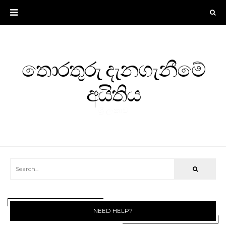
තොරතුරු දැනගැනීමේ
අයිතිය
ශ්‍රී ලංකාව
NEED HELP?