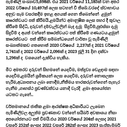
පැමිණිලි සංඛ්‍යාව5,698කි. එය 2021 වර්ෂයේ 11,185ක් වන අතර
2022 වර්ෂයේ 10,497ක් ලෙස සටහන් වී තිබේ.වරදේ ස්වාභාවය
අනුව සෑම වසරකදීම ඉහළ අගයක් ගෙන තිබෙන්නේ ළමුන්
කෲරත්වයට පත් කිරීමයි.ළමයින්ට අමානුෂික ලෙස පහර දී තුවාල
කිරීමේ සිද්ධි, දරුවන් දම්වැල්වලින් බැඳ දැමූ සිදුවීම්,පුළුස්සා දැමු
සිදුවීම් ද අයත් වන්නේ කෲරත්වයට පත් කිරීමේ ගණයටය.ළමුන්
කෲරත්වයට පත් කිරීම සම්බන්ධයෙන් වාර්තා වූ පැමිණිලි
සංඛ්‍යාත්මකව ගතහොත් 2020 වර්ෂයේ 2,237ක් ද 2021 වර්ෂයේ
2,741ක් ද 2022 වර්ෂයේ 2,096ක් ද 2023 ජූලි 31 දින දක්වා
1,296ක් ද වශයෙන් දැක්විය හැකිය.
මීට අමතරව දරුවන් සිඟමනේ යෙදවීම, මත්ද්‍රව්‍ය වෙළඳාම සඳහා
යෙදවීම,ළමයින් ශ්‍රමිකයන් ලෙස යෙදවීම, දරුවන් නොසලකා
හැරීම,අධ්‍යාපනය ලබා නොදීම,නීතිමය භාරකරුවන්ගෙන් පැහැර
ගැනීම ,ගෘහස්ථ ප්‍රචණ්ඩත්වය යනාදි වැරදි ළමා අපයෝජන
යටතට ගැනේ..
වර්තමානයේ ජාතික ළමා ආරක්ෂක අධිකාරියට ලැබෙන
පැමිණිලිවල අලුත්ම ප්‍රවණතාව වන්නේ සයිබර් අවකාශය නිසා
අපයෝජනයට පත් වීමයි.එය 2020 වර්ෂයේ 204ක් ලෙසද 2021
වසරේ 252ක් ලෙසද 2022 වසරේ 282ක් ලෙසද 2023 සැප්තැම්බර්