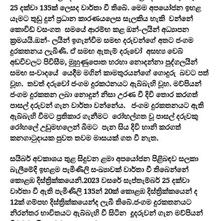
25 දක්වා 135ක් ලෙසද වාර්තා වී තිබේ. මෙම අපයෝජන ඉහළ
යෑමට තුඩු දුන් ප්‍රධාන කාරණයලෙස සැලකිය හැකි වන්නේ
කොවිඩ් වසංගත සමයේ ආරම්භ කළ ඔන්-ලයින් අධ්‍යාපන
ක්‍රමයයි.ඔන්- ලයින් ඉගැන්වීම සමඟ දරුවන්ගේ අතට ජංගම
දුරකතනය ලැබිණි. ඒ සමඟ ඇතැම් දරුවෝ අසභ්‍ය වෙබ්
අඩවිවලට පිවිසීම, මුහුණුපොත හරහා නොදන්නා පුද්ගලයින්
සමඟ සංවාදයේ යෙදීම මගින් කාමතුරයන්ගේ ගොදුරු බවට පත්
වූහ. තවත් දරුවෝ ජංගම දුරකථනයට ඇබ්බැහි වූහ. මව්පියන්
ජංගම දුරකතන ලබා නොදුන් නිසා උරණ වී දිවි තොර කරගත්
පාසල් දරුවන් ගැන වාර්තා වන්නේය. ජංගම දුරකතනයට ඇති
ඇබ්බැහි වීමට ප්‍රතිකාර ගැනීමට රෝහල්ගත වූ පාසල් දරුවකු
රෝහලේ උඩුමහලෙන් බිමට පැන සිය දිවි හානි කරගත්
කනගාටුදායක පුවත තවම මාසයක් ගත වී නැත.
සයිබර් අවකාශය තුළ සිදුවන ළමා අපයෝජන පිළිබඳව සලකා
බැලීමේදි ඉහළම පැමිණිලි සංඛ්‍යාවක් වාර්තා වී තිබෙන්නේ
කොළඹ දිස්ත්‍රික්කයෙනි.2023 වසරේ සැප්තැම්බර් 25 දක්වා
වාර්තා වී ඇති පැමිණිලි 135න් 20ක් කොළඹ දිස්ත්‍රික්කයෙන් ද
12ක් ගම්පහ දිස්ත්‍රික්කයෙන්ද ලැබී තිබේ.ජංගම දුරකතනයට
නිරන්තර භාවිතයට ඇබ්බැහි වී සිටින දූදරුවන් ගැන මව්පියන්