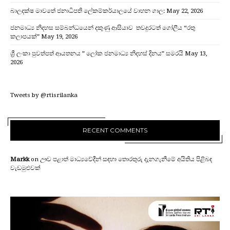
බාලදක්ෂ මාවතේ ජනාධිපති ලේකම්කර්යාලයේ වාහන ගාල:
May 22, 2026
ජනමාධ්‍ය නිදහස සම්බන්ධයෙන් දකුණු ආසියාව තවදුරටත් ගෝලීය “රතු
කලාපයක්”
May 19, 2026
ශ්‍රී ලංකා පුවත්පත් ආයතනය ” ලෝක ජනමාධ්‍ය නිදහස් දිනය” සමරයි
May 13,
2026
Tweets by @rtisrilanka
RECENT COMMENTS
Markk
on
ඌව පළාත් මාධ්‍යවේදීන් සඳහා තොරතුරු දැනගැනීමේ අයිතිය පිළිබඳ
වැඩමුළුවක්