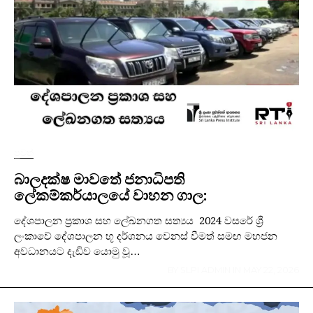
පුවත්
බාලදක්ෂ මාවතේ ජනාධිපති
ලේකම්කර්යාලයේ වාහන ගාල:
දේශපාලන ප්‍රකාශ සහ ලේඛනගත සත්‍යය 2024 වසරේ ශ්‍රී
ලංකාවේ දේශපාලන භූ දර්ශනය වෙනස් වීමත් සමඟ මහජන
අවධානයට දැඩිව යොමු වූ…
BY
SLPI ADMIN
IN
MAY 22, 2026