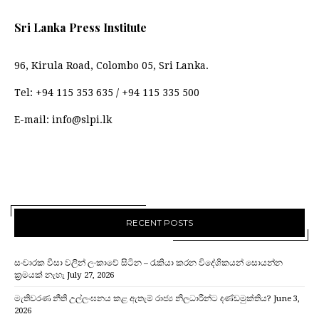
Sri Lanka Press Institute
96, Kirula Road, Colombo 05, Sri Lanka.
Tel:
+94 115 353 635
/
+94 115 335 500
E-mail:
info@slpi.lk
RECENT POSTS
සංචාරක වීසා වලින් ලංකාවේ සිටින – රැකියා කරන විදේශිකයන් සොයන්න
ක්‍රමයක් නැහැ
July 27, 2026
මැතිවරණ නීති උල්ලංඝනය කළ ඇතැම් රාජ්‍ය නිලධාරීන්ට දණ්ඩමුක්තිය?
June 3,
2026