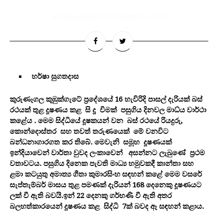
BY
SLPI ADMIN
IN
NOVEMBER 13, 2023
හර්ෂා සුගතදාස
කුරුණෑගල කුඹුක්ගැටේ ප්‍රදේශයේ 16 හැවිරිදි පාසල් දැරියක් බස්
රථයක් තුළ දූෂණය කළ සි දූ විමක් පසුගිය දිනවල මාධ්ය වාර්ථා
කළේය . මෙම සිද්ධියේ දූෂකයන් වන බස් රථයේ රියදුරු,
කොන්දොස්තර සහ තවත් තරුණයෙක් මේ වනවිට
බන්ධනාගාරගත කර තිබේ. මෙවැනි සමූහ දූෂණයක්
ඉන්දියාවෙන් වාර්තා වුවද ලංකාවෙන් අසන්නට ලැබුණේ ප්‍රථම
වතාවටය. පසුගිය දිනෙක පැවති මාධ්‍ය හමුවකදී කාන්තා සහ
ළමා කටයුතු අමාත්‍ය ගීතා කුමාරසිංහ සඳහන් කළේ මෙම වසරේ
සැප්තැම්බර් මාසය තුළ පමණක් දැරියන් 168 දෙනෙකු දූෂණයට
ලක් වී ඇති බවයි.ඉන් 22 දෙනකු ගර්භණි වී ඇති අතර
බලහත්කාරයෙන් දූෂණය කළ සිද්ධි 7ක් බවද ඈ සඳහන් කළාය.