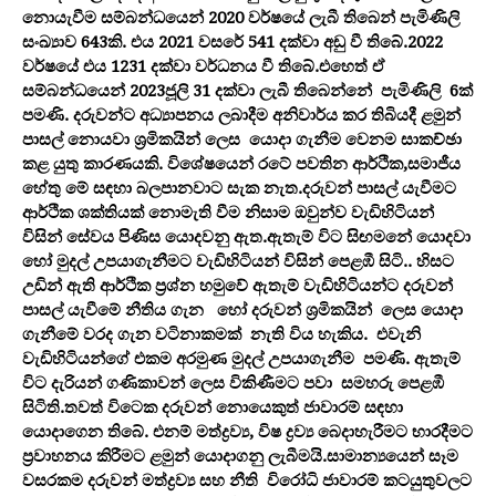
නොයැවීම සම්බන්ධයෙන් 2020 වර්ෂයේ ලැබී තිබෙන් පැමිණිලි
සංඛ්‍යාව 643කි. එය 2021 වසරේ 541 දක්වා අඩු වී තිබේ.2022
වර්ෂයේ එය 1231 දක්වා වර්ධනය වී තිබේ.එහෙත් ඒ
සම්බන්ධයෙන් 2023ජූලි 31 දක්වා ලැබී තිබෙන්නේ පැමිණිලි 6ක්
පමණි. දරුවන්ට අධ්‍යාපනය ලබාදීම අනිවාර්ය කර තිබියදී ළමුන්
පාසල් නොයවා ශ්‍රමිකයින් ලෙස යොදා ගැනීම වෙනම සාකච්ඡා
කළ යුතු කාරණයකි. විශේෂයෙන් රටේ පවතින ආර්ථික,සමාජීය
හේතු මේ සඳහා බලපානවාට සැක නැත.දරුවන් පාසල් යැවීමට
ආර්ථික ශක්තියක් නොමැති වීම නිසාම ඔවුන්ව වැඩිහිටියන්
විසින් සේවය පිණිස යොදවනු ඇත.ඇතැම් විට සිඟමනේ යොදවා
හෝ මුදල් උපයාගැනීමට වැඩිහිටියන් විසින් පෙළඹී සිටි.. හිසට
උඩින් ඇති ආර්ථික ප්‍රශ්න හමුවේ ඇතැම් වැඩිහිටියන්ට දරුවන්
පාසල් යැවීමේ නීතිය ගැන හෝ දරුවන් ශ්‍රමිකයින් ලෙස යොදා
ගැනීමේ වරද ගැන වටිනාකමක් නැති විය හැකිය. එවැනි
වැඩිහිටියන්ගේ එකම අරමුණ මුදල් උපයාගැනීම පමණි. ඇතැම්
විට දැරියන් ගණිකාවන් ලෙස විකිණීමට පවා සමහරු පෙළඹී
සිටිති.තවත් විටෙක දරුවන් නොයෙකුත් ජාවාරම් සඳහා
යොදාගෙන තිබේ. එනම් මත්ද්‍රව්‍ය, විෂ ද්‍රව්‍ය බෙදාහැරීමට භාරදීමට
ප්‍රවාහනය කිරීමට ළමුන් යොදාගනු ලැබීමයි.සාමාන්‍යයෙන් සෑම
වසරකම දරුවන් මත්ද්‍රව්‍ය සහ නීති විරෝධි ජාවාරම් කටයුතුවලට