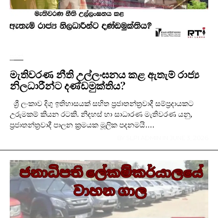
පුවත්
මැතිවරණ නීති උල්ලංඝනය කළ ඇතැම් රාජ්‍ය
නිලධාරීන්ට දණ්ඩමුක්තිය?
ශ්‍රී ලංකාව දිගු ඉතිහාසයක් සහිත ප්‍රජාතන්ත්‍රවාදී සම්ප්‍රදායකට
උරුමකම් කියන රටකි. නිදහස් හා සාධාරණ මැතිවරණ යනු,
ප්‍රජාතන්ත්‍රවාදී පාලන ක්‍රමයක මූලික පදනමයි….
BY
SLPI ADMIN
IN
JUNE 3, 2026