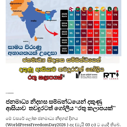
පුවත්
ජනමාධ්‍ය නිදහස සම්බන්ධයෙන් දකුණු
ආසියාව තවදුරටත් ගෝලීය “රතු කලාපයක්”
මේ වසරේ ලෝක ජනමාධ්‍ය නිදහස් දිනය
(WorldPressFreedomDay2026 ) අද (මැයි 03 දා) ට යෙදී තිබේ.