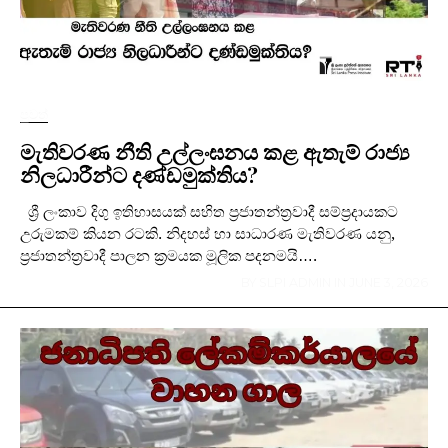
පුවත්
මැතිවරණ නීති උල්ලංඝනය කළ ඇතැම් රාජ්‍ය
නිලධාරීන්ට දණ්ඩමුක්තිය?
ශ්‍රී ලංකාව දිගු ඉතිහාසයක් සහිත ප්‍රජාතන්ත්‍රවාදී සම්ප්‍රදායකට
උරුමකම් කියන රටකි. නිදහස් හා සාධාරණ මැතිවරණ යනු,
ප්‍රජාතන්ත්‍රවාදී පාලන ක්‍රමයක මූලික පදනමයි….
BY
SLPI ADMIN
IN
JUNE 3, 2026