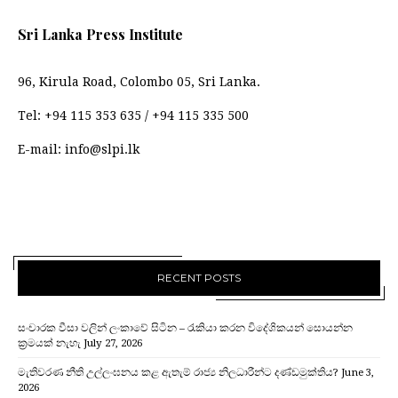
Sri Lanka Press Institute
96, Kirula Road, Colombo 05, Sri Lanka.
Tel:
+94 115 353 635
/
+94 115 335 500
E-mail:
info@slpi.lk
RECENT POSTS
සංචාරක වීසා වලින් ලංකාවේ සිටින – රැකියා කරන විදේශිකයන් සොයන්න
ක්‍රමයක් නැහැ
July 27, 2026
මැතිවරණ නීති උල්ලංඝනය කළ ඇතැම් රාජ්‍ය නිලධාරීන්ට දණ්ඩමුක්තිය?
June 3,
2026