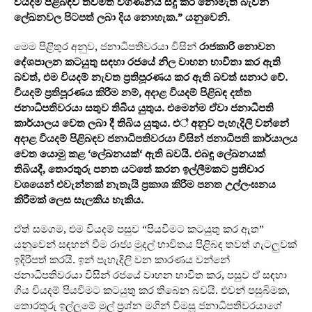
වියදම් පිළිබඳව තවමත් විගණනය සිදු කර නොමැති බැවින්
ලේඛනවල පිටපත් ලබා දිය නොහැක.
”
යනුවෙනි.
මෙම පිළිතුර අනුව, ජනාධිපතිවරයා විසින්
රාජකාරි නොවන
දේශපාලන කටයුතු සඳහා රජයේ නිල වාහන භාවිතා කර ඇති
බවත්, එම වියදම් නැවත ප්‍රතිපූරණය කර ඇති බවත් සනාථ වේ.
වියදම් ප්‍රතිපූරණය කිරීම නම්, අදාළ වියදම් පිළිබඳ දත්ත
ජනාධිපතිවරයා සතුව තිබිය යුතුය. එමෙන්ම ඒවා ජනාධිපති
කාර්යාලය වෙත ලබා දී තිබිය යුතුය. එ් අනුව පැහැදිලි වන්නේ
අදාළ වියදම් පිළිබඳව ජනාධිපතිවරයා විසින් ජනාධිපති කාර්යාලය
වෙත යොමු කළ
‘
ලේඛනයක්
‘
ඇති බවයි. එබඳු ලේඛනයක්
තිබියදී, තොරතුරු පනත යටතේ කරන ඉල්ලීමකට ප්‍රතිචාර
වශයෙන් එවැන්නක් නැතැයි ප්‍රකාශ කිරීම පනත උල්ලංඝනය
කිරීමක් ලෙස සැලකිය හැකිය.
ඒත් සමගම, එම වියදම් පසුව “පියවීමට කටයුතු කර ඇත”
යනුවෙන් සඳහන් වීම රාජ්‍ය මුදල් භාවිතය පිළිබඳ තවත් ගැටලුවක්
ඉදිරිපත් කරයි. ඉන් පැහැදිලි වන කාරණය වන්නේ
ජනාධිපතිවරයා විසින් රජයේ වාහන භාවිත කර, පසුව ඒ සඳහා
ගිය වියදම් පියවීමට කටයුතු කර තිබෙන බවයි. එවන් පසුබිමක,
තොරතුරු ඉල්ලුමේ මුල් ප්‍රශ්න මගින් විමසූ ජනාධිපතිවරයාගේ