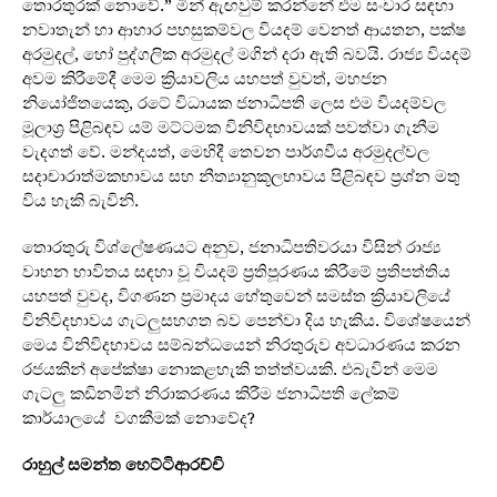
තොරතුරක් නොවේ.” මින් ඇඟවුම් කරන්නේ එම සංචාර සඳහා
නවාතැන් හා ආහාර පහසුකම්වල වියදම් වෙනත් ආයතන, පක්ෂ
අරමුදල්, හෝ පුද්ගලික අරමුදල් මගින් දරා ඇති බවයි. රාජ්‍ය වියදම්
අවම කිරීමේදී මෙම ක්‍රියාවලිය යහපත් වුවත්, මහජන
නියෝජිතයෙකු, රටේ විධායක ජනාධිපති ලෙස එම වියදම්වල
මූලාශ්‍ර පිළිබඳව යම් මට්ටමක විනිවිදභාවයක් පවත්වා ගැනීම
වැදගත් වේ. මන්දයත්, මෙහිදී තෙවන පාර්ශවීය අරමුදල්වල
සදාචාරාත්මකභාවය සහ නීත්‍යානුකූලභාවය පිළිබඳව ප්‍රශ්න මතු
විය හැකි බැවිනි.
තොරතුරු විශ්ලේෂණයට අනුව, ජනාධිපතිවරයා විසින් රාජ්‍ය
වාහන භාවිතය සඳහා වූ වියදම් ප්‍රතිපූරණය කිරීමේ ප්‍රතිපත්තිය
යහපත් වුවද, විගණන ප්‍රමාදය හේතුවෙන් සමස්ත ක්‍රියාවලියේ
විනිවිදභාවය ගැටලුසහගත බව පෙන්වා දිය හැකිය. විශේෂයෙන්
මෙය විනිවිදභාවය සම්බන්ධයෙන් නිරතුරුව අවධාරණය කරන
රජයකින් අපේක්ෂා නොකළහැකි තත්ත්වයකි. එබැවින් මෙම
ගැටලු කඩිනමින් නිරාකරණය කිරීම ජනාධිපති ලේකම්
කාර්යාලයේ වගකීමක් නොවේද?
රාහුල් සමන්ත හෙට්ටිආරච්චි