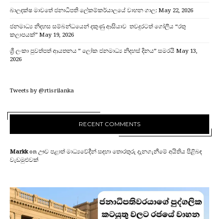
බාලදක්ෂ මාවතේ ජනාධිපති ලේකම්කර්යාලයේ වාහන ගාල:
May 22, 2026
ජනමාධ්‍ය නිදහස සම්බන්ධයෙන් දකුණු ආසියාව තවදුරටත් ගෝලීය “රතු
කලාපයක්”
May 19, 2026
ශ්‍රී ලංකා පුවත්පත් ආයතනය ” ලෝක ජනමාධ්‍ය නිදහස් දිනය” සමරයි
May 13,
2026
Tweets by @rtisrilanka
RECENT COMMENTS
Markk
on
ඌව පළාත් මාධ්‍යවේදීන් සඳහා තොරතුරු දැනගැනීමේ අයිතිය පිළිබඳ
වැඩමුළුවක්