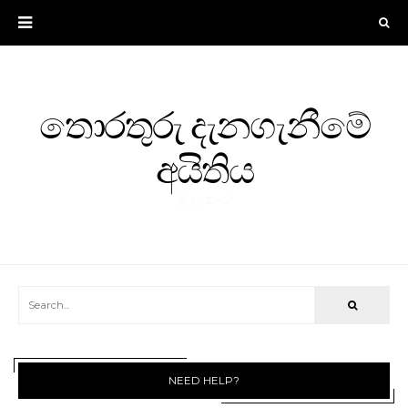
තොරතුරු දැනගැනීමේ
අයිතිය
ශ්‍රී ලංකාව
NEED HELP?