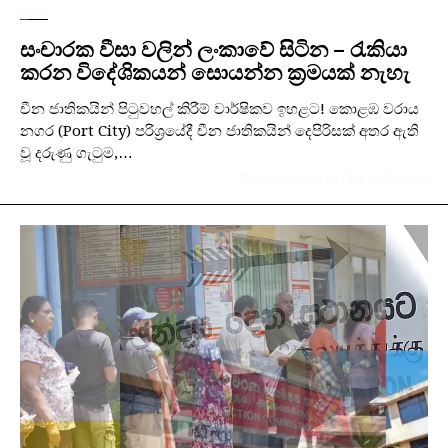
පුවත්
සංචාරක වීසා වලින් ලංකාවේ සිටින – රැකියා
කරන විදේශිකයන් සොයන්න ක්‍රමයක් නැහැ
චීන ජාතිකයින් පිටුවහල් කිරීම් වාර්ෂිකව ඉහළට! කොළඹ වරාය
නගර (Port City) පරිශ්‍රයේදී චීන ජාතිකයින් දෙපිරිසක් අතර ඇති
වූ දරුණු ගැටුම,…
BY
SLPI ADMIN
IN
JULY 27, 2026