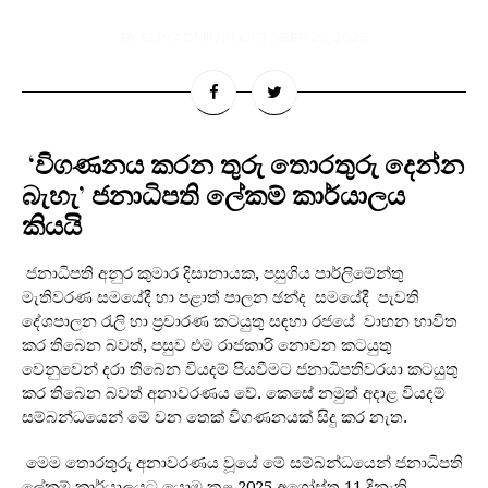
BY
SLPI ADMIN
IN
OCTOBER 29, 2025
 ‘විගණනය කරන තුරු තොරතුරු දෙන්න 
බැහැ’ ජනාධිපති ලේකම් කාර්යාලය 
කියයි 
ජනාධිපති අනුර කුමාර දිසානායක, පසුගිය පාර්ලිමේන්තු
මැතිවරණ සමයේදී හා පළාත් පාලන ඡන්ද සමයේදී පැවති
දේශපාලන රැලි හා ප්‍රචාරණ කටයුතු සඳහා රජයේ වාහන භාවිත
කර තිබෙන බවත්, පසුව එම රාජකාරි නොවන කටයුතු
වෙනුවෙන් දරා තිබෙන වියදම් පියවීමට ජනාධිපතිවරයා කටයුතු
කර තිබෙන බවත් අනාවරණය වේ. කෙසේ නමුත් අදාළ වියදම්
සම්බන්ධයෙන් මේ වන තෙක් විගණනයක් සිදු කර නැත.
මෙම තොරතුරු අනාවරණය වූයේ මේ සම්බන්ධයෙන් ජනාධිපති
ලේකම් කාර්යාලයට යොමු කළ 2025 අගෝස්තු 11 දිනැති