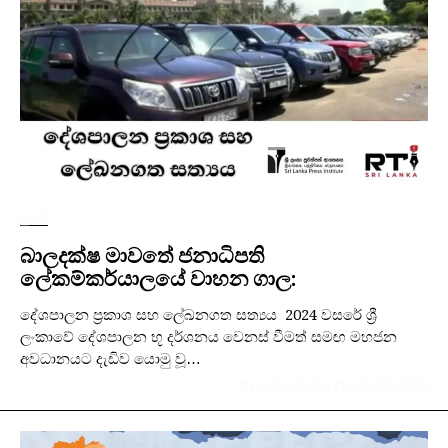
පුවත්
බාලදක්ෂ මාවතේ ජනාධිපති
ලේකම්කර්යාලයේ වාහන ගාල:
දේශපාලන ප්‍රකාශ සහ ලේඛනගත සත්‍යය 2024 වසරේ ශ්‍රී
ලංකාවේ දේශපාලන භූ දර්ශනය වෙනස් වීමත් සමඟ මහජන
අවධානයට දැඩිව යොමු වූ…
BY
SLPI ADMIN
IN
MAY 22, 2026