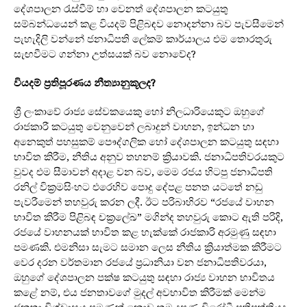
දේශපාලන රැස්වීම් හා වෙනත් දේශපාලන කටයුතු
සම්බන්ධයෙන් කළ වියදම් පිළිබඳව නොදන්නා බව පැවසීමෙන්
පැහැදිලි වන්නේ ජනාධිපති ලේකම් කාර්යාලය එම තොරතුරු
සැඟවීමට ගන්නා උත්සයක් බව නොවේද?
වියදම් ප්‍රතිපූරණය නීත්‍යානුකූලද?
ශ්‍රී ලංකාවේ රාජ්‍ය සේවකයෙකු හෝ නිලධාරියෙකුට ඔහුගේ
රාජකාරී කටයුතු වෙනුවෙන් ලබාදුන් වාහන, ඉන්ධන හා
අනෙකුත් පහසුකම් පෞද්ගලික හෝ දේශපාලන කටයුතු සඳහා
භාවිත කිරීම, නීතිය අනුව තහනම් ක්‍රියාවකි. ජනාධිපතිවරයකුට
වුවද එම සීමාවන් අදාළ වන බව, මෙම රජය හිටපු ජනාධිපති
රනිල් වික්‍රමසිංහට එරෙහිව පොදු දේපළ පනත යටතේ නඩු
පැවරීමෙන් තහවුරු කරන ලදී. ඊට පරිබාහිරව “රජයේ වාහන
භාවිත කිරීම පිළිබඳ චක්‍රලේඛ” මගින්ද තහවුරු කොට ඇති පරිදි,
රජයේ වාහනයක් භාවිත කළ හැක්කේ රාජකාරි අරමුණු සඳහා
පමණකි. එමනිසා සැමට සමාන ලෙස නීතිය ක්‍රියාත්මක කිරීමට
වෙර දරන වර්තමාන රජයේ ප්‍රධානියා වන ජනාධිපතිවරයා,
ඔහුගේ දේශපාලන පක්ෂ කටයුතු සඳහා රාජ්‍ය වාහන භාවිතය
කළේ නම්, එය ජනතාවගේ මුදල් අවභාවිත කිරීමක් මෙන්ම