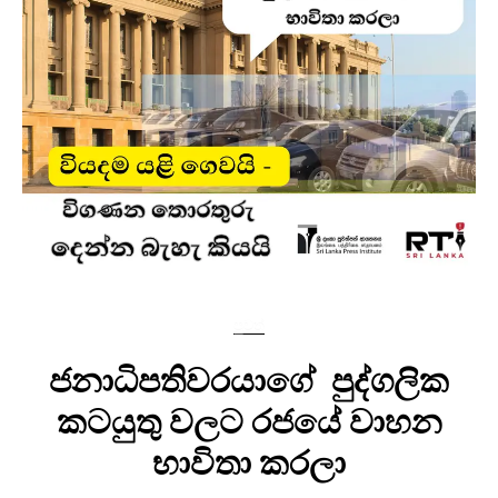
පුවත්
ජනාධිපතිවරයාගේ පුද්ගලික
කටයුතු වලට රජයේ වාහන
භාවිතා කරලා