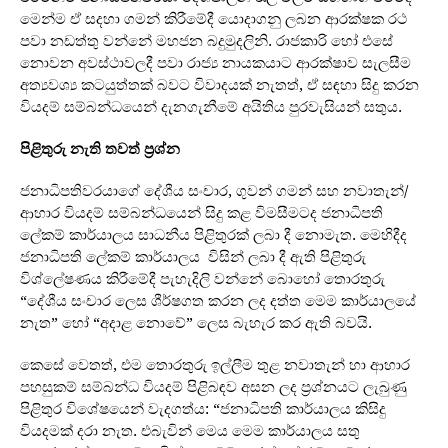
මෙන්ම ඒ සදහා ගමන් කිරීමේදී යොදාගනු ලබන ආරක්ෂක රථ
පවා නඩත්තු වන්නේ මහජන බදුමුදලිනි. රාජකාරි හෝ එසේ
නොවන අවස්ථාවලදී පවා රාජ්‍ය නායකයාට ආරක්ෂාව සැලසීම
අත්‍යවශ්‍ය කටයුත්තක් බවට විවාදයක් නැතත්, ඒ සඳහා සිදු කරන
වියදම් සම්බන්ධයෙන් දැනගැනීමේ අයිතිය පුරවැසියන් සතුය.
පිළිතුරු නැති තවත් ප්‍රශ්න
ජනාධිපතිවරයාගේ දේශීය සංචාර, ගුවන් ගමන් සහ නවාතැන්/
ආහාර වියදම් සම්බන්ධයෙන් සිදු කළ විමසීමටද ජනාධිපති
ලේකම් කාර්යාලය සාධනීය පිළිතුරක් ලබා දී නොමැත. මෙහිදීද
ජනාධිපති ලේකම් කාර්යාලය විසින් ලබා දී ඇති පිළිතුරු
විශ්ලේෂණය කිරීමේදී පැහැදිලි වන්නේ බොහෝ තොරතුරු
“දේශීය සංචාර ලෙස ශීර්ෂගත කරන ලද දත්ත මෙම කාර්යාලයේ
නැත” හෝ “අදාළ නොවේ” ලෙස බැහැර කර ඇති බවයි.
කෙසේ වෙතත්, එම තොරතුරු ඉල්ලීම තුළ නවාතැන් හා ආහාර
පහසුකම් සම්බන්ධ වියදම් පිළිබඳව අසන ලද ප්‍රශ්නයට ලැබුණු
පිළිතුර විශේෂයෙන් වැදගත්ය: “ජනාධිපති කාර්යාලය කිසිදු
වියදමක් දරා නැත. එබැවින් මෙය මෙම කාර්යාලය සතු