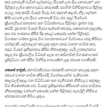
කර නොමැති බැවින් ලේඛනවල පිටපත් ලබා දිය නොහැක” යන
පිළිතුර ලැබීම කනගාටුවට කරුණකි. එමගින් විනිවිදභාවය පිළිබඳ
ගැටලු මතු කරයි. වියදම් පියවූ බව සඳහන් කළත්, නිල ලේඛන
RTI යටතේ ලබා දීමට නොහැකි වීම, එම මුදල් පියවීමේ
ක්‍රියාවලියේ සත්‍යතාව සහ විධිමත්භාවය පිළිබඳව ප්‍රශ්න මතු
කරයි. ප්‍රවාහන වියදම් පියවා ඇත්තේ කවදාද, කොපමණ මුදලක්ද,
සහ එම ගණනය කිරීම් සිදු කළේ කෙසේද යන්න පිළිබඳව
විගණන වාර්තා ප්‍රමාද වීම මහජනතාවගේ විශ්වාසය පළුදු කිරීමට
හේතුවකි. දේශපාලන කටයුතු සඳහා රාජ්‍ය වාහන භාවිත කර,
පසුව වියදම් ප්‍රතිපූරණය කිරීම නීත්‍යානුකූල යැයි උපකල්පනය
කළද එම ක්‍රියාවලිය විධිමත් ලෙස හා කඩිනමින් විගණනය කර
ප්‍රසිද්ධියට පත් කිරීම විනිවිද භාවයකින් යුතු රජයක වගකීමකි.
කෙසේ නමුත්,
ජනාධිපතිවරයා රාජකාරී නොවන කටයුතු සඳහා
රජයේ වාහන භාවිත කිරීමේදී, විශේෂයෙන්ම මැතිවරණ
කාලවලදී අදාළ වන විධිවිධාන සහ මැතිවරණ නීතිවලට අනුකූල
වීම තීරණාත්මක වේ. වියදම් ප්‍රතිපූරණය කිරීමෙන් මෙම භාවිතය
නීත්‍යානුකූල වන්නේ කෙසේද යන්න පිළිබඳව පැහැදිලි නීතිමය
අර්ථකථනයක් තිබිය යුතුය.
එමෙන්ම ජනාධිපතිවරයා දේශපාලන රැලි වලට සහභාගි වීමේදී