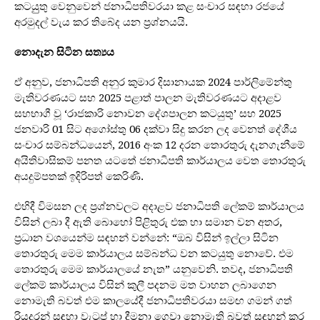
කටයුුතු වෙනුවෙන් ජනාධිපතිවරයා කළ සංචාර සඳහා රජයේ
අරමුදල් වැය කර තිබේද යන ප්‍රශ්නයයි.
නොදැන සිටින සත්‍යය
ඒ අනුව, ජනාධිපති අනුර කුමාර දිසානායක 2024 පාර්ලිමේන්තු
මැතිවරණයට සහ 2025 පළාත් පාලන මැතිවරණයට අදාළව
සහභාගී වූ ‘රාජකාරි නොවන දේශපාලන කටයුතු’ සහ 2025
ජනවාරි 01 සිට අගෝස්තු 06 දක්වා සිදු කරන ලද වෙනත් දේශීය
සංචාර සම්බන්ධයෙන්, 2016 අංක 12 දරන තොරතුරු දැනගැනීමේ
අයිතිවාසිකම් පනත යටතේ ජනාධිපති කාර්යාලය වෙත තොරතුරු
අයදුම්පතක් ඉදිරිපත් කෙරිණි.
එහිදී විමසන ලද ප්‍රශ්නවලට අදාළව ජනාධිපති ලේකම් කාර්යාලය
විසින් ලබා දී ඇති බොහෝ පිළිතුරු එක හා සමාන වන අතර,
ප්‍රධාන වශයෙන්ම සඳහන් වන්නේ: “ඔබ විසින් ඉල්ලා සිටින
තොරතුරු මෙම කාර්යාලය සම්බන්ධ වන කටයුතු නොවේ. එම
තොරතුරු මෙම කාර්යාලයේ නැත” යනුවෙනි. තවද, ජනාධිපති
ලේකම් කාර්යාලය විසින් කුලී පදනම මත වාහන ලබාගෙන
නොමැති බවත් එම කාලයේදී ජනාධිපතිවරයා සමඟ ගමන් ගත්
රියදුරන් සඳහා වැටුප් හා දීමනා ගෙවා නොමැති බවත් සඳහන් කර