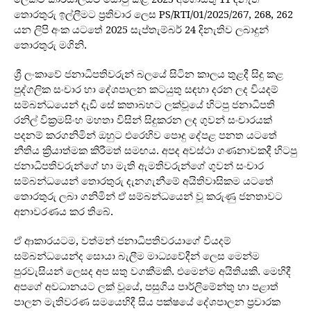
තොරතුරු ඉල්ලීමට ප්‍රතිචාර ලෙස PS/RTI/01/2025/267, 268, 262
යන ලිපි අංක යටතේ 2025 සැප්තැම්බර් 24 දිනැතිව ලබාදුන්
තොරතුරු මගිනි.
ශ්‍රී ලංකාවේ ජනාධිපතිවරුන් බලයේ සිටින කාලය තුළදී සිදු කළ
පුද්ගලික සංචාර හා දේශපාලන කටයුතු සඳහා දරන ලද වියදම්
සම්බන්ධයෙන් දැඩි සේ කතාබහට ලක්වූයේ හිටපු ජනාධිපති
රනිල් වික්‍රමසිංහ මහතා විසින් සිදුකරන ලද ගුවන් සංචාරයක්
පදනම් කරගනිමින් ඔහුට එරෙහිව පොදු දේපළ පනත යටතේ
නීතිය ක්‍රියාත්මක කිරීමත් සමඟය. අපද අවස්ථා ගණනාවකදී හිටපු
ජනාධිපතිවරුන්ගේ හා මැති ඇමතිවරුන්ගේ ගුවන් සංචාර
සම්බන්ධයෙන් තොරතුරු දැනගැනීමේ අයිතිවාසිකම යටතේ
තොරතුරු ලබා ගනිමින් ඒ සම්බන්ධයෙන් වූ කරුණු ජනතාවට
අනාවරණය කර තිබේ.
ඒ ආකාරයටම, වත්මන් ජනාධිපතිවරයාගේ වියදම්
සම්බන්ධයෙන්ද සොයා බැලීම මාධ්‍යවේදීන් ලෙස මෙන්ම
පුරවැසියන් ලෙසද අප සතු වගකීමකි. එමෙන්ම අයිතියකි. මෙහිදී
අපගේ අවධානයට ලක් වූයේ, පසුගිය පාර්ලිමේන්තු හා පළාත්
පාලන මැතිවරණ සමයෙහිදී සිය පක්ෂයේ දේශපාලන ප්‍රචාරක