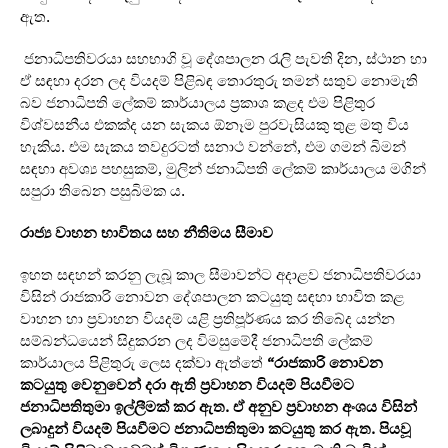
ඇත.
ජනාධිපතිවරයා සහභාගි වූ දේශපාලන රැලි පැවති දින, ස්ථාන හා
ඒ සඳහා දරන ලද වියදම් පිළිබඳ තොරතුරු තමන් සතුව නොමැති
බව ජනාධිපති ලේකම් කාර්යාලය ප්‍රකාශ කළද එම පිළිතුර
විශ්වසනීය එකක්ද යන සැකය ඕනෑම පුරවැසියකු තුළ මතු විය
හැකිය. එම සැකය තවදුරටත් සනාථ වන්නේ, එම ගමන් බිමන්
සඳහා අවශ්‍ය පහසුකම්, මුලින් ජනාධිපති ලේකම් කාර්යාලය මගින්
සපුරා තිබෙන පසුබිමක ය.
රාජ්‍ය වාහන භාවිතය සහ නීතිමය සීමාව
ඉහත සඳහන් කරනු ලැබූ කාල සීමාවන්ට අදාළව ජනාධිපතිවරයා
විසින් රාජකාරි නොවන දේශපාලන කටයුතු සඳහා භාවිත කළ
වාහන හා ප්‍රවාහන වියදම් යළි ප්‍රතිපූර්ණය කර තිබේද යන්න
සම්බන්ධයෙන් සිදුකරන ලද විමසුමේදී ජනාධිපති ලේකම්
කාර්යාලය පිළිතුරු ලෙස දක්වා ඇත්තේ
“
රාජකාරි නොවන
කටයුතු වෙනුවෙන් දරා ඇති ප්‍රවාහන වියදම් පියවීමට
ජනාධිපතිතුමා ඉල්ලීමක් කර ඇත. ඒ අනුව ප්‍රවාහන අංශය විසින්
ලබාදුන් වියදම් පියවීමට ජනාධිපතිතුමා කටයුතු කර ඇත. පියවූ