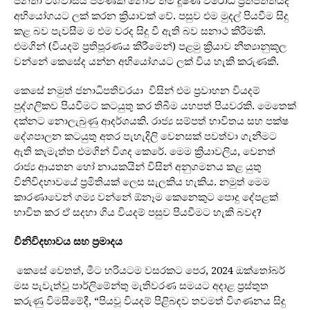
ජනතා විශ්වාසය පමණක් නොව තම දූෂණ විරෝධී ප්‍රතිපත්තියද
අභියෝගයට ලක් කරන ක්‍රියාවක් වේ. පසුව එම මුදල් පියවීම සිදු
කළ බව පැවසීම ම එම වරද සිදු වී ඇති බව සනාථ කිරීමකි.
එමගින් (වියදම් ප්‍රතිපූරණය කිරීමෙන්) පළමු ක්‍රියාව නීත්‍යානුකූල
වන්නේ කෙසේද යන්න අභියෝගයට ලක් විය හැකි කරුණකි.
කෙසේ නමුත් ජනාධිපතිවරයා විසින් එම ප්‍රවාහන වියදම්
පුද්ගලිකව පියවීමට කටයුතු කර තිබීම යහපත් පියවරකි. මෙතෙක්
දක්නට නොලැබුණු ආදර්ශයකි. රාජ්‍ය සම්පත් භාවිතය සහ පක්ෂ
දේශපාලන කටයුතු අතර පැහැදිලි වෙනසක් පවත්වා ගැනීමට
ඇති කැමැත්ත එමගින් විශද කෙරේ. මෙම ක්‍රියාවලිය, වෙනත්
රාජ්‍ය ආයතන හෝ නායකයින් විසින් අනුගමනය කළ යුතු
විනිවිදභාවයේ ප්‍රමිතියක් ලෙස සැලකිය හැකිය. නමුත් මෙම
කාරණාවෙන් ගම්‍ය වන්නේ ඕනෑම කෙනෙකුට පොදු දේපළක්
භාවිත කර ඒ සදහා ගිය වියදම් පසුව පියවීමට හැකි බවද?
විනිවිදභාවය සහ ප්‍රමාදය
කෙසේ වෙතත්, මීට හරියටම වසරකට පෙර, 2024 ඔක්තෝබර්
මස පැවැත්වූ පාර්ලිමේන්තු මැතිවරණ සමයට අදාළ ප්‍රස්තුත
කරුණු විමසීමේදී, “පියවූ වියදම් පිළිබඳව තවමත් විගණනය සිදු