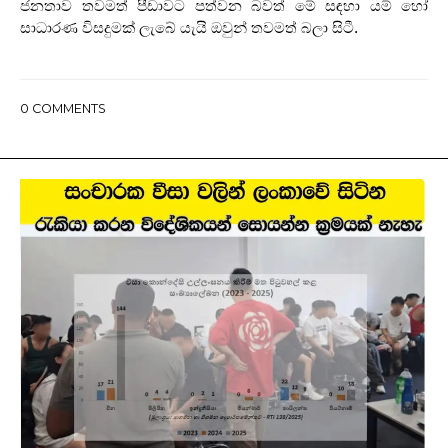
ජනතාව තවමත් පීඩාවට පත්වන බවත් මේ සඳහා යම් හෝ
සාධාරණ විසදුමක් ලැබේ යැයි ඔවුන් තවමත් බලා සිටී.
0
COMMENTS