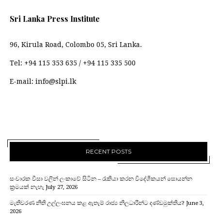
Sri Lanka Press Institute
96, Kirula Road, Colombo 05, Sri Lanka.
Tel:
+94 115 353 635
/
+94 115 335 500
E-mail:
info@slpi.lk
RECENT POSTS
සංචාරක වීසා වලින් ලංකාවේ සිටින – රැකියා කරන විදේශිකයන් සොයන්න
ක්‍රමයක් නැහැ
July 27, 2026
මැතිවරණ නීති උල්ලංඝනය කළ ඇතැම් රාජ්‍ය නිලධාරීන්ට දණ්ඩමුක්තිය?
June 3,
2026