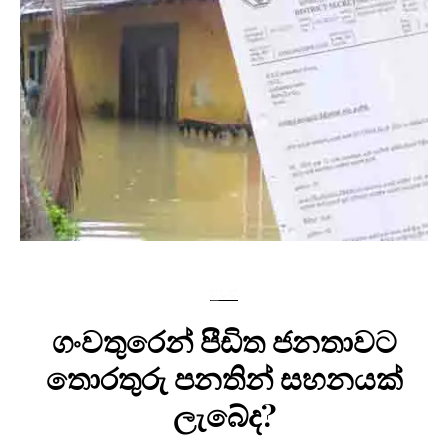
පුවත්
ගංවතුරෙන් පීඩිත ජනතාවට
තොරතුරු පනතින් සහනයක්
ලැබේද?