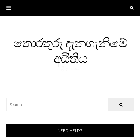
තොරතුරු දැනගැනීමේ
අයිතිය
ශ්‍රී ලංකාව
NEED HELP?