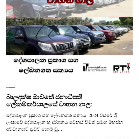
පුවත්
බාලදක්ෂ මාවතේ ජනාධිපති
ලේකම්කර්යාලයේ වාහන ගාල:
දේශපාලන ප්‍රකාශ සහ ලේඛනගත සත්‍යය 2024 වසරේ ශ්‍රී
ලංකාවේ දේශපාලන භූ දර්ශනය වෙනස් වීමත් සමඟ මහජන
අවධානයට දැඩිව යොමු වූ…
BY
SLPI ADMIN
IN
MAY 22, 2026