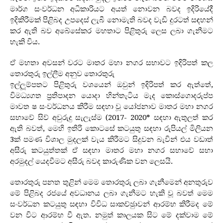
මාර්ග සංවර්ධන අධිකාරියට අයත් නොවන බවද ඉදිරියේදී
ඉදිකිරීමක් පිළිබද උපදෙස් ලැබී නොමැති බවද වැඩි දුරටත් සඳහන්
කර ඇති බව අබේසේකර මහතාට පිළිතුරු ලෙස ලබා ගැනීමට
හැකි විය.
ඒ මහතා අවසන් වරට මාතර මහා නගර සභාවට ඉදිරිපත් කල
තොරතුරු ඉල්ලීම අනුව තොරතුරු
ඉල්ලූ‍ම්පතට පිළිතුරු වශයෙන් ඔවුන් ඉදිරිපත් කර ඇත්තේ,
විමධ්‍යගත ප‍්‍රතිපාදන යොදා හින්තැටිය මැද කොස්ගොදරුප්ප
මාවත ෂ සංවර්ධනය කිරීම සඳහා වූ යෝජනාව මාතර මහා නගර
සභාවේ සිව් අවුරුදු සැලැස්ම (2017- 2020* සඳහා ඇතුලත් කර
ඇති බවත්, මෙහි ඉතිරි කොටසේ කටයුතු සඳහා රුපියල් මිලියන
3ක් පමණ විශාල මුදලක් වැය කිරීමට සිදුවන බැවින් එය වඩාත්
අසීරු කටයුත්තක් ඒ සඳහා මාතර මහා නගර සභාවේ සභා
අරමුදල් යෙදවීමට අසීරු බවද කාරුණික වන ලෙසයි.
තොරතුරු පනත තුළින් මෙම තොරතුරු ලබා ගැනීමෙන් අනතුරුව
මේ පිළිබද රජයේ අවධානය ලබා ගැනීමට හැකි වූ බවත් මෙම
සංවර්ධන කටයුතු සඳහා විවිධ සාකච්ඡුාවන් ආරම්භ කිරීමද මේ
වන විට ආරම්භ වී ඇත. නමුත් කාලයක සිට මේ දක්වාම මේ