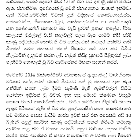
මාර්ගයේ, මාතර දෙසින් කි.මී.1.6 ක් එන විට දකුණු පසින් පිහිටා
ඇත. ජනාකීර්ණ ප‍්‍රදේශයක් වූ මෙහි ජනගහනය 3500ක් ඉක්මවා
ඇති බවත්,මෙමගින් වඩාත් දුක් විදිනුයේ කොස්ගොදරුප්ප,
ගමගේවත්ත, මීගහකොරටුව, පාන්ගෙදරවත්ත හා පාරේගෙදර
යන ප‍්‍රදේශයන්හි ජනතාව බව වැඩි දුරටත් ප‍්‍රකාශ කළේය. දීර්ඝ
කාලයක් මුළුල්ලේ වැසි කාලවලදී ජලය බැස යාමට නිසි පරිදි
කාණු පද්ධතියක් නොමැති වීම හේතුවෙන් ගංවතුර තත්ත්ව ඇති
වීමෙන් මෙම ජනතාව මහත් පීඩාවට පත් වන බව විවිධ
නිලධාරීන් දැනුවත් කරන ලදී. නමුත් කිසිදු සුභදායි පිළිතුරක් ලබා
ගැනීමට නොහැකි වු බව අබේසේකර මහතා සඳහන් කරයි.
එමෙන්ම 2014 ඔක්තෝම්බර් අවසානයේ ඇදහැළුණු ධාරානිපාත
වර්ෂාව හේතුවෙන් වඩාත් පීඩාවට පත් වූ ජනතාව දැක බලා
ගනිමින් සහන ලබා දීමට පැමිණි මැති ඇමතිවරුන් විවිධ
යෝජනා ඉදිරිපත් වු බවත්, ඉන් පසු මෙයට ක්ෂණික විසදුම්
සොයා මාතර නගරාධිපතිතුමා , මාර්ග සංවර්ධන නිලධාරී මහතා
ඇතුළු පිරිසගේ මැදිහත් වීම මත ප‍්‍රදේශවාසීන් සමඟ සාකච්ජා කර
එම මාර්ගය දෙපස මායිම් තාප්ප ඉවත් කර එක පසෙකට අඩි 10
බැගින් පළල් කරමින් කාණු පද්ධතියක් සකස් කිරීමේ කටයුතු
ආරම්භ කළ බව ඒ මහතා පවසයි. පසුව මාර්ගය දෙපස මායිම්
තාප්ප කඩා ඉවත්කර ඒ සඳහා තාවකාලික ආවරණ ලබා දීමෙන්