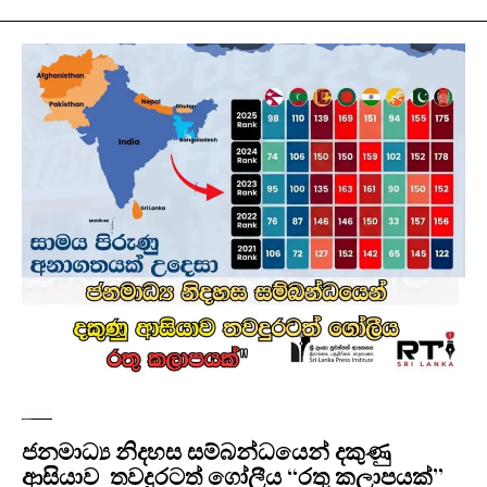
පුවත්
ජනමාධ්‍ය නිදහස සම්බන්ධයෙන් දකුණු
ආසියාව තවදුරටත් ගෝලීය “රතු කලාපයක්”