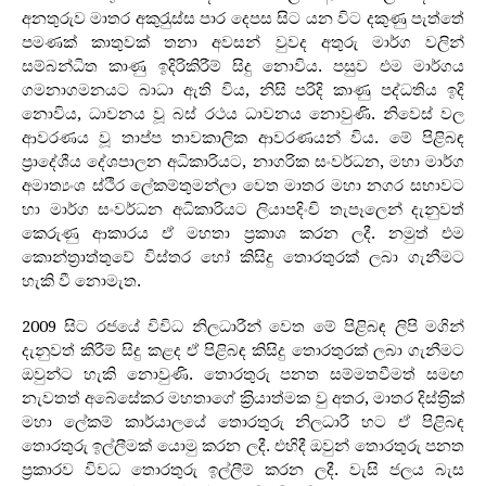
අනතුරුව මාතර අකුරැුස්ස පාර දෙපස සිට යන විට දකුණු පැත්තේ
පමණක් කාතුවක් තනා අවසන් වුවද අතුරු මාර්ග වලින්
සම්බන්ධිත කාණු ඉදිරිකිරීම් සිදු නොවිය. පසුව එම මාර්ගය
ගමනාගමනයට බාධා ඇති විය, නිසි පරිදි කාණු පද්ධතිය ඉදි
නොවිය, ධාවනය වූ බස් රථය ධාවනය නොවුණි. නිවෙස් වල
ආවරණය වූ තාප්ප තාවකාලික ආවරණයන් විය. මේ පිළිබඳ
ප‍්‍රාදේශීය දේශපාලන අධිකාරියට, නාගරික සංවර්ධන, මහා මාර්ග
අමාත්‍යංශ ස්ථිර ලේකම්තුමන්ලා වෙත මාතර මහා නගර සභාවට
හා මාර්ග සංවර්ධන අධිකාරියට ලියාපදිංචි තැපෑලෙන් දැනුවත්
කෙරුණු ආකාරය ඒ මහතා ප‍්‍රකාශ කරන ලදී. නමුත් එම
කොන්ත‍්‍රාත්තුවේ විස්තර හෝ කිසිදු තොරතුරක් ලබා ගැනීමට
හැකි වී නොමැත.
2009 සිට රජයේ විවිධ නිලධාරීන් වෙත මේ පිළිබඳ ලිපි මගින්
දැනුවත් කිරීම් සිදු කළද ඒ පිළිබඳ කිසිදු තොරතුරක් ලබා ගැනීමට
ඔවුන්ට හැකි නොවුණි. තොරතුරු පනත සම්මතවීමත් සමඟ
නැවතත් අබේසේකර මහතාගේ ක‍්‍රියාත්මක වු අතර, මාතර දිස්ත‍්‍රික්
මහා ලේකම් කාර්යාලයේ තොරතුරු නිලධාරී හට ඒ පිළිබඳ
තොරතුරු ඉල්ලීමක් යොමු කරන ලදී. එහිදී ඔවුන් තොරතුරු පනත
ප‍්‍රකාරව විවධ තොරතුරු ඉල්ලීම් කරන ලදී. වැසි ජලය බැස