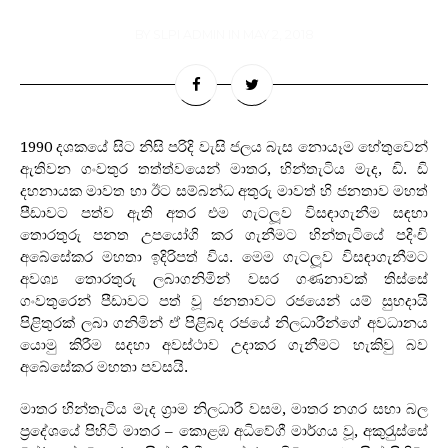
BY
SLPI ADMIN
IN
MAY 2, 2018
1990 දශකයේ සිට නිසි පරිදි වැසි ජලය බැස නොයෑම හේතුවෙන්
ඇතිවන ගංවතුර තත්ත්වයෙන් මාතර, හින්තැටිය මැද, ඩි. ඩි
දහනායක මාවත හා ඊට සම්බන්ධ අතුරු මාවත් හි ජනතාව මහත්
පීඩාවට පත්ව ඇති අතර එම ගැටලූ‍ව විසඳාගැනීම සඳහා
තොරතුරු පනත උපයෝගි කර ගැනීමට හින්තැටියේ පදිංචි
අබේසේකර මහතා ඉදිරිපත් විය. මෙම ගැටලූ‍ව විසඳාගැනීමට
අවශ්‍ය තොරතුරු ලබාගනිමින් වසර ගණනාවක් තිස්සේ
ගංවතුරෙන් පීඩාවට පත් වූ ජනතාවට රජයෙන් යම් සුභදායි
පිළිතුරක් ලබා ගනිමින් ඒ පිළිබද රජයේ නිලධාරීන්ගේ අවධානය
යොමු කිරීම සදහා අවස්ථාව උදාකර ගැනීමට හැකිවු බව
අබේසේකර මහතා පවසයි.
මාතර හින්තැටිය මැද ග‍්‍රාම නිලධාරී වසම, මාතර නගර සභා බල
ප‍්‍රදේශයේ පිහිටි මාතර – කොළඹ අධිවේගී මාර්ගය වූ, අකුරැුස්සේ