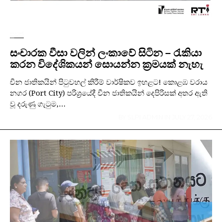
පුවත්
සංචාරක වීසා වලින් ලංකාවේ සිටින – රැකියා
කරන විදේශිකයන් සොයන්න ක්‍රමයක් නැහැ
චීන ජාතිකයින් පිටුවහල් කිරීම් වාර්ෂිකව ඉහළට! කොළඹ වරාය
නගර (Port City) පරිශ්‍රයේදී චීන ජාතිකයින් දෙපිරිසක් අතර ඇති
වූ දරුණු ගැටුම,…
BY
SLPI ADMIN
IN
JULY 27, 2026