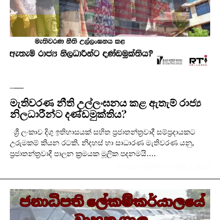
පුවත්
මැතිවරණ නීති උල්ලංඝනය කළ ඇතැම් රාජ්‍ය
නිලධාරීන්ට දණ්ඩමුක්තිය?
ශ්‍රී ලංකාව දිගු ඉතිහාසයක් සහිත ප්‍රජාතන්ත්‍රවාදී සම්ප්‍රදායකට
උරුමකම් කියන රටකි. නිදහස් හා සාධාරණ මැතිවරණ යනු,
ප්‍රජාතන්ත්‍රවාදී පාලන ක්‍රමයක මූලික පදනමයි….
BY
SLPI ADMIN
IN
JUNE 3, 2026