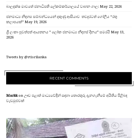
බාලදක්ෂ මාවතේ ජනාධිපති ලේකම්කර්යාලයේ වාහන ගාල:
May 22, 2026
ජනමාධ්‍ය නිදහස සම්බන්ධයෙන් දකුණු ආසියාව තවදුරටත් ගෝලීය “රතු
කලාපයක්”
May 19, 2026
ශ්‍රී ලංකා පුවත්පත් ආයතනය ” ලෝක ජනමාධ්‍ය නිදහස් දිනය” සමරයි
May 13,
2026
Tweets by @rtisrilanka
RECENT COMMENTS
Markk
on
ඌව පළාත් මාධ්‍යවේදීන් සඳහා තොරතුරු දැනගැනීමේ අයිතිය පිළිබඳ
වැඩමුළුවක්