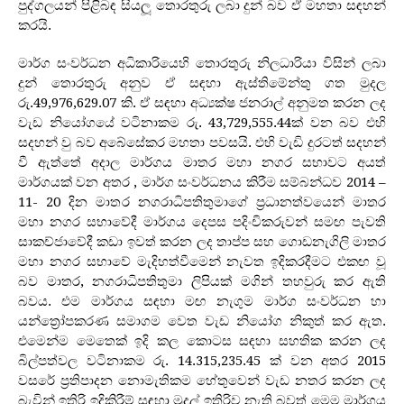
පුද්ගලයන් පිළිබඳ සියලූ‍ තොරතුරු ලබා දුන් බව ඒ මහතා සඳහන්
කරයි.
මාර්ග සංවර්ධන අධිකාරියෙහි තොරතුරු නිලධාරියා විසින් ලබා
දුන් තොරතුරු අනුව ඒ සඳහා ඇස්තිමේන්තු ගත මුදල
රු.49,976,629.07 කි. ඒ සඳහා අධ්‍යක්ෂ ජනරාල් අනුමත කරන ලද
වැඩ නියෝගයේ වටිනාකම රු. 43,729,555.44ක් වන බව එහි
සදහන් වු බව අබේසේකර මහතා පවසයි. එහි වැඩි දුරටත් සදහන්
වී ඇත්තේ අදාල මාර්ගය මාතර මහා නගර සභාවට අයත්
මාර්ගයක් වන අතර , මාර්ග සංවර්ධනය කිරීම සම්බන්ධව 2014 –
11- 20 දින මාතර නගරාධිපතිතුමාගේ ප‍්‍රධානත්වයෙන් මාතර
මහා නගර සභාවේදී මාර්ගය දෙපස පදිංචිකරුවන් සමඟ පැවති
සාකච්ජාවේදී කඩා ඉවත් කරන ලද තාප්ප සහ ගොඩනැගිලි මාතර
මහා නගර සභාවේ මැදිහත්වීමෙන් නැවත ඉදිකරදීමට එකඟ වූ
බව මාතර, නගරාධිපතිතුමා ලිපියක් මගින් තහවුරු කර ඇති
බවය. එම මාර්ගය සඳහා මඟ නැගුම මාර්ග සංවර්ධන හා
යන්ත්‍රෝපකරණ සමාගම වෙත වැඩ නියෝග නිකුත් කර ඇත.
එමෙන්ම මෙතෙක් ඉදි කල කොටස සඳහා සහතික කරන ලද
බිල්පත්වල වටිනාකම රු. 14.315,235.45 ක් වන අතර 2015
වසරේ ප‍්‍රතිපාදන නොමැතිකම හේතුවෙන් වැඩ නතර කරන ලද
බැවින් ඉතිරි ඉදිකිරීම් සඳහා මුදල් ඉතිරිව නැති බවත් මෙම මාර්ගය