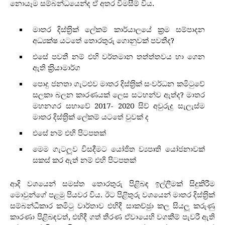
නොයෑම සම්බන්ධයෙන්ද ඒ අතර විමසීම් විය.
මාතර දිස්ත‍්‍රික් ලේකම් කාර්යාලයේ ක‍්‍රම සම්පාදන
අධ්‍යක්ෂ යටතේ තොරතුරු ගොනුවක් පවතීද?
එසේ පවතී නම් එහි වර්තමාන තත්ත්තවය හා ගෙන
ඇති ක‍්‍රියාමාර්ග
පොදු ජනතා ගැටළුව මාතර දිස්ත‍්‍රික් සංවර්ධන කමිටුවේ
සලකා බලන කාරණයක් ලෙස සටහන්ව ඇත්ද? මාතර
මහනගර සභාවේ 2017- 2020 සිව් අවුරුදු සැලැස්ම
මාතර දිස්ත‍්‍රික් ලේකම් යටතේ වුවක් ද
එසේ නම් එහි පිටපතක්
මෙම ගැටලූ‍ව විසදීමට යෝජිත ව්‍යපෘති යෝජනාවක්
සකස් කර ඇත් නම් එහි පිටපතක්
ආදි වශයෙන් සමස්ත තොරතුරු පිළිබඳ ඉල්ලීමක් සිදුකිරීම
මොවුන්ගේ පළමු පියවර විය. ඊට පිළිතුරු වශයෙන් මාතර දිස්ත‍්‍රික්
සම්බන්ධීකාර කමිටු වාර්තාව එහිදී සාකච්ඡුා කල සියලූ‍ කරුණු
කාරණා පිළිබඳවත්, එහිදී ගත් තීරණ ඒවායෙහි වගකීම් පැවරී ඇති