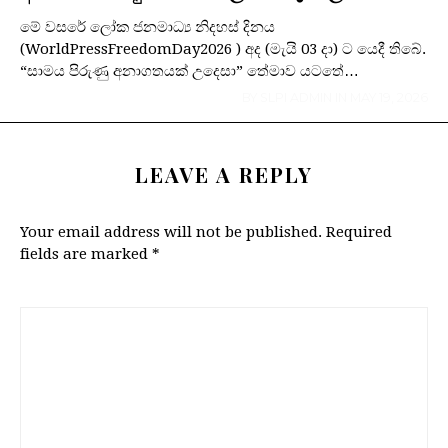
මේ වසරේ ලෝක ජනමාධ්‍ය නිදහස් දිනය
(WorldPressFreedomDay2026 ) අද (මැයි 03 දා) ට යෙදී තිබේ.
“සාමය පිරුණු අනාගතයක් උදෙසා” තේමාව යටතේ…
BY
SLPI ADMIN
IN
MAY 19, 2026
LEAVE A REPLY
Your email address will not be published.
Required
fields are marked
*