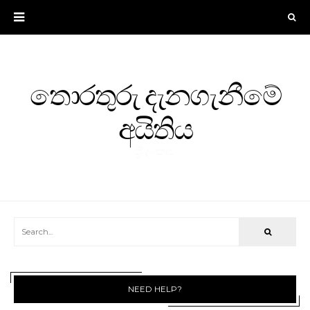
තොරතුරු දැනගැනීමේ
අයිතිය
ශ්‍රී ලංකාව
NEED HELP?