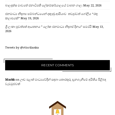
බාලදක්ෂ මාවතේ ජනාධිපති ලේකම්කර්යාලයේ වාහන ගාල:
May 22, 2026
ජනමාධ්‍ය නිදහස සම්බන්ධයෙන් දකුණු ආසියාව තවදුරටත් ගෝලීය “රතු
කලාපයක්”
May 19, 2026
ශ්‍රී ලංකා පුවත්පත් ආයතනය ” ලෝක ජනමාධ්‍ය නිදහස් දිනය” සමරයි
May 13,
2026
Tweets by @rtisrilanka
RECENT COMMENTS
Markk
on
ඌව පළාත් මාධ්‍යවේදීන් සඳහා තොරතුරු දැනගැනීමේ අයිතිය පිළිබඳ
වැඩමුළුවක්