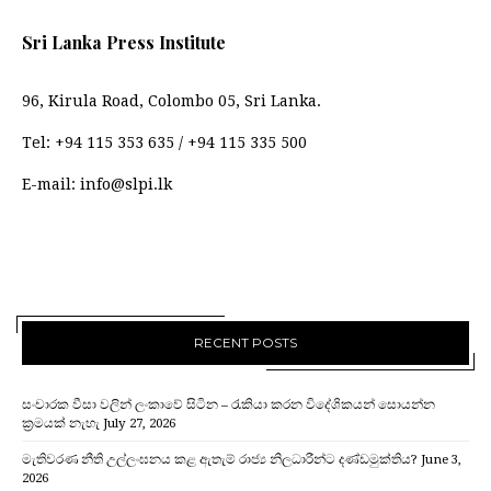
Sri Lanka Press Institute
96, Kirula Road, Colombo 05, Sri Lanka.
Tel:
+94 115 353 635
/
+94 115 335 500
E-mail:
info@slpi.lk
RECENT POSTS
සංචාරක වීසා වලින් ලංකාවේ සිටින – රැකියා කරන විදේශිකයන් සොයන්න
ක්‍රමයක් නැහැ
July 27, 2026
මැතිවරණ නීති උල්ලංඝනය කළ ඇතැම් රාජ්‍ය නිලධාරීන්ට දණ්ඩමුක්තිය?
June 3,
2026