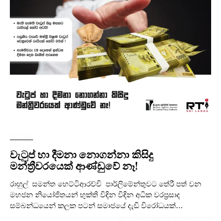
SOCIAL
වැටුප් හා දීමනා නොගන්නා කිසිදු
මන්ත්‍රීවරයෙක් ආණ්ඩුවේ නෑ!
රාහුල් සමන්ත හෙට්ටිආරච්චි පාර්ලිමේන්තුවට තේරී පත් වන
මහජන නියෝජිතයන් භුක්ති විඳින විඳින අධික වරප්‍රසාද
සම්බන්ධයෙන් කලක පටන් සමාජයේ දැඩි විරෝධයක්…
BY
SLPI ADMIN
IN
JULY 14, 2025