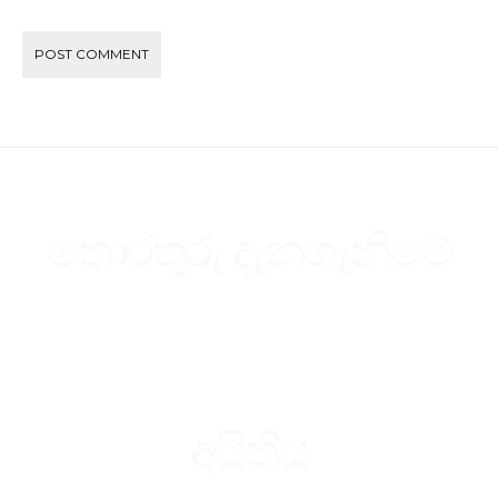
තොරතුරු දැනගැනීමේ
අයිතිය