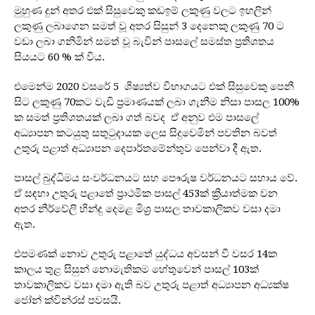
මුහුණ දුන් අතර එක් සිසුවෙකු කඩඉම් ලකුණු වලට ඉහලින්
ලකුණු ලබාගෙන සමත් වූ අතර සිසුන් 3 දෙනෙකු ලකුණු 70 ට
වඩා ලබා ගනිමින් සමත් වූ බැවින් පාසලේ සමස්ත ප්‍රතිශතය
සියයට 60 % ක් විය.
එමෙන්ම 2020 වසරේ 5 ශිෂ්‍යත්ව විභාගයට එක් සිසුවෙකු පෙනී
සිට ලකුණු 70කට වැඩි ප්‍රමාණයක් ලබා ගැනීම නිසා පාසල 100%
ක සමත් ප්‍රතිශතයක් ලබා ගත් බවද ඒ අනුව එම පාසලේ
අධ්‍යාපන කටයුතු සතුටුදායක ලෙස සිදුවෙමින් පවතින බවත්
උතුරු පළාත් අධ්‍යාපන දෙපාර්තමේන්තුව පෙන්වා දී ඇත.
පාසල් බුද්ධිමය සංවර්ධනයට සහ පෞරුෂ වර්ධනයට සහාය වේ.
ඒ සඳහා උතුරු පළාතේ ප්‍රාථමික පාසල් 453ක් ක්‍රියාත්මක වන
අතර නීර්වේලි හින්දු දෙමළ මිශ්‍ර පාසල තාවකාලිකව වසා දමා
ඇත.
එපමණක් නොව උතුරු පළාතේ යුද්ධය අවසන් වී වසර 14ක
කාලය තුළ සිසුන් නොමැතිකම හේතුවෙන් පාසල් 103ක්
තාවකාලිකව වසා දමා ඇති බව උතුරු පළාත් අධ්‍යාපන අධ්‍යක්ෂ
ජෝන් ක්වින්රස් පවසයි.