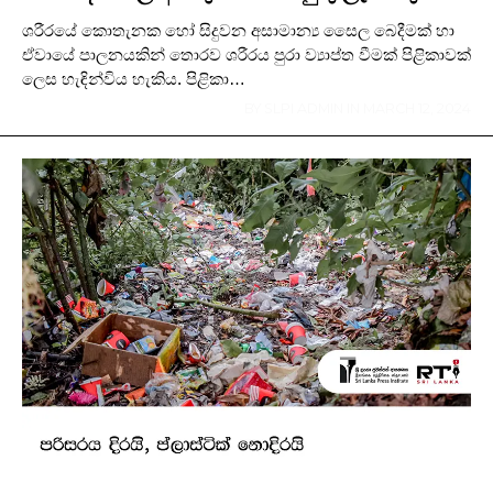
ශරීරයේ කොතැනක හෝ සිදුවන අසාමාන්‍ය සෛල බෙදීමක් හා
ඒවායේ පාලනයකින් තොරව ශරීරය පුරා ව්‍යාප්ත වීමක් පිළිකාවක්
ලෙස හැඳින්විය හැකිය. පිළිකා…
BY
SLPI ADMIN
IN
MARCH 12, 2024