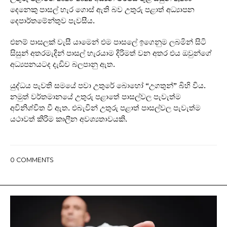
දෙනෙකු පාසල් හැර ගොස් ඇති බව උතුරු පළාත් අධ්‍යාපන
දෙපාර්තමේන්තුව පැවසීය.
එනම් පාසලක් වැසී යාමෙන් එම පාසලේ ඉගෙනුම ලබමින් සිටි
සිසුන් අතරමැදින් පාසල් හැරයාම දිරිමත් වන අතර එය ඔවුන්ගේ
අධ්‍යපනයටද දැඩිව බලපානු ඇත.
යුද්ධය පැවති සමයේ පවා උතුරේ බොහෝ “උගතුන්” බිහි විය.
නමුත් වර්තමානයේ උතුරු පළාතේ පාසල්වල පැවැත්ම
අවිනිශ්චිත වී ඇත. එබැවින් උතුරු පළාත් පාසල්වල පැවැත්ම
යථාවත් කිරිම කාලීන අවශ්‍යතාවයකි.
0
COMMENTS