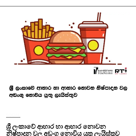
SOCIAL
ශ්‍රී ලංකාවේ ආහාර හා ආහාර නොවන
නිෂ්පාදන වල අඩංගු නොවිය යුතු ලැයිස්තුව