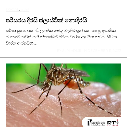
SOCIAL
,
පුවත්
පරිසරය දිරයි ප්ලාස්ටික් නොදිරයි
හර්ෂා සුගතදාස ශ්‍රි ලාංකික බොදු බැතිමතුන් සහ සෙසු ආගමික
ජනතාව තවත් සති කීපයකින් සිරිපා වාරය ආරම්භ කරයි. සිරිපා
වාරය ඇරඹෙන…
BY
SLPI ADMIN
IN
DECEMBER 11, 2023