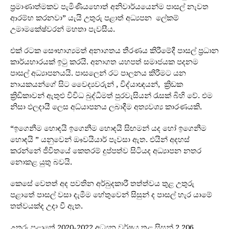
ප්‍රමාණාත්මකව පැමිණියහොත් අනිවාර්යයෙන්ම පාසල් නැවත
ආරම්භ කරනවා” යැයි උතුරු පළාත් අධ්‍යපන ලේකම්
උමාමකේෂ්වරන් මහතා පැවසීය.
එක් රටක සෞභාග්‍යමත් අනාගතය තීරණය කිරීමේදී පාසල් ප්‍රධාන
කාර්යභාරයක් ඉටු කරයි. අනාගත යහපත් සමාජයක පදනම
පාසල් අධ්‍යාපනයයි. පාසලෙන් රට පාලනය කිරීමට යන
නායකයන්ගේ සිට වෛද්‍යවරුන් , විද්යාඥයන්, ක්‍රිඩක
ක්‍රිඩිකාවන් ඇතුළු විවිධ බුද්ධිමත් පුරවැසියන් රැසක් බිහි වේ. එම
නිසා ඵලදායී ලෙස අධ්යාපනය ලබාදීම අත්‍යවශ්‍ය කාරණයකි.
“ඉගෙනීම හොඳයි ඉගෙනීම හොඳයි සිඟමන් යද හෝ ඉගෙනීම
හොඳයි ” යනුවෙන් ඖවයියාර් පැවසා ඇත. එයින් අදහස්
කරන්නේ ජීවිතයේ කෙතරම් දුප්පත්ව සිටියද අධ්‍යාපන නතර
නොකළ යුතු බවයි.
කෙසේ වෙතත් අද පවතින අර්බුදකාරී තත්ත්වය තුළ උතුරු
පළාතේ පාසල් වසා දැමීම හේතුවෙන් සිසුන් ද පාසල් හැර යාමේ
තත්වයක්ද උදා වී ඇත.
උතුරු පළාතේ 2020-2022 අධ්‍යන වර්ෂය තුළ සිසුන් 2,206