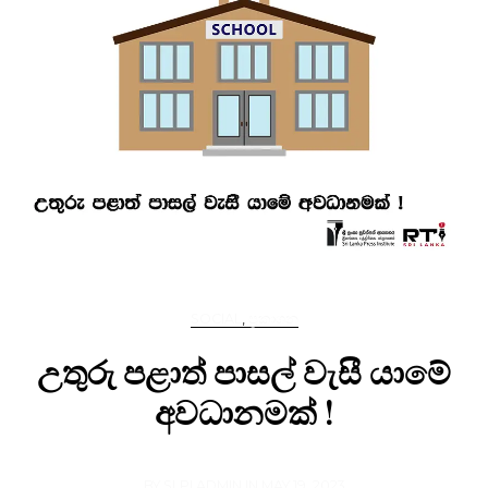
SOCIAL
,
ප්‍රකාශන
උතුරු පළාත් පාසල් වැසී යාමේ
අවධානමක් !
BY
SLPI ADMIN
IN
MAY 19, 2023