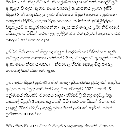
මාර්තු 27 වැනිදා සිට 6 වැනි ශ්‍රේණිය සඳහා වෙනත් පාසල්වලට
ඇතුළත් වී ඇත. දැනට මෙම පාසලේ අධ්‍යාපනය ලබන ඉතිරි
සිසුන් 3 න් කරුණාලය ළමා නිවාසයේ සිසුන් දෙදෙනා ප්‍රවාහන
පහසුකම පිලිබඳ සලකා බලා යාපනය කරන්තන් ඉරාමුපිල්ලයි
විද්‍යාලයට ඇතුළත් කරගන්නා ලෙස කරුණාලය ළමා නිවාසයේ
පරිපාලනය විසින් කරන ලද ඉල්ලීම මත එම දරුවන් දෙදෙනා එම
පාසලට බඳවාගෙන ඇත.
ඉතිරිව සිටි අනෙක් සිසුවාද ඔහුගේ දෙමාපියන් විසින් ඉගෙනුම්
කටයුතු සඳහා යාපනය අත්තියාර් හින්දු විද්‍යාලයට ඇතුළත් කොට
ඇත. මෙම නිසා යාපනය – නීර්වේලි හින්දු දෙමළ මිශ්‍ර පාසල
තාවකාලිකව වසා දමා ඇත.
ඉතා කුඩා සිසුන් ප්‍රමාණයකින් පාසල ක්‍රියාත්මක වුවද එහි පසුගිය
අධ්‍යයන කටයුතු සාර්ථකව සිදු විය. ඒ අනුව 2022 වසරේ 5
ශ්‍රේණියේ ශිෂ්‍යත්ව විභාගය සඳහා නීර්වේලි හින්දු දෙමළ මිශ්‍ර
පාසලේ සිසුන් 3 දෙනෙකු පෙනී සිටි අතර එම සිසුන් තිදෙනාම
ලකුණු 70කට වැඩි ලකුණු ප්‍රමාණයක් ලබාගත් බැවින් සමත්
ප්‍රතිශතය 100% විය.
මීට අමතරව 2021 වසරේ සිසුන් 5 දෙනෙකු ශිෂ්‍යත්ව විභාගය