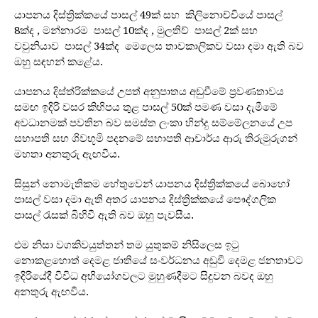
යාපනය දිස්ත්‍රික්කයේ පාසල් 49ක් සහ කිලිනොච්චියේ පාසල්
8ක්ද , මන්නාරම පාසල් 10ක්ද , මුලතිව් පාසල් 2ක් සහ
වවුනියාව පාසල් 34ක්ද මෙලෙස තාවකාලිකව වසා දමා ඇති බව
ඔහු සඳහන් කළේය.
යාපනය දිස්ත්රික්කයේ උපත් අනුපාතය අඩුවීමේ ප්‍රවණතාවය
සමඟ ඉදිරි වසර කිහිපය තුළ පාසල් 50ක් පමණ වසා දැමීමේ
අවධානමක් පවතින බව සමස්ත ලංකා හින්දු සම්මේලනයේ උප
සභාපති සහ ශිවභූමි පදනමේ සභාපති ආචාර්ය ආරු තිරුමුරුගන්
මහතා අනතුරු ඇඟවීය.
සිසුන් නොමැතිකම හේතුවෙන් යාපනය දිස්ත්‍රික්කයේ බොහෝ
පාසල් වසා දමා ඇති අතර යාපනය දිස්ත්‍රික්කයේ පෞද්ගලික
පාසල් රැසක් බිහිවී ඇති බව ඔහු පැවසීය.
එම නිසා වගකිවයුත්තන් තම යුතුකම් නිසිලෙස ඉටු
නොකළහොත් දෙමළ ජාතියේ සංවර්ධනය අඩුවී දෙමළ ජනතාවට
ඉදිරියේදී විවිධ අභියෝගවලට මුහුණදීමට සිදුවන බවද ඔහු
අනතුරු ඇඟවීය.