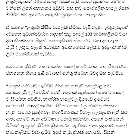
උතුරු පළාතේ රජයේ පාසල් රැසක් වැසී යාමට ප්‍රධානම හේතුව
වන්නේ උපත් අනුපාතය අඩුවීම සහ නව පෞද්ගලික පාසල් රැසක්
බිහිවීම බව ආචාර්ය ආරු තිරුමුරුගන් මහතා පැවසීය.
ඒ සමගම “උතුරේ කිසිම පාසලක් ස්ථිරව වැසී නැත.. උතුරු පළාත්
අධ්‍යපන අධ්‍යක්ෂවරයා සඳහන් කළ පාසල් 103 තාවකාලිකව වසා
දමා තිබෙනවා. සිසුන් නොමැතිකම නිසා ඒවා වසා දමා ඇත.”
යැයි ද උතුරු පළාත් අධ්‍යාපන අමාත්‍යංශයේ ලේකම් අරුලානන්දම්
උමා මකේෂ්වරන් පැවසීය.
මෙයට සංකීර්ණ, නගරාසන්න පාසල් සංවර්ධනය, නාගරීකරණය,
ජනගහන හිඟය ආදී බොහෝ හේතු තිබෙන බවද ඔහු පැවසීය.
“ සිසුන් සංඛ්යාව වැඩිවීම නිසා අද ඇතැම් පාසල්වල නව
ගොඩනැගිලි ඉදිවෙමින් පවතී. අනෙක් පැත්තෙන් සමහර පාසල්
වැසී යමින් පවතියි. නාගරික පාසල්වල දියුණුව ද මෙයට
හේතුවකි. පාසල් ආරම්භ කිරීමට සමහර ප්‍රදේශවල ජනතාව
නැත. සමහර ප්‍රදේශවල නාගරීකරණය විශාල බලපෑමක් ඇති කර
ඇත. අප මේ ගැන අවධානය යොමු කරනවා. අපගේ පැත්තෙන්
විධිමත් දැනුවත් කිරීමේ ක්‍රියාමාර්ග ගැනීමට ද අප සූදානම්. පාසල්
තාවකාලිකව වසා දැමීම අපේ කැමැත්තක් නොවේ. සිසුන්