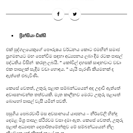
ප්‍රින්සියා ඩික්සි
එක් පුද්ගලයෙකුගේ පෞරුෂය වර්ධනය කොට එමඟින් සමාජ
ප්‍රගමනයට මඟ පෙන්වීම සඳහා අධ්‍යපනය ලබා දීම රටක පාසල්
පද්ධතිය විසින් කරනු ලබයි. ” කෝවිල් දහසක් සාදනවාට වඩා
එක පාසලක් සැදීම වඩා හොඳය. ” යැයි පැරණි කියමනක් ද
ඇත්තේ එබැවිණි.
කෙසේ වෙතත්, උතුරු පළාත සම්බන්ධයෙන් අද උදාවී ඇත්තේ
අවාසනාවන්ත තත්වයකි. මෑත කාලීනව මෙරට උතුරු පළාතේ
බොහෝ පාසල් වැසී යමින් පවති.
පසුගිය පෙබරවාරි මස අවසානයේ යාපනය – නීර්වේලි හින්දු
දෙමළ මිශ්‍ර පාසල ස්ථිරවම වසා දමා ඇත. කෙසේ වෙතත්, උතුරු
පළාත් අධ්‍යාපන දෙපාර්තමේන්තුව මේ සම්බන්ධයෙන් නිල