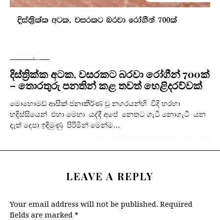
SOCIAL
,
පුවත්
දිස්ත්‍රික්ක අටක, වසරකට බරවා රෝගීන් 700ක්
– තොරතුරු පනතින් කළ තවත් හෙළිදරව්වක්
මොහොමඩ් ආසික් ජනාකීර්ණ වූ නගරයන්හි වීදි හරහා
හදිස්සියෙන් එහා මෙහා යද්දී අපේ නෙතට ගැටී නොගැටී යන
දෑත් දෙපා ඉදිමුණු පිරිමින් මෙන්ම…
BY
SLPI ADMIN
IN
NOVEMBER 29, 2023
LEAVE A REPLY
Your email address will not be published.
Required
fields are marked
*