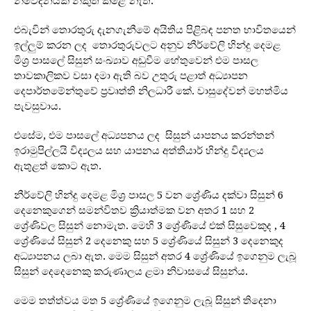
නිවේදනයක් නිකුත් කළේ නැත.
එබැවින් තොරතුරු දැනගැනීමේ අයිතිය පිළිබඳ පනත භාවිතයෙන්
ඉල්ලුම් කරන ලද තොරතුරුවලට අනුව නීර්වේලි හින්දු දෙමළ
මිශ්‍ර පාසලේ සිසුන් සංඛ්‍යාව අඩුවීම හේතුවෙන් එම පාසල
තාවකාලිකව වසා දමා ඇති බව උතුරු පළාත් අධ්‍යාපන
දෙපාර්තමේන්තුවේ ප්‍රවෘත්ති නිලධාරී කේ. වාසුදේවන් මහත්මිය
පැවසුවාය.
එසේම, එම පාසලේ අධ්‍යපනය ලද සිසුන් යාපනය කරන්තන්
ඉරාමුපිල්ලයි විද්‍යලය සහ යාපනය අත්තියාර් හින්දු විද්‍යලය
ඇතුළත් කොට ඇත.
නීර්වේලි හින්දු දෙමළ මිශ්‍ර පාසල 5 වන ශ්‍රේණිය දක්වා සිසුන් 6
දෙනෙකුගෙන් සමන්විතව ක්‍රියාත්මක වන අතර 1 සහ 2
ශ්‍රේණිවල සිසුන් නොමැත. මෙහි 3 ශ්‍රේණියේ එක් සිසුවෙකුද , 4
ශ්‍රේණියේ සිසුන් 2 දෙනෙකු සහ 5 ශ්‍රේණියේ සිසුන් 3 දෙනෙකුද
අධ්‍යාපනය ලබා ඇත. මෙම සිසුන් අතර 4 ශ්‍රේණියේ ඉගෙනුම ලැබූ
සිසුන් දෙදෙනෙකු කරුණාලය ළමා නිවාසයේ සිසුන්ය.
මෙම තත්ත්වය මත 5 ශ්‍රේණියේ ඉගෙනුම ලැබූ සිසුන් තිදෙනා