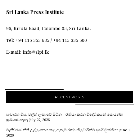
Sri Lanka Press Institute
96, Kirula Road, Colombo 05, Sri Lanka.
Tel:
+94 115 353 635
/
+94 115 335 500
E-mail:
info@slpi.lk
RECENT POSTS
සංචාරක වීසා වලින් ලංකාවේ සිටින – රැකියා කරන විදේශිකයන් සොයන්න
ක්‍රමයක් නැහැ
July 27, 2026
මැතිවරණ නීති උල්ලංඝනය කළ ඇතැම් රාජ්‍ය නිලධාරීන්ට දණ්ඩමුක්තිය?
June 3,
2026