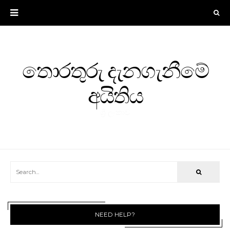
තොරතුරු දැනගැනීමේ
අයිතිය
ශ්‍රී ලංකාව
NEED HELP?