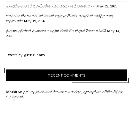
බාලදක්ෂ මාවතේ ජනාධිපති ලේකම්කර්යාලයේ වාහන ගාල:
May 22, 2026
ජනමාධ්‍ය නිදහස සම්බන්ධයෙන් දකුණු ආසියාව තවදුරටත් ගෝලීය “රතු
කලාපයක්”
May 19, 2026
ශ්‍රී ලංකා පුවත්පත් ආයතනය ” ලෝක ජනමාධ්‍ය නිදහස් දිනය” සමරයි
May 13,
2026
Tweets by @rtisrilanka
RECENT COMMENTS
Markk
on
ඌව පළාත් මාධ්‍යවේදීන් සඳහා තොරතුරු දැනගැනීමේ අයිතිය පිළිබඳ
වැඩමුළුවක්