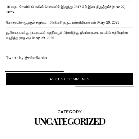
10 வருடங்களில் பொலிஸ் சேவையில் இருந்து 2847 பேர் இடைநிறுத்தம்!
June 27,
2025
போதையில் மூழ்கும் சமூகம்; அதிர்ச்சி தரும் புள்ளிவிபரங்கள்
May 29, 2025
பூமியை நான்கு தடவைகள் சுற்றிவரும் அளவிற்கு இலங்கையை வானில் சுற்றியுள்ள
மஹிந்த ராஜபக்ஷ
May 29, 2025
Tweets by @rtisrilanka
RECENT COMMENTS
CATEGORY
UNCATEGORIZED