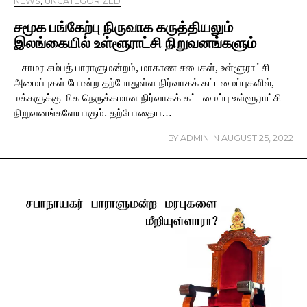
NEWS
,
UNCATEGORIZED
சமூக பங்கேற்பு நிருவாக கருத்தியலும்
இலங்கையில் உள்ளூராட்சி நிறுவனங்களும்
– சாமர சம்பத் பாராளுமன்றம், மாகாண சபைகள், உள்ளூராட்சி
அமைப்புகள் போன்ற தற்போதுள்ள நிர்வாகக் கட்டமைப்புகளில்,
மக்களுக்கு மிக நெருக்கமான நிர்வாகக் கட்டமைப்பு உள்ளூராட்சி
நிறுவனங்களேயாகும். தற்போதைய…
BY
ADMIN
IN
AUGUST 25, 2022