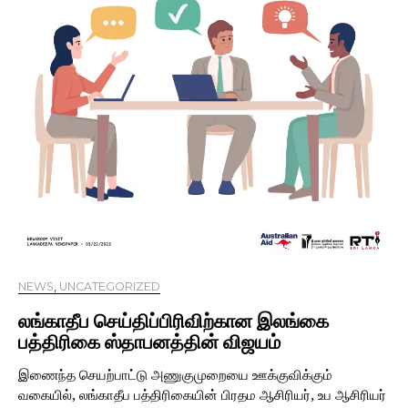
NEWS
,
UNCATEGORIZED
லங்காதீப செய்திப்பிரிவிற்கான இலங்கை
பத்திரிகை ஸ்தாபனத்தின் விஜயம்
இணைந்த செயற்பாட்டு அணுகுமுறையை ஊக்குவிக்கும்
வகையில், லங்காதீப பத்திரிகையின் பிரதம ஆசிரியர், உப ஆசிரியர்