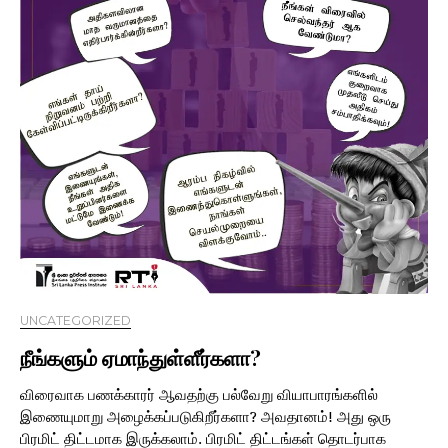
UNCATEGORIZED
நீங்களும் ஏமாந்துள்ளீர்களா?
விரைவாக பணக்காரர் ஆவதற்கு பல்வேறு வியாபாரங்களில்
இணையுமாறு அழைக்கப்படுகிறீர்களா? அவதானம்! அது ஒரு
பிரமிட் திட்டமாக இருக்கலாம். பிரமிட் திட்டங்கள் தொடர்பாக