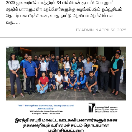
2025 ஜனவரியில் மாத்திரம் 34 மில்லியன் ரூபாய்! மொஹமட்
ஆஷிக் பாராளுமன்ற உறுப்பினர்களுக்கு வழங்கப்படும் ஓய்வூதியம்
தொடர்பான பிரச்சினை, எமது நாட்டு அரசியல் அரங்கில் பல
வருட…
BY
ADMIN
IN
APRIL 30, 2025