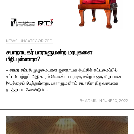
NEWS
,
UNCATEGORIZED
சபாநாயகர் பாராளுமன்ற மரபுகளை
மீறியுள்ளாரா?
– சாமர சம்பத் முழுமையான ஜனநாயக ஆட்சிக் கட்டமைப்பில்
சட்டமியற்றும் அதிகாரம் கொண்ட பாராளுமன்றம் ஒரு சிறப்பான
இடத்தைப் பெற்றுள்ளது. பாராளுமன்றம் சுயாதீன நிறுவனமாக
நடத்தப்பட வேண்டும்…
BY
ADMIN
IN
JUNE 10, 2022