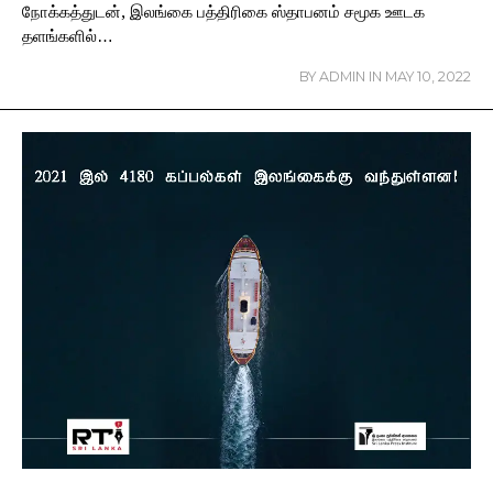
நோக்கத்துடன், இலங்கை பத்திரிகை ஸ்தாபனம் சமூக ஊடக
தளங்களில்…
BY
ADMIN
IN
MAY 10, 2022