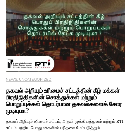
NEWS
,
UNCATEGORIZED
தகவல் அறியும் உரிமைச் சட்டத்தின் கீழ் மக்கள்
பிரதிநிதிகளின் சொத்துக்கள் மற்றும்
பொறுப்புக்கள் தொடர்பான தகவல்களைக் கோர
முடியுமா?
தகவல் அறியும் உரிமைச் சட்டம், அதன் முக்கியத்துவம் மற்றும் RTI
சட்டம் பற்றிய பொதுமக்களின் புரிதலை மேம்படுத்தும்