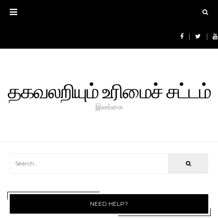
தகவலறியும் உரிமைச் சட்டம்
இலங்கை
NEED HELP?