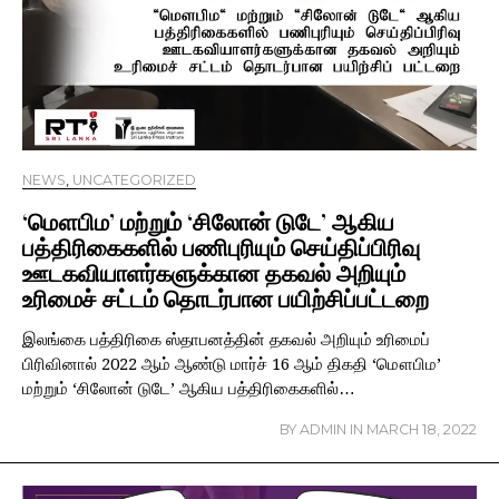
NEWS
,
UNCATEGORIZED
‘மௌபிம’ மற்றும் ‘சிலோன் டுடே’ ஆகிய
பத்திரிகைகளில் பணிபுரியும் செய்திப்பிரிவு
ஊடகவியாளர்களுக்கான தகவல் அறியும்
உரிமைச் சட்டம் தொடர்பான பயிற்சிப்பட்டறை
இலங்கை பத்திரிகை ஸ்தாபனத்தின் தகவல் அறியும் உரிமைப்
பிரிவினால் 2022 ஆம் ஆண்டு மார்ச் 16 ஆம் திகதி ‘மௌபிம’
மற்றும் ‘சிலோன் டுடே’ ஆகிய பத்திரிகைகளில்…
BY
ADMIN
IN
MARCH 18, 2022