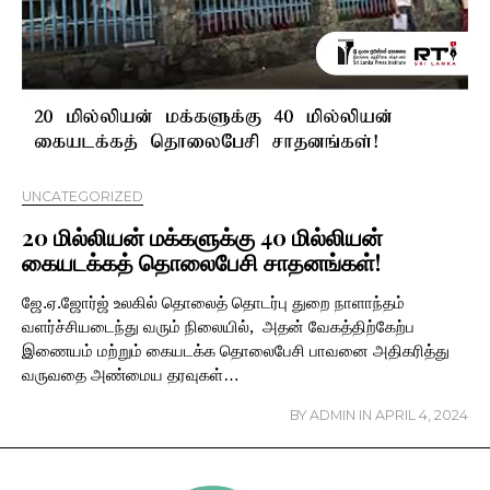
UNCATEGORIZED
20 மில்லியன் மக்களுக்கு 40 மில்லியன்
கையடக்கத் தொலைபேசி சாதனங்கள்!
ஜே.ஏ.ஜோர்ஜ் உலகில் தொலைத் தொடர்பு துறை நாளாந்தம்
வளர்ச்சியடைந்து வரும் நிலையில், அதன் வேகத்திற்கேற்ப
இணையம் மற்றும் கையடக்க தொலைபேசி பாவனை அதிகரித்து
வருவதை அண்மைய தரவுகள்…
BY
ADMIN
IN
APRIL 4, 2024