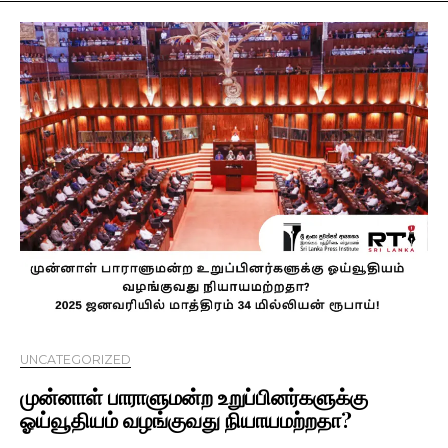
UNCATEGORIZED
முன்னாள் பாராளுமன்ற உறுப்பினர்களுக்கு
ஓய்வூதியம் வழங்குவது நியாயமற்றதா?