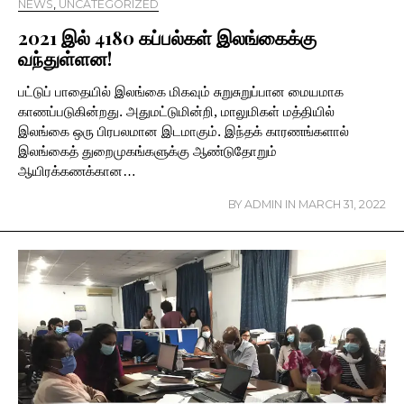
NEWS
,
UNCATEGORIZED
2021 இல் 4180 கப்பல்கள் இலங்கைக்கு
வந்துள்ளன!
பட்டுப் பாதையில் இலங்கை மிகவும் சுறுசுறுப்பான மையமாக
காணப்படுகின்றது. அதுமட்டுமின்றி, மாலுமிகள் மத்தியில்
இலங்கை ஒரு பிரபலமான இடமாகும். இந்தக் காரணங்களால்
இலங்கைத் துறைமுகங்களுக்கு ஆண்டுதோறும்
ஆயிரக்கணக்கான…
BY
ADMIN
IN
MARCH 31, 2022