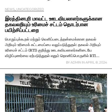
NEWS
,
UNCATEGORIZED
இரத்தினபுரி மாவட்ட ஊடவியலாளர்களுக்கான
தகவலறியும் உரிமைச் சட்டம் தொடர்பான
பயிற்சிப்பட்டறை
பொறுப்புக்கூறல் மற்றும் வெளிப்படைத்தன்மைக்கான தகவல்
அறியும் உரிமைக் கட்டமைப்பை வலுப்படுத்துதல்: தகவல் அறியும்
உரிமைச் சட்டம் (RTI) குறித்து ஊடகவியலாளர்களிடையே
விழிப்புணர்வை ஏற்படுத்துதல் எனும் தொனிப்பொருளில் RTI…
BY
ADMIN
IN
APRIL 8, 2024