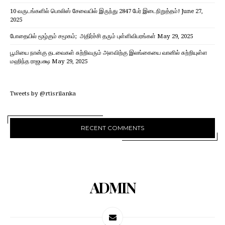
10 வருடங்களில் பொலிஸ் சேவையில் இருந்து 2847 பேர் இடைநிறுத்தம்!
June 27,
2025
போதையில் மூழ்கும் சமூகம்; அதிர்ச்சி தரும் புள்ளிவிபரங்கள்
May 29, 2025
பூமியை நான்கு தடவைகள் சுற்றிவரும் அளவிற்கு இலங்கையை வானில் சுற்றியுள்ள
மஹிந்த ராஜபக்ஷ
May 29, 2025
Tweets by @rtisrilanka
RECENT COMMENTS
ADMIN