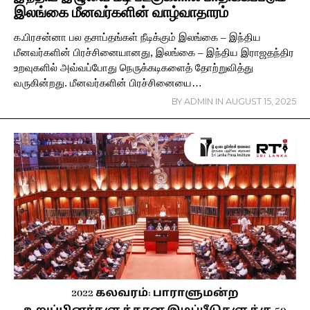
இலங்கை மீனவர்களின் வாழ்வாதாரம்
க.பிரசன்னா பல தசாப்தங்கள் நீடிக்கும் இலங்கை – இந்திய
மீனவர்களின் பிரச்சினையானது, இலங்கை – இந்திய இராஜதந்திர
உறவுகளில் அவ்வப்போது நெருக்கடிகளைத் தோற்றுவித்து
வருகின்றது. மீனவர்களின் பிரச்சினையை…
BY
ADMIN
IN
AUGUST 15, 2025