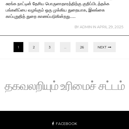
சுரங்க நாட்டின் தேசிய பொருளாதாரத்திற்கு குறிப்பிடத்தக்க
பங்களிப்பை வழங்கும் ஒரு முக்கிய துறையாக, இலங்கை
காப்புறுதித் துறை காணப்படுகின்றது….
BY
ADMIN
IN
APRIL 29, 2025
1
2
3
…
26
NEXT
தகவலறியும் உரிமைச் சட்டம்
FACEBOOK