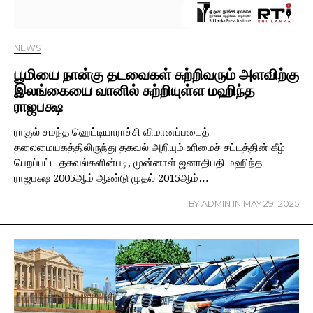
NEWS
பூமியை நான்கு தடவைகள் சுற்றிவரும் அளவிற்கு
இலங்கையை வானில் சுற்றியுள்ள மஹிந்த
ராஜபக்ஷ
ராகுல் சமந்த ஹெட்டியாராச்சி விமானப்படைத்
தலைமையகத்திலிருந்து தகவல் அறியும் உரிமைச் சட்டத்தின் கீழ்
பெறப்பட்ட தகவல்களின்படி, முன்னாள் ஜனாதிபதி மஹிந்த
ராஜபக்ஷ 2005ஆம் ஆண்டு முதல் 2015ஆம்…
BY
ADMIN
IN
MAY 29, 2025