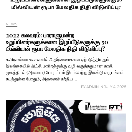
NEWS
2022 கலவரம்: பாராளுமன்ற
உறுப்பினர்களுக்கான இழப்பீடுகளுக்கு 50
மில்லியன் ரூபா மேலதிக நிதி விடுவிப்பு?
க.பிரசன்னா உலகளவில் அதிர்வலைகளை ஏற்படுத்தியதும்
இலங்கையில் ஆட்சி மாற்றத்துக்கு வழி வகுத்ததுமான காலி
முகத்திடல் (அரகலய) போராட்டம் இடம்பெற்று இரண்டு வருடங்கள்
கடந்துள்ள போதும், அதனைச் சுற்றிய…
BY
ADMIN
IN
JULY 4, 2025