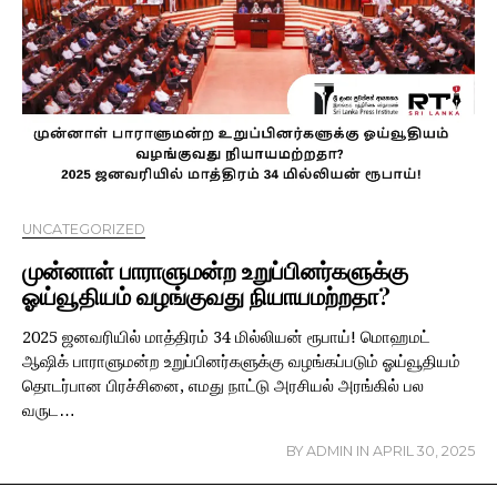
UNCATEGORIZED
முன்னாள் பாராளுமன்ற உறுப்பினர்களுக்கு
ஓய்வூதியம் வழங்குவது நியாயமற்றதா?
2025 ஜனவரியில் மாத்திரம் 34 மில்லியன் ரூபாய்! மொஹமட்
ஆஷிக் பாராளுமன்ற உறுப்பினர்களுக்கு வழங்கப்படும் ஓய்வூதியம்
தொடர்பான பிரச்சினை, எமது நாட்டு அரசியல் அரங்கில் பல
வருட…
BY
ADMIN
IN
APRIL 30, 2025