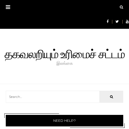
தகவலறியும் உரிமைச் சட்டம்
இலங்கை
NEED HELP?