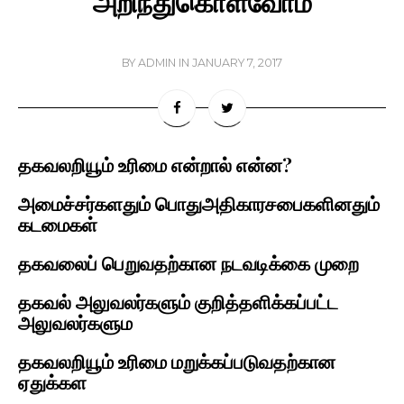
அறிந்துகொள்வோம்
BY
ADMIN
IN
JANUARY 7, 2017
தகவலறியூம் உரிமை என்றால் என்ன? 
அமைச்சர்களதும் பொதுஅதிகாரசபைகளினதும் 
கடமைகள் 
தகவலைப் பெறுவதற்கான நடவடிக்கை முறை
தகவல் அலுவலர்களும் குறித்தளிக்கப்பட்ட 
அலுவலர்களும 
தகவலறியூம் உரிமை மறுக்கப்படுவதற்கான 
ஏதுக்கள 