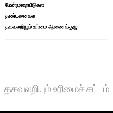
மேன்முறையீடுகள 
தண்டனைகள
தகவலறியூம் உரிமை ஆணைக்குழு 
தகவலறியும் உரிமைச் சட்டம்