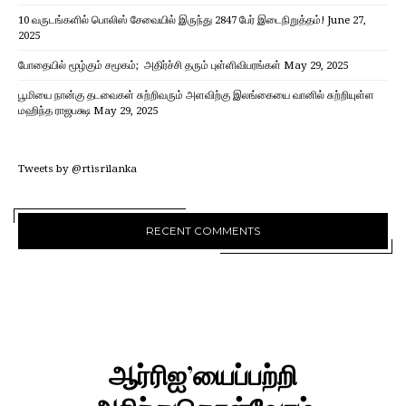
10 வருடங்களில் பொலிஸ் சேவையில் இருந்து 2847 பேர் இடைநிறுத்தம்!
June 27,
2025
போதையில் மூழ்கும் சமூகம்; அதிர்ச்சி தரும் புள்ளிவிபரங்கள்
May 29, 2025
பூமியை நான்கு தடவைகள் சுற்றிவரும் அளவிற்கு இலங்கையை வானில் சுற்றியுள்ள
மஹிந்த ராஜபக்ஷ
May 29, 2025
Tweets by @rtisrilanka
RECENT COMMENTS
ஆர்ரிஐ’யைப்பற்றி