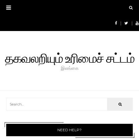
தகவலறியும் உரிமைச் சட்டம்
இலங்கை
NEED HELP?