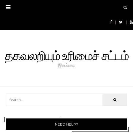
தகவலறியும் உரிமைச் சட்டம்
இலங்கை
NEED HELP?