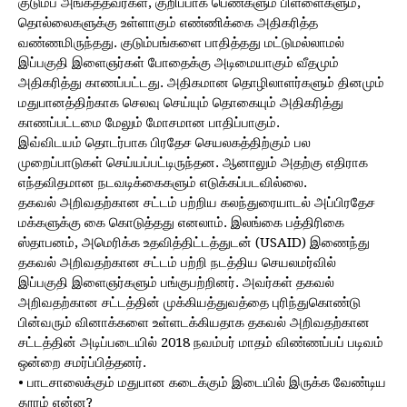
குடும்ப அங்கத்தவர்கள், குறிப்பாக பெண்களும் பிள்ளைகளும்,
தொல்லைகளுக்கு உள்ளாகும் எண்ணிக்கை அதிகரித்த
வண்ணமிருந்தது. குடும்பங்களை பாதித்தது மட்டுமல்லாமல்
இப்பகுதி இளைஞர்கள் போதைக்கு அடிமையாகும் வீதமும்
அதிகரித்து காணப்பட்டது. அதிகமான தொழிலாளர்களும் தினமும்
மதுபானத்திற்காக செலவு செய்யும் தொகையும் அதிகரித்து
காணப்பட்டமை மேலும் மோசமான பாதிப்பாகும்.
இவ்விடயம் தொடர்பாக பிரதேச செயலகத்திற்கும் பல
முறைப்பாடுகள் செய்யப்பட்டிருந்தன. ஆனாலும் அதற்கு எதிராக
எந்தவிதமான நடவடிக்கைகளும் எடுக்கப்படவில்லை.
தகவல் அறிவதற்கான சட்டம் பற்றிய கலந்துரையாடல் அப்பிரதேச
மக்களுக்கு கை கொடுத்தது எனலாம். இலங்கை பத்திரிகை
ஸ்தாபனம், அமெரிக்க உதவித்திட்டத்துடன் (USAID) இணைந்து
தகவல் அறிவதற்கான சட்டம் பற்றி நடத்திய செயலமர்வில்
இப்பகுதி இளைஞர்களும் பங்குபற்றினர். அவர்கள் தகவல்
அறிவதற்கான சட்டத்தின் முக்கியத்துவத்தை புரிந்துகொண்டு
பின்வரும் வினாக்களை உள்ளடக்கியதாக தகவல் அறிவதற்கான
சட்டத்தின் அடிப்படையில் 2018 நவம்பர் மாதம் விண்ணப்பப் படிவம்
ஒன்றை சமர்ப்பித்தனர்.
• பாடசாலைக்கும் மதுபான கடைக்கும் இடையில் இருக்க வேண்டிய
தூரம் என்ன?