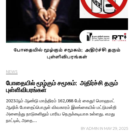
NEWS
போதையில் மூழ்கும் சமூகம்; அதிர்ச்சி தரும்
புள்ளிவிபரங்கள்
2023ஆம் ஆண்டு மாத்திரம் 162,088 பேர் கைது! மொஹமட்
ஆஷிக் போதைப்பொருள் விவகாரம் இலங்கையில் மட்டுமன்றி
அனைத்து நாடுகளிலும் பாரிய நெருக்கடியாக உள்ளது. எமது
நாட்டில், அதை…
BY
ADMIN
IN
MAY 29, 2025