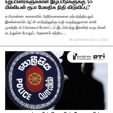
உறுப்பினர்களுக்கான இழப்பீடுகளுக்கு 50
மில்லியன் ரூபா மேலதிக நிதி விடுவிப்பு?
க.பிரசன்னா உலகளவில் அதிர்வலைகளை ஏற்படுத்தியதும்
இலங்கையில் ஆட்சி மாற்றத்துக்கு வழி வகுத்ததுமான காலி
முகத்திடல் (அரகலய) போராட்டம் இடம்பெற்று இரண்டு வருடங்கள்
கடந்துள்ள போதும், அதனைச் சுற்றிய…
BY
ADMIN
IN
JULY 4, 2025