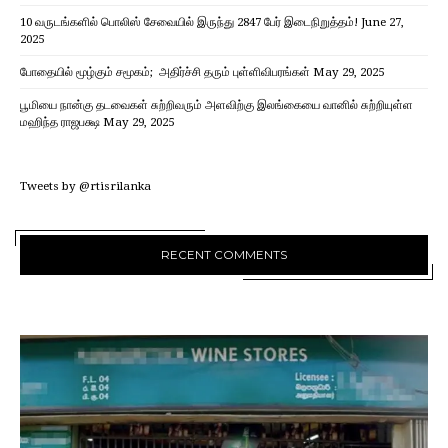
10 வருடங்களில் பொலிஸ் சேவையில் இருந்து 2847 பேர் இடைநிறுத்தம்!
June 27,
2025
போதையில் மூழ்கும் சமூகம்; அதிர்ச்சி தரும் புள்ளிவிபரங்கள்
May 29, 2025
பூமியை நான்கு தடவைகள் சுற்றிவரும் அளவிற்கு இலங்கையை வானில் சுற்றியுள்ள
மஹிந்த ராஜபக்ஷ
May 29, 2025
Tweets by @rtisrilanka
RECENT COMMENTS