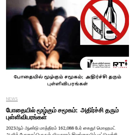
NEWS
போதையில் மூழ்கும் சமூகம்; அதிர்ச்சி தரும்
புள்ளிவிபரங்கள்
2023ஆம் ஆண்டு மாத்திரம் 162,088 பேர் கைது! மொஹமட்
ஆஷிக் போதைப்பொருள் விவகாரம் இலங்கையில் மட்டுமன்றி