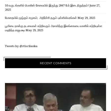
10 வருடங்களில் பொலிஸ் சேவையில் இருந்து 2847 பேர் இடைநிறுத்தம்!
June 27,
2025
போதையில் மூழ்கும் சமூகம்; அதிர்ச்சி தரும் புள்ளிவிபரங்கள்
May 29, 2025
பூமியை நான்கு தடவைகள் சுற்றிவரும் அளவிற்கு இலங்கையை வானில் சுற்றியுள்ள
மஹிந்த ராஜபக்ஷ
May 29, 2025
Tweets by @rtisrilanka
RECENT COMMENTS