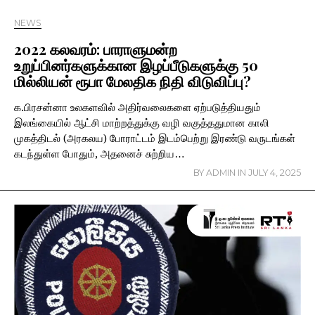
NEWS
2022 கலவரம்: பாராளுமன்ற
உறுப்பினர்களுக்கான இழப்பீடுகளுக்கு 50
மில்லியன் ரூபா மேலதிக நிதி விடுவிப்பு?
க.பிரசன்னா உலகளவில் அதிர்வலைகளை ஏற்படுத்தியதும்
இலங்கையில் ஆட்சி மாற்றத்துக்கு வழி வகுத்ததுமான காலி
முகத்திடல் (அரகலய) போராட்டம் இடம்பெற்று இரண்டு வருடங்கள்
கடந்துள்ள போதும், அதனைச் சுற்றிய…
BY
ADMIN
IN
JULY 4, 2025