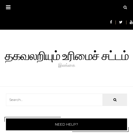
தகவலறியும் உரிமைச் சட்டம்
இலங்கை
NEED HELP?