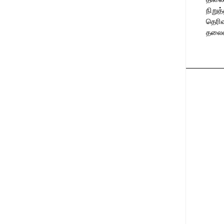
நிறு
தெரி
தலைமை