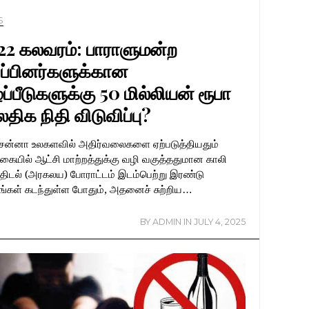
S
22 கலவரம்: பாராளுமன்ற
ுப்பினர்களுக்கான
்பீடுகளுக்கு 50 மில்லியன் ரூபா
திக நிதி விடுவிப்பு?
ரசன்னா உலகளவில் அதிர்வலைகளை ஏற்படுத்தியதும்
கையில் ஆட்சி மாற்றத்துக்கு வழி வகுத்ததுமான காலி
்திடல் (அரகலய) போராட்டம் இடம்பெற்று இரண்டு
ங்கள் கடந்துள்ள போதும், அதனைச் சுற்றிய…
BY
ADMIN
IN
JULY 4, 2025