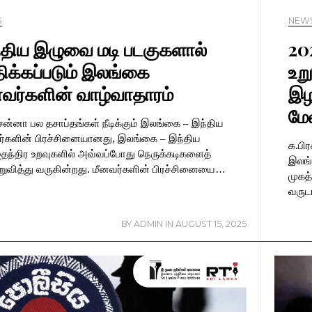
S
NEW
்திய இழுவை மடி படகுகளால்
20
ிக்கப்படும் இலங்கை
உற
னவர்களின் வாழ்வாதாரம்
இழப
மேல
சன்னா பல தசாப்தங்கள் நீடிக்கும் இலங்கை – இந்திய
ர்களின் பிரச்சினையானது, இலங்கை – இந்திய
க.பி
தந்திர உறவுகளில் அவ்வப்போது நெருக்கடிகளைத்
இலங்
றுவித்து வருகின்றது. மீனவர்களின் பிரச்சினையை…
முகத
வருட
BY
ADMIN
IN
AUGUST 15, 2025