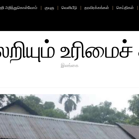
ற்றி அறிந்துகொள்வோம்
குயுஞ
வெளியீடு
தரவிரக்கங்கள்
செய்திகள்
ியும் உரிமைச் 
இலங்கை