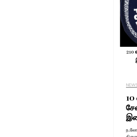
NEW
10
சேவ
இட
ந.லோ
திணைக