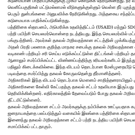
கடுமையான பாதரிப்புக்களுக்கு முகம் கொடுக்க நேரிடுகின்றது. நீர் வட
வெளிப்பகுதிகள் மட்டுமல்லாமல் வீடுகளுக்குள்ளும் வெள்ள நீர் புகுந்
பெரும் துன்பங்களை அனுபவிக்க நேரிடுகின்றது. அத்தகைய சந்தர்ப
கடுமையாக பாதிக்கப்படுகின்றது.
பத்திரிகை ஸ்தாபனம், அமெரிக்க உதவித்திட்டம் (USAID) மற்றும்
பற்றி பயிற்சி செயலமர்வொன்றை நடத்தியது. இந்த செயலமர்வில் மட்
பங்குபற்றினர். அவர்கள் தகவல் அறிவதற்கான சட்டத்தின் முக்கியத்
அதன் பிரதி பலனாக குறித்த மாநகர சபைக்கு தகவல் அறிவதற்கான 
வடிகாண் பற்றியும் சரி செய்ய எடுக்கப்பட்டுள்ள திட்டங்கள் பற்றியும்
ஆனாலும் சமர்ப்பிக்கப்பட்ட விண்ணப்பத்திற்கு உரியவர்களிடம் இருந்த
பதிலும் கிடைக்கவில்லை. இந்த விடயம் தொடர்பான மேன்முறையீடு ச
படிவத்தை சமர்ப்பித்து தகவல் கோருவதென்று தீர்மானித்தனர்.
அதிகாரிகள் இந்த விடயம் தொடர்பாக மௌனம் சாதித்தனராயினும் கு
அதிகாரிகளை கேள்வி கேட்பதற்கு தகவல் சட்டம் உதவியாக இருப்பது க
தெரிவிக்கின்றனர். எதிர்காலத்தில் தேவைப்படும் போது தகவல் அறி
தீட்டமிட்டுள்ளனர்.
தகவல் அறிவதற்கான சட்டம் அவர்களுக்கு நம்பிக்கை ஊட்டியதாக கருத
ஜனநாயகத்தை பலப்படுத்தும் வகையில் இலங்கை பத்திரிகை ஸ்தாபனம்
இணைந்து தகவல் அறிவதற்கான சட்டம் பற்றி நடத்திய பயிற்சி செயல
சமாப்பிக்கப் பட்டதாகும்.