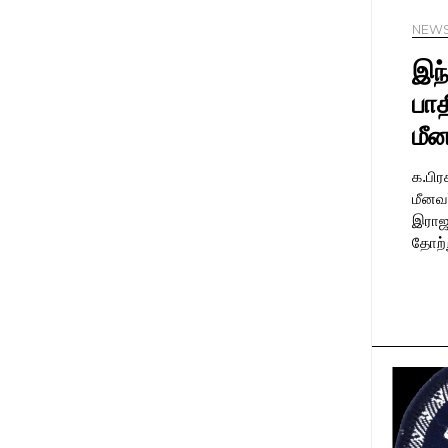
NEW
இந
பாத
மீ
க.பிர
மீனவ
இராஜ
தோற்