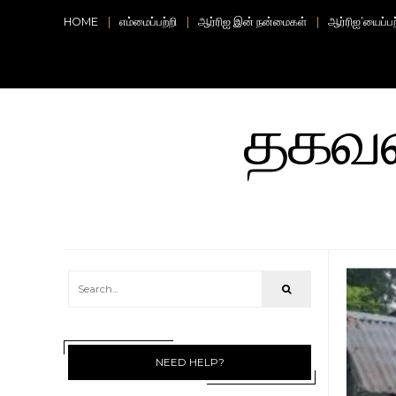
HOME
எம்மைப்பற்றி
ஆர்ரிஐ இன் நன்மைகள்
ஆர்ரிஐ’யைப்ப
தகவலற
NEED HELP?