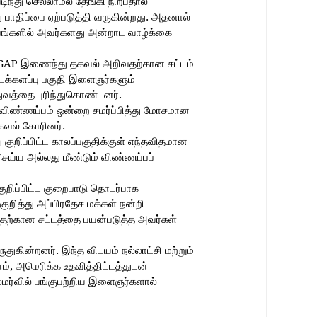
ிந்து செல்லாமல் தேங்கி நிற்பதால்
து பாதிப்பை ஏற்படுத்தி வருகின்றது. அதனால்
்பங்களில் அவர்களது அன்றாட வாழ்க்கை
 SDGAP இணைந்து தகவல் அறிவதற்கான சட்டம்
டக்களப்பு பகுதி இளைஞர்களும்
துவத்தை புரிந்துகொண்டனர்.
விண்ணப்பம் ஒன்றை சமர்ப்பித்து மோசமான
 தகவல் கோரினர்.
ு குறிப்பிட்ட காலப்பகுதிக்குள் எந்தவிதமான
ெய்ய அல்லது மீண்டும் விண்ணப்பப்
றிப்பிட்ட குறைபாடு தொடர்பாக
ுறித்து அப்பிரதேச மக்கள் நன்றி
வதற்கான சட்டத்தை பயன்படுத்த அவர்கள்
ுகின்றனர். இந்த விடயம் நல்லாட்சி மற்றும்
, அமெரிக்க உதவித்திட்டத்துடன்
மர்வில் பங்குபற்றிய இளைஞர்களால்