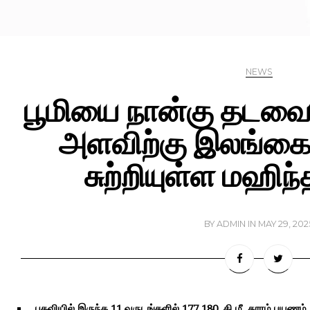
NEWS
பூமியை நான்கு தடவைகள
அளவிற்கு இலங்கை
சுற்றியுள்ள மஹிந
BY
ADMIN
IN
MAY 29, 202
பதவியில்
இருந்த
11
வருடங்களில்
177
,
180
கி
.
மீ
.
தூரம்
பயணம்