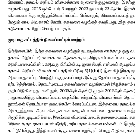
பிரகாரம், தகவல் அறியும் உரிமைக்கான ஆணைக்குழுவானது, இதற்க
வழங்கியது. 2023 ஒக்டோபர் 5 மற்றும் 2023 நவம்பர் 23 ஆகிய இரண
விசாரணைக்கு எடுத்துக்கொள்ளப்பட்ட பின்னரும், விமானப்படைத
மேலும் கால அவகாசம் கோரி, தகவலை வழங்கத் தவறியது. இது தகவல்
கடுமையாக மீறும் செயற்பாடாகும்.
முடியாத
கட்டத்தில்
நிலைப்பாட்டில்
மாற்றம்
இந்நிலையில், இந்த தகவலை வழங்கும் நடவடிக்கை ஏறத்தாழ ஒரு வரு
தகவல் அறியும் உரிமைக்கான ஆணைக்குழுவிற்கு விமானப்படை தலை
அரசியலமைப்பின் 30ஆவது பிரிவின்படி ஜனாதிபதி என்பவர் ஆயுதப
தகவல் அறியும் உரிமைச் சட்டத்தின் பிரிவு 5(1)(b)(i) இன் கீழ் இந்
அரச பாதுகாப்பு, பிராந்திய ஒருமைப்பாடு அல்லது தேசிய பாதுகாப்பு
ஏற்படுத்தினால், தொடர்புடைய தகவல்களை வழங்காமல் இருக்கலாம் என்
குறிப்பிடுகின்றது. எனினும், 2005ஆம் ஆண்டு முதல் 2015ஆம் ஆண
ராஜபக்ஷவிற்கு விமானப்படை வழங்கிய உள்நாட்டு விமானங்கள் தொடர
தூரங்கள் தொடர்பான தகவல்களே கோரப்பட்டன. இத்தகைய தகவல்கள் 
அச்சுறுத்தலாக அமைகின்றன என்பதை விமானப்படை தலைமையகத்தி
நிரூபிக்க முடியவில்லை. இலங்கை விமானப்படைத் தலைமையகம், தகவல
பிரிவைத் தவறாகப் பயன்படுத்தி, உரிய தகவல்களை மக்களிடம் இரு
காட்டுகின்றது. இந்நிலையில், தகவலை மறுக்கும் பொது அதிகாரசப