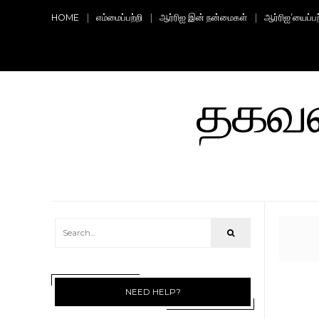
HOME
எம்மைப்பற்றி
ஆர்ரிஐ இன் நன்மைகள்
ஆர்ரிஐ’யைப்ப
தகவலற
NEED HELP?