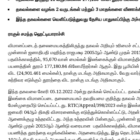
தகவல்களை
வழங்க
2
வருடங்கள்
மற்றும்
3
மாதங்களை
வீணாக்
இந்த தகவல்களை வெளிப்படுத்துவது தேசிய பாதுகாப்பிற்கு அச்ச
ராகுல்
சமந்த
ஹெட்டியாராச்சி
விமானப்படைத் தலைமையகத்திலிருந்து தகவல் அறியும் உரிமைச் சட்டத்
முன்னாள் ஜனாதிபதி மஹிந்த ராஜபக்ஷ 2005ஆம் ஆண்டு முதல் 2
பதவிக்காலத்தில், 95,670 வான் மைல்கள் இலங்கைக்குள் விமானத்தி
பயணத்தின் தூரம் 177,180.84 கிலோமீற்றர்கள் ஆகும். இது பூமியி
விட (24,901.461 மைல்கள்), நான்கு மடங்கு அதிகமாகும். வேறு வார
சுற்றிவர எடுக்கும் தூரத்தை விட நான்கு மடங்கு அதிகமாகும்.
இந்த தகவலை கோரி 05.12.2022 அன்று தாக்கல் செய்யப்பட்ட தகவல் 
இலங்கை விமானப்படை தலைமையகம் தவறியமை குறித்து தகவல் அற
மேன்முறையீடு செய்யப்பட்டது. RTIC/Appeal/398/2023 என்ற இலக
ஜனவரி 04ஆம் திகதி விசாரணைக்கு எடுத்துக்கொள்ளப்பட்டு, அதன
ஆணைக்குழு உத்தரவிட்டது. அந்த உத்தரவின் பின்னரும், முன்னாள்
ஆண்டு முதல் 2015ஆம் ஆண்டு வரையான பதவிக்காலத்தில், விமானப
பயணித்த தூரத்தை வழங்கவில்லை. அதனையடுத்து, இது தொடர்பில் 
10ஆம் திகதி தகவல் ஆணைக்குழு தீர்மானித்த பின்னர், குறித்த 