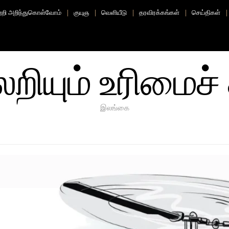
ற்றி அறிந்துகொள்வோம்
குயுஞ
வெளியீடு
தரவிரக்கங்கள்
செய்திகள்
ியும் உரிமைச் 
இலங்கை