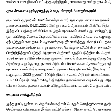
உண்மையான நிலைப்பாட்டிற்கு முற்றிலும் முரணானது என்று தகவல் ஆ
தகவல்களை
வழங்குவதற்கு
2
வருடங்களும்
3
மாதங்களும்
!
குடிமகன் ஒருவரின் கோரிக்கைக்கு சுமார் ஒரு வருட காலமாக தகவல
தலைமையகம், 04.01.2024 அன்று தகவல் ஆணையம் மீண்டும் இந்த மே
இந்த விடயத்தை பரிசீலிக்க கூடுதல் அவகாசம் கோரியது. எனினும்,
ஓராண்டுக்கு மேலாக பெறப்பட்டுள்ளதால், கூடுதல் அவகாசம் வழங்
ஏற்படுத்தும் என தகவல் ஆணைக்குழு தீர்மானித்தது. கோரப்பட்ட தக
தலைமையகத்திடம் உள்ளது என்பதை, மேன்முறையீட்டு விசாரணை
பிரதிநிதித்துவப்படுத்தி ஆஜரான அதிகாரி உறுதிப்படுத்தினார். அதன
2024 மார்ச் 27ஆம் திகதிக்கு முன்னர் தகவல் ஆணைக்குழுவிற்கு பி
அவற்றை வழங்குமாறு தகவல் அறியும் உரிமைக்கான ஆணைக்குழு உத்த
தலைமையகம் அந்த உத்தரவைப் புறக்கணித்த நிலையில், இது தொடர்பா
வருவதாக 2025 ஜனவரி 10ஆம் திகதி தகவல் அறியும் உரிமைக்கான ஆ
2025 பெப்ரவரி மாதம் 24ஆம் திகதியே தகவல்களை வழங்கியது. 
விமானப்படை தலைமையகம் எடுத்துக்கொண்ட காலம், 2 வருடங்கள் மற்
ஊழலை
ஊக்குவித்தல்
இந்த நாட்டிலுள்ள பல அரசியல்வாதிகள் பொதுச் சொத்துக்களை துஷ
செய்ததன் விளைவாக இன்று நாட்டு மக்கள் அனைவரும் பொருளாதார 