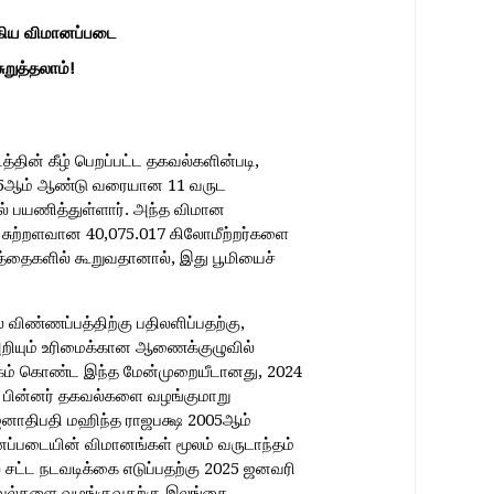
கிய
விமானப்படை
ுறுத்தலாம்!
தின் கீழ் பெறப்பட்ட தகவல்களின்படி,
015ஆம் ஆண்டு வரையான 11 வருட
ல் பயணித்துள்ளார். அந்த விமான
ன் சுற்றளவான 40,075.017 கிலோமீற்றர்களை
்த்தைகளில் கூறுவதானால், இது பூமியைச்
விண்ணப்பத்திற்கு பதிலளிப்பதற்கு,
ியும் உரிமைக்கான ஆணைக்குழுவில்
்கம் கொண்ட இந்த மேன்முறையீடானது, 2024
் பின்னர் தகவல்களை வழங்குமாறு
 ஜனாதிபதி மஹிந்த ராஜபக்ஷ 2005ஆம்
்படையின் விமானங்கள் மூலம் வருடாந்தம்
சட்ட நடவடிக்கை எடுப்பதற்கு 2025 ஜனவரி
தகவல்களை வழங்குவதற்கு இலங்கை