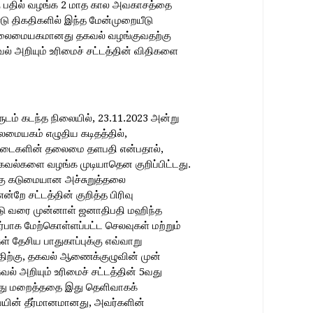
ு பதில் வழங்க 2 மாத கால அவகாசத்தை
்டு திகதிகளில் இந்த மேன்முறையீடு
் தலைமையகமானது தகவல் வழங்குவதற்கு
 அறியும் உரிமைச் சட்டத்தின் விதிகளை
டம் கடந்த நிலையில், 23.11.2023 அன்று
மையகம் எழுதிய கடிதத்தில்,
்படைகளின் தலைமை தளபதி என்பதால்,
த தகவல்களை வழங்க முடியாதென குறிப்பிட்டது.
க்கு கடுமையான அச்சுறுத்தலை
றே சட்டத்தின் குறித்த பிரிவு
்டு வரை முன்னாள் ஜனாதிபதி மஹிந்த
்பாக மேற்கொள்ளப்பட்ட செலவுகள் மற்றும்
தேசிய பாதுகாப்புக்கு எவ்வாறு
ற்கு, தகவல் ஆணைக்குழுவின் முன்
் அறியும் உரிமைச் சட்டத்தின் 5வது
ந்து மறைத்ததை இது தெளிவாகக்
ையின் தீர்மானமானது, அவர்களின்