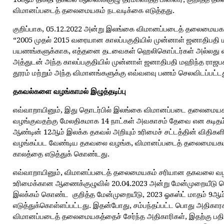
விமானப்படைத் தலைமையகம் நடவடிக்கை எடுத்தது.
குறிப்பாக, 05.12.2022 அன்று இலங்கை விமானப்படைத் தலைமையகத்
“2005 முதல் 2015 வரையான காலப்பகுதியில் முன்னாள் ஜனாதிபதி ம
பயணங்களுக்காக, எத்தனை தடவைகள் ஹெலிகொப்டர்கள் அல்லது விம
அத்துடன் அந்த காலப்பகுதியில் முன்னாள் ஜனாதிபதி மஹிந்த ர
தூரம் மற்றும் அந்த விமானங்களுக்கு எவ்வளவு பணம் செலவிடப்பட்டது
தகவல்களை
வழங்காமல்
இழுத்தடிப்பு
எவ்வாறாயினும், இது தொடர்பில் இலங்கை விமானப்படை தலைமையகம
வழங்குவதற்கு மேலதிகமாக 14 நாட்கள் அவகாசம் தேவை என கடிதம் 
ஆண்டின் 12ஆம் இலக்க தகவல் அறியும் உரிமைச் சட்டத்தின் விதிகளி
வழங்கப்பட வேண்டிய தகவலை வழங்க, விமானப்படைத் தலைமையகம் 
காலத்தை எடுத்துக் கொண்டது.
எவ்வாறாயினும், விமானப்படைத் தலைமையகம் சரியான தகவலை வழங
உரிமைக்கான ஆணைக்குழுவில் 20.04.2023 அன்று மேன்முறையீடு செ
இலக்கம் கொண்ட குறித்த மேன்முறையீடு, 2023 ஓகஸ்ட் மாதம் 9ஆம
எடுத்துக்கொள்ளப்பட்டது. இதன்போது, சம்பந்தப்பட்ட பொது அதிகா
விமானப்படைத் தலைமையகத்தைச் சேர்ந்த அதிகாரிகள், இதற்கு பத