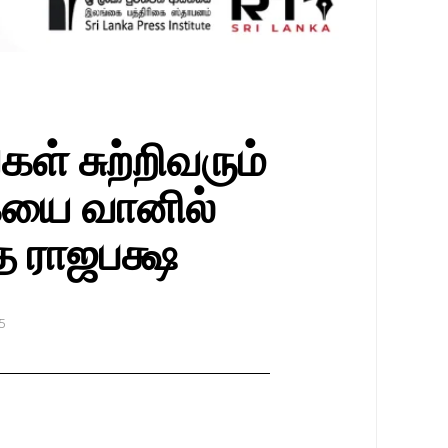
் சுற்றிவரும்
யை வானில்
்த ராஜபக்ஷ
5