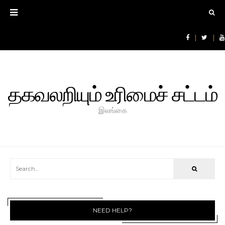
தகவலறியும் உரிமைச் சட்டம்
இலங்கை
NEED HELP?