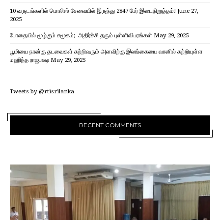
10 வருடங்களில் பொலிஸ் சேவையில் இருந்து 2847 பேர் இடைநிறுத்தம்!
June 27,
2025
போதையில் மூழ்கும் சமூகம்; அதிர்ச்சி தரும் புள்ளிவிபரங்கள்
May 29, 2025
பூமியை நான்கு தடவைகள் சுற்றிவரும் அளவிற்கு இலங்கையை வானில் சுற்றியுள்ள
மஹிந்த ராஜபக்ஷ
May 29, 2025
Tweets by @rtisrilanka
RECENT COMMENTS