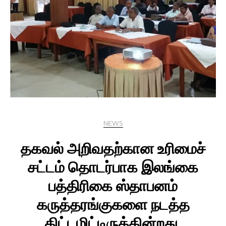
NEWS
தகவல் அறிவதற்கான உரிமைச்
சட்டம் தொடர்பாக இலங்கை
பத்திரிகை ஸ்தாபனம்
கருத்தரங்குகளை நடத்த
திட்டமிட்டிருக்கின்றது.