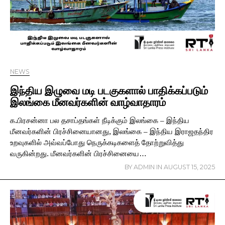
NEWS
இந்திய இழுவை மடி படகுகளால் பாதிக்கப்படும்
இலங்கை மீனவர்களின் வாழ்வாதாரம்
க.பிரசன்னா பல தசாப்தங்கள் நீடிக்கும் இலங்கை – இந்திய
மீனவர்களின் பிரச்சினையானது, இலங்கை – இந்திய இராஜதந்திர
உறவுகளில் அவ்வப்போது நெருக்கடிகளைத் தோற்றுவித்து
வருகின்றது. மீனவர்களின் பிரச்சினையை…
BY
ADMIN
IN
AUGUST 15, 2025