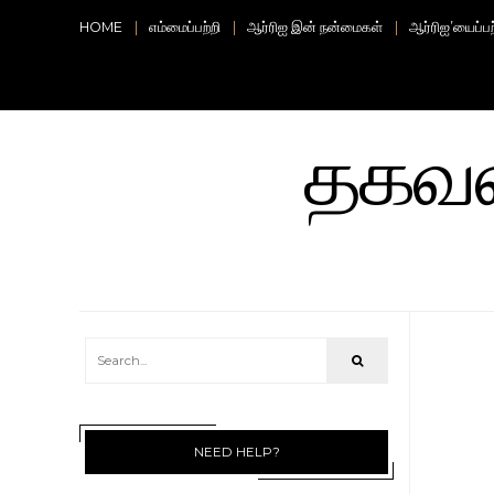
HOME
எம்மைப்பற்றி
ஆர்ரிஐ இன் நன்மைகள்
ஆர்ரிஐ’யைப்ப
தகவலற
NEED HELP?