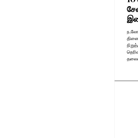
சேவ
இட
ந.லோ
திணைக
நிறு
தெரி
தலைமை