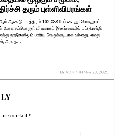
ர்ச்சி தரும் புள்ளிவிபரங்கள்
ஆம் ஆண்டு மாத்திரம் 162,088 பேர் கைது! மொஹமட்
் போதைப்பொருள் விவகாரம் இலங்கையில் மட்டுமன்றி
்து நாடுகளிலும் பாரிய நெருக்கடியாக உள்ளது. எமது
டில், அதை…
BY
ADMIN
IN
MAY 29, 2025
PLY
ds are marked
*