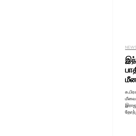
NEW
இந
பாத
மீ
க.பிர
மீனவ
இராஜ
தோற்