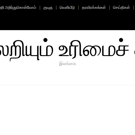
ற்றி அறிந்துகொள்வோம்
குயுஞ
வெளியீடு
தரவிரக்கங்கள்
செய்திகள்
ியும் உரிமைச் 
இலங்கை