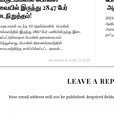
ையில் இருந்து 2847 பேர்
அதி
ைநிறுத்தம்!
2023
ஆஷிக
கதயாளன் கடந்த 10 ஆண்டுகளில் பொலிஸ்
அனைத
்களத்தில் இருந்து 2847 பேர் பணியிலிருந்து இடை
நாட்
த்தப்பட்டுள்ளதாக பொலிஸ் தலைமையகம்
வித்துள்ளது. பொலிஸ் திணைக்களத்தின்
யகத்திற்கு சமர்ப்பிக்கப்பட்ட தகவல்…
BY
ADMIN
IN
JUNE 27, 2025
LEAVE A RE
Your email address will not be published.
Required fiel