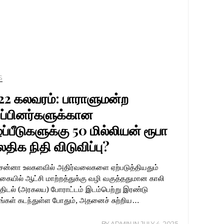
S
22 கலவரம்: பாராளுமன்ற
ுப்பினர்களுக்கான
்பீடுகளுக்கு 50 மில்லியன் ரூபா
திக நிதி விடுவிப்பு?
ரசன்னா உலகளவில் அதிர்வலைகளை ஏற்படுத்தியதும்
கையில் ஆட்சி மாற்றத்துக்கு வழி வகுத்ததுமான காலி
்திடல் (அரகலய) போராட்டம் இடம்பெற்று இரண்டு
ங்கள் கடந்துள்ள போதும், அதனைச் சுற்றிய…
BY
ADMIN
IN
JULY 4, 2025