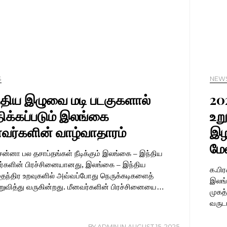
S
NEW
்திய இழுவை மடி படகுகளால்
20
ிக்கப்படும் இலங்கை
உற
னவர்களின் வாழ்வாதாரம்
இழப
மேல
சன்னா பல தசாப்தங்கள் நீடிக்கும் இலங்கை – இந்திய
ர்களின் பிரச்சினையானது, இலங்கை – இந்திய
க.பி
தந்திர உறவுகளில் அவ்வப்போது நெருக்கடிகளைத்
இலங்
றுவித்து வருகின்றது. மீனவர்களின் பிரச்சினையை…
முகத
வருட
BY
ADMIN
IN
AUGUST 15, 2025