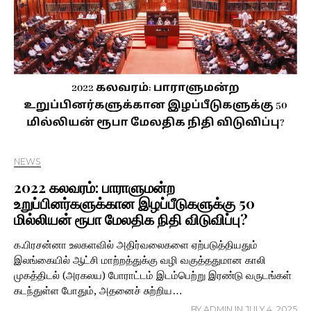
NEWS
2022 கலவரம்: பாராளுமன்ற
உறுப்பினர்களுக்கான இழப்பீடுகளுக்கு 50
மில்லியன் ரூபா மேலதிக நிதி விடுவிப்பு?
க.பிரசன்னா உலகளவில் அதிர்வலைகளை ஏற்படுத்தியதும்
இலங்கையில் ஆட்சி மாற்றத்துக்கு வழி வகுத்ததுமான காலி
முகத்திடல் (அரகலய) போராட்டம் இடம்பெற்று இரண்டு வருடங்கள்
கடந்துள்ள போதும், அதனைச் சுற்றிய…
BY
ADMIN
IN
JULY 4, 2025