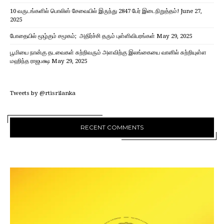
10 வருடங்களில் பொலிஸ் சேவையில் இருந்து 2847 பேர் இடைநிறுத்தம்!
June 27,
2025
போதையில் மூழ்கும் சமூகம்; அதிர்ச்சி தரும் புள்ளிவிபரங்கள்
May 29, 2025
பூமியை நான்கு தடவைகள் சுற்றிவரும் அளவிற்கு இலங்கையை வானில் சுற்றியுள்ள
மஹிந்த ராஜபக்ஷ
May 29, 2025
Tweets by @rtisrilanka
RECENT COMMENTS