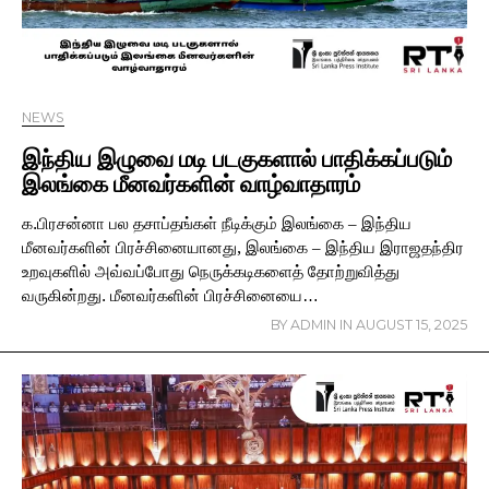
NEWS
இந்திய இழுவை மடி படகுகளால் பாதிக்கப்படும்
இலங்கை மீனவர்களின் வாழ்வாதாரம்
க.பிரசன்னா பல தசாப்தங்கள் நீடிக்கும் இலங்கை – இந்திய
மீனவர்களின் பிரச்சினையானது, இலங்கை – இந்திய இராஜதந்திர
உறவுகளில் அவ்வப்போது நெருக்கடிகளைத் தோற்றுவித்து
வருகின்றது. மீனவர்களின் பிரச்சினையை…
BY
ADMIN
IN
AUGUST 15, 2025