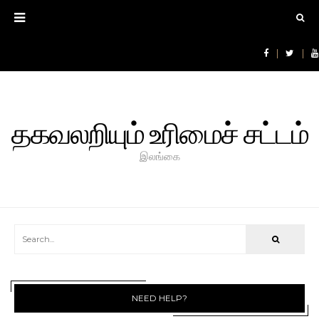
தகவலறியும் உரிமைச் சட்டம்
இலங்கை
NEED HELP?