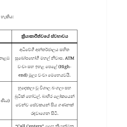
 හැකිය:
ක්‍රියාකාරීත්වයේ
ස්වභාවය
අධිවේගී අන්තර්ජාලය සහිත
 කොළඹ
සුඛෝපභෝගී මහල් නිවාස. ATM
වංචා සහ ඉහළ පෙළේ (High-
end) මූල්‍ය වංචා මෙහෙයවයි.
හුදෙකලා වූ විශාල බංගලා සහ
බුටික් හෝටල්. බාහිර ලෝකයෙන්
ෙණිය)
වෙන්ව සේවකයන් සිය ගණනක්
රඳවාගෙන සිටී.
“Call Centers” ලෙස ක්‍රියාත්මක