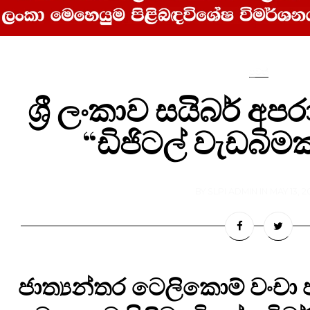
පුවත්
ශ්‍රී ලංකාව සයිබර් 
“ඩිජිටල් වැඩබිමක
BY
SLPI ADMIN
IN
MAY 13, 2
ජාත්‍යන්තර ටෙලිකොම් වංචා ජා