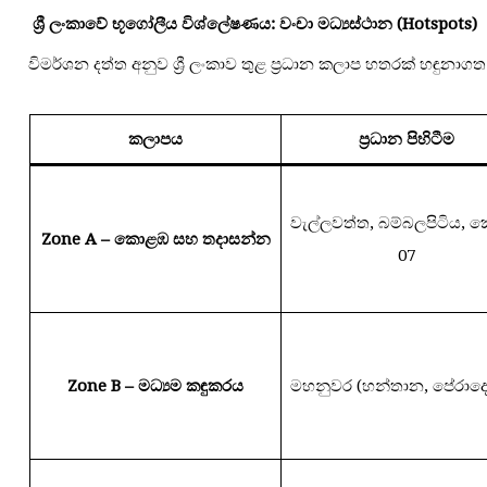
ශ්‍රී
ලංකාවේ
භූගෝලීය
විශ්ලේෂණය:
වංචා
මධ්‍යස්ථාන (Hotspots)
විමර්ශන දත්ත අනුව ශ්‍රී ලංකාව තුළ ප්‍රධාන කලාප හතරක් හඳුනාගත
කලාපය
ප්‍රධාන
පිහිටීම
වැල්ලවත්ත, බම්බලපිටිය,
Zone A –
කොළඹ
සහ
තදාසන්න
07
Zone B –
මධ්‍යම
කඳුකරය
මහනුවර (හන්තාන, පේරාද