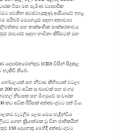
චාරක වීසා මත පැමිණ ව්‍යාපාරික
ිටීමට පවතින අවස්ථා.දකුණු ආසියාවේ ඉහළ
යිබර් මෙහෙයුම් සඳහා අත්‍යවශ්‍ය
ිලිමත්කම සහ තාක්ෂණික සාක්ෂරතාවය
ුම් ජාවාරම් සඳහා භාවිතා කිරීමටත් මඟ
ණ දෙපාර්තමේන්තුව (CID) විසින් සිදුකළ
හැකිවී තිබේ.
 හෝටලයක් සහ නිවාස කිහිපයක් වටලා
ණක 200 කට අධික සංඛ්‍යාවක් සහ ජංගම
තෙමහල් නිවසක සහ මීගමුවේ සංචාරක
00 කට අධික පිරිසක් අත්අඩංගුවට පත් විය.
ිශාලතම වැටලීම ලෙස මෙය හැඳින්විය
යට ගෙන ක්‍රියාත්මක වූ චීන ජාතිකයින්
තුළු 150 දෙනෙකු මෙහිදී අත්අඩංගුවට