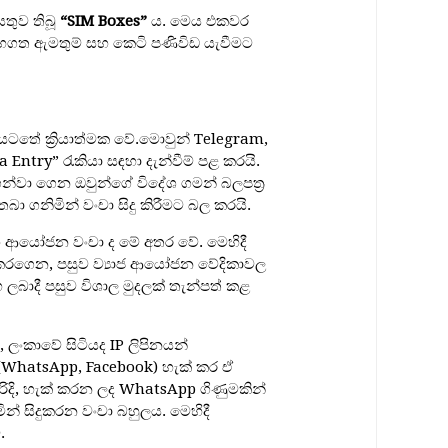
සතුව තිබූ
“SIM Boxes”
ය. මෙය එකවර
 සහගත ඇමතුම් සහ කෙටි පණිවිඩ යැවීමට
 යටතේ ක්‍රියාත්මක වේ.මොවුන් Telegram,
ntry” රැකියා සඳහා දැන්වීම් පළ කරයි.
ගෙන්වා ගෙන ඔවුන්ගේ විදේශ ගමන් බලපත්‍ර
 ගනිමින් වංචා සිදු කිරීමට බල කරයි.
හ ආයෝජන වංචා ද මේ අතර වේ. මෙහිදී
ති කරගෙන, පසුව ව්‍යාජ ආයෝජන වේදිකාවල
ාභ ලබාදී පසුව විශාල මුදලක් තැන්පත් කළ
ලංකාවේ සිටියද IP ලිපිනයන්
(WhatsApp, Facebook) හැක් කර ඒ
 පරිදි, හැක් කරන ලද WhatsApp ගිණුමකින්
න් සිදුකරන වංචා බහුලය. මෙහිදී
.