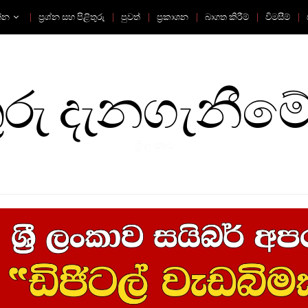
්න
ප්‍රශ්න සහ පිළිතුරු
පුවත්
ප්‍රකාශන
බාගත කිරීම්
විමසීම්
ු දැනගැනීමේ
ශ්‍රී ලංකාව