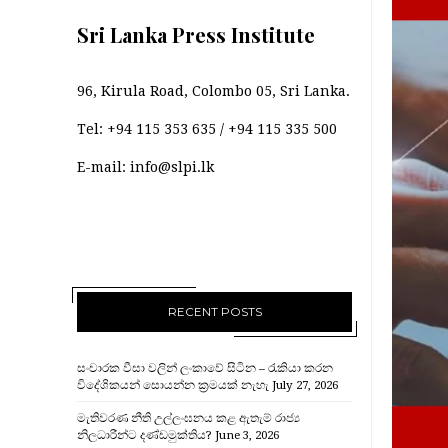
Sri Lanka Press Institute
96, Kirula Road, Colombo 05, Sri Lanka.
Tel:
+94 115 353 635
/
+94 115 335 500
E-mail:
info@slpi.lk
RECENT POSTS
සංචාරක වීසා වලින් ලංකාවේ සිටින – රැකියා කරන
විදේශිකයන් සොයන්න ක්‍රමයක් නැහැ
July 27, 2026
මැතිවරණ නීති උල්ලංඝනය කළ ඇතැම් රාජ්‍ය
නිලධාරීන්ට දණ්ඩමුක්තිය?
June 3, 2026