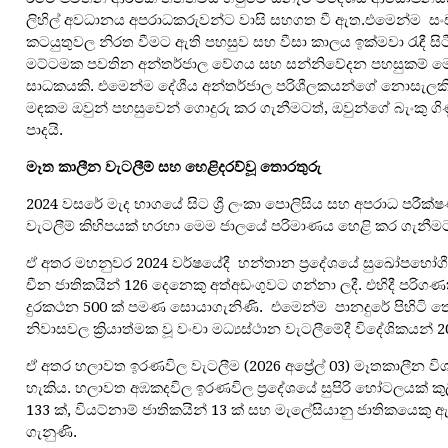
ලිහිල් අවධානය අපරාධකරුවන්ට වාසි සහගත වී ඇත.එමෙන්ම
සං
කටයුතුවල නිරත වීමට ඇති පහසුව සහ වීසා කාලය ඉක්මවා රැඳී ස
මට්ටමක පවතින අන්තර්ජාල වේගය සහ සන්නිවේදන පහසුකම් මෙම ස
සාධකයකි. එමෙන්ම දේශීය අන්තර්ජාල පරිශීලකයන්ගේ නොසැලක
මඳකම ඔවුන් පහසුවෙන් ගොදුරු කර ගැනීමටත්, ඔවුන්ගේ බැංකු ගිණ
පාදයි.
මෑත කාලීන
වැටලීම්
සහ
හෙළිදරව්
වූ
තොරතුරු
2024 වසරේ මැද භාගයේ සිට ශ්‍රී ලංකා පොලිසිය සහ අපරාධ පරීක්ෂ
වැටලීම් කිහිපයක් හරහා මෙම ජාලයේ පරිමාණය හෙළි කර ගැනීමට 
ඒ අතර මහනුවර 2024 වර්ෂයේදී
හන්තාන ප්‍රදේශයේ සුඛෝපභෝගී
චීන ජාතිකයින් 126 දෙනෙකු අත්අඩංගුවට ගන්නා ලදී. එහිදී පරිග
දුරකථන 500 ක් පමණ සොයාගැනිණි. එමෙන්ම
පානදුරේ පිහිටි 
නිවාසවල ක්‍රියාත්මක වූ වංචා මධ්‍යස්ථාන වැටලීමේදී විදේශිකයන් 2
ඒ අතර හලාවත ඉරණවිල වැටලීම (2026 අප්‍රේල් 03) මෑතකාලීන ව
හැකිය. හලාවත අඹකදවිල ඉරණවිල ප්‍රදේශයේ සුපිරි හෝටලයක් කුලි
133 ක්, වියට්නාම් ජාතිකයින් 13 ක් සහ මැලේසියානු ජාතිකයෙකු ඇ
ගැනුණි.