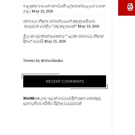
බාලදක්ෂ මාවතේ ජනාධිපති ලේකම්කර්යාලයේ වාහන
ගාල:
May 22, 2026
ජනමාධ්‍ය නිදහස සම්බන්ධයෙන් දකුණු ආසියාව
තවදුරටත් ගෝලීය “රතු කලාපයක්”
May 19, 2026
ශ්‍රී ලංකා පුවත්පත් ආයතනය ” ලෝක ජනමාධ්‍ය නිදහස්
දිනය” සමරයි
May 13, 2026
Tweets by @rtisrilanka
RECENT COMMENTS
Markk
on
ඌව පළාත් මාධ්‍යවේදීන් සඳහා තොරතුරු
දැනගැනීමේ අයිතිය පිළිබඳ වැඩමුළුවක්