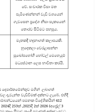
වේ. සංචාරක වීසා මත
පැමිණෙන්නන් වැඩි වශයෙන්
ගැවසෙන ප්‍රදේශ නිසා සැකයෙන්
තොරව සිටීමට පහසුය.
මෑතකදී හඳුනාගත් කලාපයකි.
හුදෙකලා වෙරළාසන්න
සුඛෝපභෝගී හෝටල් මෙහෙයුම්
මධ්‍යස්ථාන ලෙස භාවිතා කරයි.
 දෙපාර්තමේන්තුව මගින් ලබාගත්
ල දැවැන්ත වැඩිවීමක් දක්නට ලැබේ. එහිදී
ා සම්බන්ධයෙන් පමනක විදේශිකයින් 412
දී 253ක් ,2025දී 2ක් 2026 (අප්‍රේල් 3
ව එම කාල සීමාව තුලදී පමණක් අත්අඩංගුවට