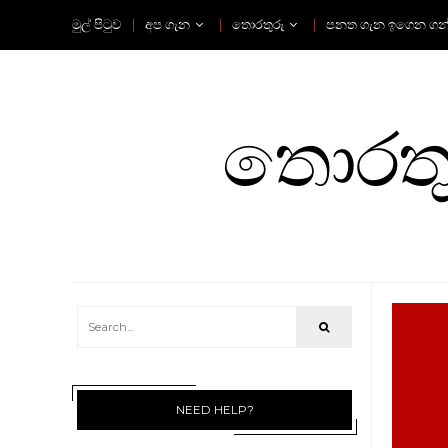
මුල් පිටුව
අප ගැන
තොරතුරු
පනත ගැන ඉගෙන ගන
තොරතුර
NEED HELP?