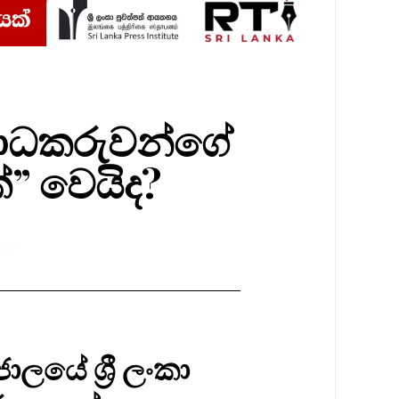
අපරාධකරුවන්ගේ
්” වෙයිද?
026
ලයේ ශ්‍රී ලංකා 