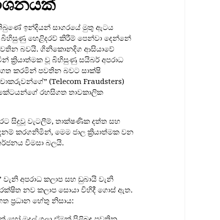
ර්ශනයක්
තිබුණේ ඉන්දියන් සාගරයේ මුතු ඇටය
ිහිසුණු හෙළිදරව් කිරීම් පෙන්වා දෙන්නේ
් පවතින බවයි. ගිනිකොනදිග ආසියාවේ
ක්‍රියාත්මක වූ බිහිසුණු සයිබර් අපරාධ
්‍යගත කරමින් පවතින බවට සාක්ෂි
 වංචාකරුවන්ගේ” (Telecom Fraudsters)
ඩිකේටයන්ගේ රහසිගත තාවකාලික
රට සිදුවූ වැටලීම්, තාක්ෂණික දත්ත සහ
නම් කරගනිමින්, මෙම ජාල ක්‍රියාත්මක වන
ර්ජනය විමසා බලයි.
 වැනි අපරාධ කලාප සහ ඩුබායි වැනි
ආරක්ෂිත නව කලාප සොයා විහිදී ගොස් ඇත.
හත ප්‍රධාන හේතු නිසාය:
හෝ මුදල් ගලා ඒමක් පිළිබඳ පවතින