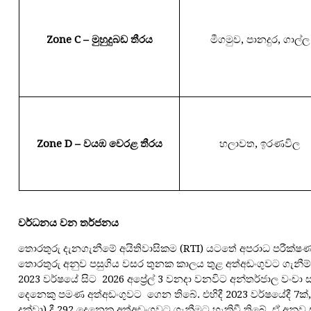
Zone C –
මුහුදුබඩ
තීරය
මීගමුව, පානදුර, ගාල්ල
Zone D –
වයඹ
වෙරළ
තීරය
හලාවත, ඉරණවිල
වර්ධනය
වන
තර්ජනය
තොරතුරු දැනගැනීමේ අයිතිවාසිකම (RTI) යටතේ අපරාධ පරීක්ෂණ
තොරතුරු අනුව පසුගිය වසර තුනක කාලය තුළ අත්අඩංගුවට ගැනීම්ව
2023 වර්ෂයේ සිට 2026 අප්‍රේල් 3 වනදා වනවිට අන්තර්ජාල වංච
දෙනෙකු පමණ අත්අඩංගුවට ගෙන තිබේ. එහිදී 2023 වර්ෂයේදී 7ක්, 2024
දක්වා) දී 292 දෙනෙකු අත්අඩංගුවට ගැනීමට හැකිවී තිබේ. ඒ අනු