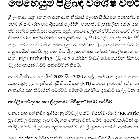
මෙහෙයුම පිළිබඳ විශේෂ විම
ශ්‍රී ලංකාව යනු දශක ගණනාවක් තිස්සේ ලෝක සිතියමේ සටහන්ව 
හෙවත් සංචාරක පාරාදීසයක් ලෙසිනි. එහෙත්, මෑතකාලීන දත්ත සහ බ
එම සුන්දර ප්‍රතිරූපය පිටුපස අඳුරු සෙවණැල්ලක් වර්ධනය වෙමින
මියන්මාරය, කාම්බෝජය සහ ලාඕසය වැනි රටවල් කේන්ද්‍ර කරගනිමින් 
ජාල, මේ වන විට සිය මෙහෙයුම් මධ්‍යස්ථාන ශ්‍රී ලංකාව වෙත විමධ
හමුවෙමින් පවතී. අද වන විට ශ්‍රී ලංකාව ජාත්‍යන්තර “ටෙලිකොම්
සහ “Pig Butchering” (මූල්‍ය ආයෝජන වංචා) මෙහෙයවන සින්
මූලස්ථානයක් බවට පත්වෙමින් තිබේ.
මෙම විමර්ශනය මගින් 2023 සිට 2026 අප්‍රේල් දක්වා කාලය තුළ මෙ
තොරතුරු දැනගැනීමේ අයිතිවාසිකම (RTI) යටතේ ලබාගත් දත්ත පද
ආකාරය සහ ඒවායින් මෙරටට මෙන්ම ගෝලීය ප්‍රජාවට එල්ල වන ත
ගෝලීය
මර්දනය
සහ
ශ්‍රී
ලංකාව
“
පිවිසුම
”
බවට
පත්වීම
චීනය සහ අග්නිදිග ආසියානු රටවල් එක්ව මියන්මාරයේ “KK Park”
ප්‍රදේශවල සිදුකළ දැඩි මර්දනය හේතුවෙන්, මෙම අපරාධකරුවන් 
එහිදී ඔවුන්ගේ ප්‍රධාන ඉලක්කයක් බවට ශ්‍රී ලංකාව පත් වී ඇත්තේ ප
රටේ පවතින ආර්ථික තත්ත්වය හමුවේ ඕනෑම විදේශීය ආයෝජනයක් 