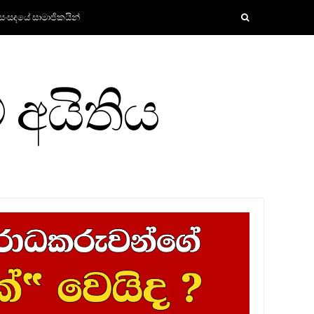
සංසදයේ සාමාජිකයින්
 අයිතිය